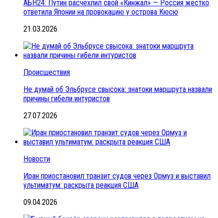
АБН24: Путин расчехлил свой «Кинжал» — Россия жестко
ответила Японии на провокацию у острова Кюсю
21.03.2026
Происшествия
Не думай об Эльбрусе свысока: знатоки маршрута назвали
причины гибели интуристов
27.07.2026
Новости
Иран приостановил транзит судов через Ормуз и выставил
ультиматум: раскрыта реакция США
09.04.2026