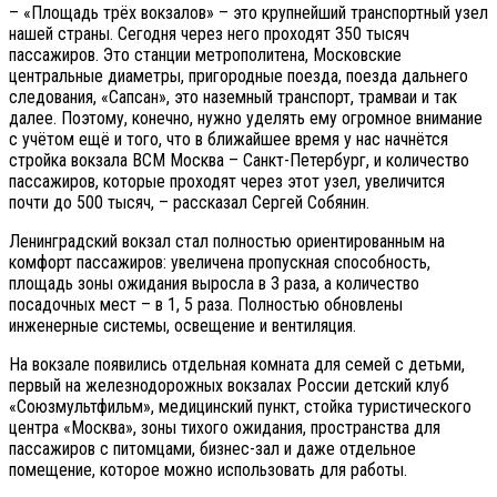
– «Площадь трёх вокзалов» – это крупнейший транспортный узел
нашей страны. Сегодня через него проходят 350 тысяч
пассажиров. Это станции метрополитена, Московские
центральные диаметры, пригородные поезда, поезда дальнего
следования, «Сапсан», это наземный транспорт, трамваи и так
далее. Поэтому, конечно, нужно уделять ему огромное внимание
с учётом ещё и того, что в ближайшее время у нас начнётся
стройка вокзала ВСМ Москва – Санкт-Петербург, и количество
пассажиров, которые проходят через этот узел, увеличится
почти до 500 тысяч, – рассказал Сергей Собянин.
Ленинградский вокзал стал полностью ориентированным на
комфорт пассажиров: увеличена пропускная способность,
площадь зоны ожидания выросла в 3 раза, а количество
посадочных мест – в 1, 5 раза. Полностью обновлены
инженерные системы, освещение и вентиляция.
На вокзале появились отдельная комната для семей с детьми,
первый на железнодорожных вокзалах России детский клуб
«Союзмультфильм», медицинский пункт, стойка туристического
центра «Москва», зоны тихого ожидания, пространства для
пассажиров с питомцами, бизнес-зал и даже отдельное
помещение, которое можно использовать для работы.