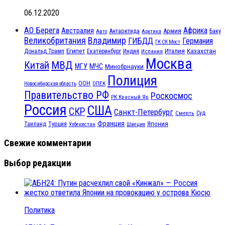
06.12.2020
АО Берега
Африка
Австралия
Антарктида
Армия
Баку
Авто
Арктика
Великобритания
Владимир
ГИБДД
Германия
ГК СК Мост
Египет
Казахстан
Италия
Дональд Трамп
Екатеринбург
Индия
Испания
Москва
МВД
Китай
МЧС
МГУ
Минобрнауки
Полиция
ООН
ОПЕК
Новосибирская область
Правительство РФ
Роскосмос
РК Красный Яр
Россия
США
СКР
Санкт-Петербург
Смерть
Суд
Франция
Турция
Япония
Таиланд
Узбекистан
Швеция
Свежие комментарии
Выбор редакции
Политика