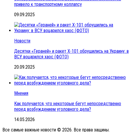
привело к транспортному коллапсу
09.09.2025
Новости
Десятки «Гераней» и ракет Х-101 обрушились на Украину: в
ВСУ воцарился хаос (ФОТО)
20.09.2025
Мнения
Как получается, что некоторые бегут непосредственно
перед возбуждением уголовного дела?
14.05.2026
Все самые важные новости © 2026. Все права защины.