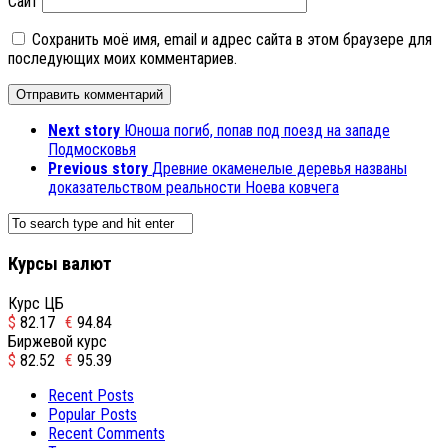
Сайт
Сохранить моё имя, email и адрес сайта в этом браузере для
последующих моих комментариев.
Next story
Юноша погиб, попав под поезд на западе
Подмосковья
Previous story
Древние окаменелые деревья названы
доказательством реальности Ноева ковчега
Курсы валют
Курс ЦБ
$
82.17
€
94.84
Биржевой курс
$
82.52
€
95.39
Recent Posts
Popular Posts
Recent Comments