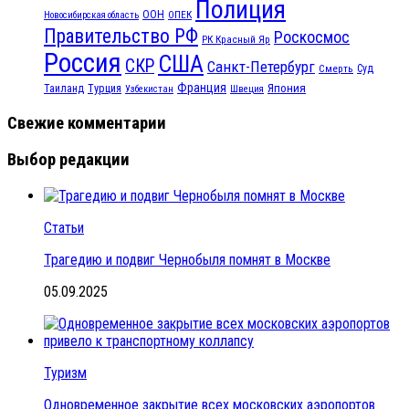
Полиция
ООН
ОПЕК
Новосибирская область
Правительство РФ
Роскосмос
РК Красный Яр
Россия
США
СКР
Санкт-Петербург
Смерть
Суд
Франция
Турция
Япония
Таиланд
Узбекистан
Швеция
Свежие комментарии
Выбор редакции
Статьи
Трагедию и подвиг Чернобыля помнят в Москве
05.09.2025
Туризм
Одновременное закрытие всех московских аэропортов