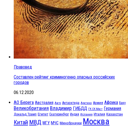
Правовед
Составлен рейтинг криминогенно опасных российских
городов
06.12.2020
АО Берега
Африка
Австралия
Антарктида
Армия
Баку
Авто
Арктика
Великобритания
Владимир
ГИБДД
Германия
ГК СК Мост
Египет
Казахстан
Италия
Дональд Трамп
Екатеринбург
Индия
Испания
Москва
МВД
Китай
МЧС
МГУ
Минобрнауки