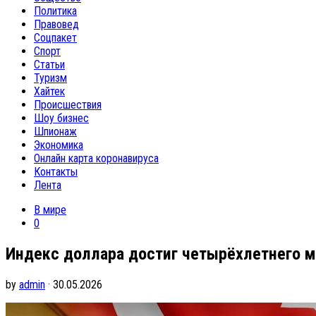
Политика
Правовед
Соцпакет
Спорт
Статьи
Туризм
Хайтек
Происшествия
Шоу бизнес
Шпионаж
Экономика
Онлайн карта коронавируса
Контакты
Лента
В мире
0
Индекс доллара достиг четырёхлетнего м
by
admin
· 30.05.2026