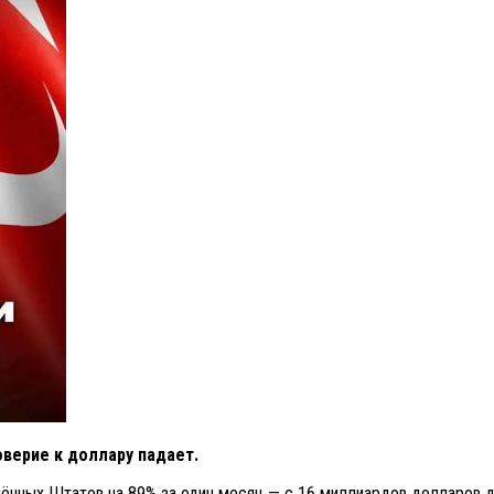
верие к доллару падает.
ённых Штатов на 89% за один месяц — с 16 миллиардов долларов до