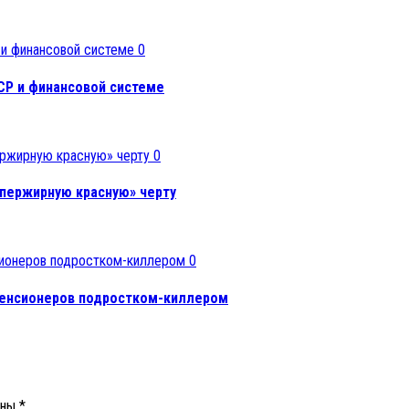
0
СР и финансовой системе
0
упержирную красную» черту
0
пенсионеров подростком-киллером
ены
*