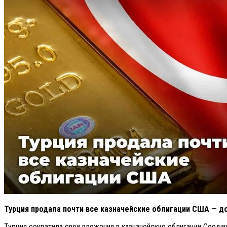
Турция продала почти все казначейские облигации США — до
Турция сократила свои вложения в казначейские облигации Соедин