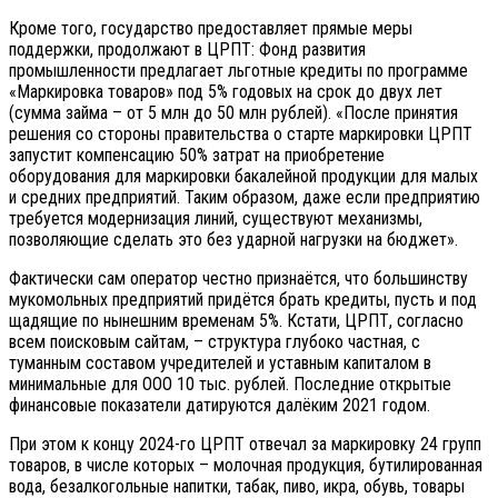
Кроме того, государство предоставляет прямые меры
поддержки, продолжают в ЦРПТ: Фонд развития
промышленности предлагает льготные кредиты по программе
«Маркировка товаров» под 5% годовых на срок до двух лет
(сумма займа – от 5 млн до 50 млн рублей). «После принятия
решения со стороны правительства о старте маркировки ЦРПТ
запустит компенсацию 50% затрат на приобретение
оборудования для маркировки бакалейной продукции для малых
и средних предприятий. Таким образом, даже если предприятию
требуется модернизация линий, существуют механизмы,
позволяющие сделать это без ударной нагрузки на бюджет».
Фактически сам оператор честно признаётся, что большинству
мукомольных предприятий придётся брать кредиты, пусть и под
щадящие по нынешним временам 5%. Кстати, ЦРПТ, согласно
всем поисковым сайтам, – структура глубоко частная, с
туманным составом учредителей и уставным капиталом в
минимальные для ООО 10 тыс. рублей. Последние открытые
финансовые показатели датируются далёким 2021 годом.
При этом к концу 2024-го ЦРПТ отвечал за маркировку 24 групп
товаров, в числе которых – молочная продукция, бутилированная
вода, безалкогольные напитки, табак, пиво, икра, обувь, товары