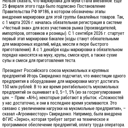
Нельзя сказать, что маркировка для муки стала внезапной. Ещё
25 февраля этого года было подписано Постановление
Правительства РФ №186, в котором обозначены этапы
внедрения маркировки для этой группы бакалейных товаров. Так,
с 1 марта 2026 г. началась обязательная регистрация в системе
«Честный знак» для всех участников рынка (производителей,
импортёров, оптовиков и розницы). С 1 сентября 2026 г. стартует
первый этап маркировки бакалеи (коды станут обязательными
для макаронных изделий, мёда, мюсли и пюре быстрого
приготовления). А с 1 декабря коды маркировки в обязательном
порядке наносятся на муку, крупы, смеси круп, а также сухие
супы и смеси для приготовления теста.
Президент Российского союза мукомольных и крупяных
предприятий Игорь Свириденко подсчитал, что инвестиции одного
предприятия в оборудование для маркировки могут достигать
150 млн рублей. В то же время рентабельность мукомольных
предприятий он оценивает в 0, 5–1, 5% (из-за госрегулирования
цен. – Прим. «АН»), некоторые работают в убыток. «Сложностей
у нас достаточно, и они в последнее время усиливаются. Это
связано с увеличением нагрузки на мукомольные предприятия», –
сказал «Агроинвестору» Свириденко. Например, была внедрена
ФГИС «Зерно», которая требует затрат на техническое и
программное обеспечение предприятий, оплату труда оператора.