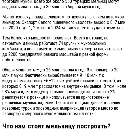
торговли мукой. Всего же около 550 турецких мельниц могут
выдавать «на-гора» до 30 млн т отборной муки в год.
Мы потихоньку, правда, слишком потихоньку нагоняем потомков
янычаров. Экспорт белого пшеничного «золота» вырос с 0, 7 млн
т в 2020 г. до 1, 2 млн т в 2024-м. Так что есть куда стремиться.
Тем более что мощности позволяют. Всего в стране, по
открытым данным, работают 74 крупных мукомольных
комбината, а всего вместе с «мелочью» эксперты насчитывают
до 2200 предприятий разного масштаба и разной формы
собственности.
Общая мощность – до 26 млн т зерна в год. Это примерно 20
млн т муки. Фактически вырабатывается 9–10 млн т с
издержками на тонну ~6–12 тыс. рублей (зависит от сорта), из
которых 8–9 млн т расходятся на внутреннем рынке. В том числе
98% муки идёт в индустриальное производство и только 2%
реализуется в рознице и используется на приготовление
различных мучных изделий. Так что потенциал для вытеснения
коварных турок и зловредных американцев (второе место по
экспорту) с мирового мукомольного рынка есть.
Что нам стоит мельницу построить?