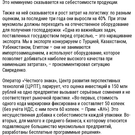
Это неминуемо сказывается на себестоимости продукции.
Также на ней сказывается и рост затрат на логистику: по разным
оценкам, за последние три года они выросли на 40%. При этом
мукомолы должны переходить на отечественное оборудование
для получения господдержки. «Одна из важнейших задач,
поставленных государством перед отраслью, – это наращивание
экспорта. Мы в экспорте конкурируем с Турцией, Казахстаном,
Узбекистаном, Египтом – они не занимаются
импортозамещением, а используют оборудование, которое
позволяет добиваться наиболее высокого качества при
наименьших затратах», – прокомментировал ситуацию
Свириденко.
Оператор «Честного знака», Центр развития перспективных
технологий (ЦРПТ), парирует, что оценка инвестиций в 150 млн
рублей на одно предприятие вызывает серьёзные сомнения и не
соответствует рыночной практике. «Во-первых, стоимость
одного кода маркировки фиксирована и составляет 50 копеек
(без учёта НДС, с ним почти 60 копеек. – Прим. «АН»). Это
несущественная добавка к себестоимости каждой упаковки. Во-
вторых, для малого и среднего бизнеса, к которому относится
подавляющее большинство мукомольных предприятий,
разработаны бесплатные программные решения».