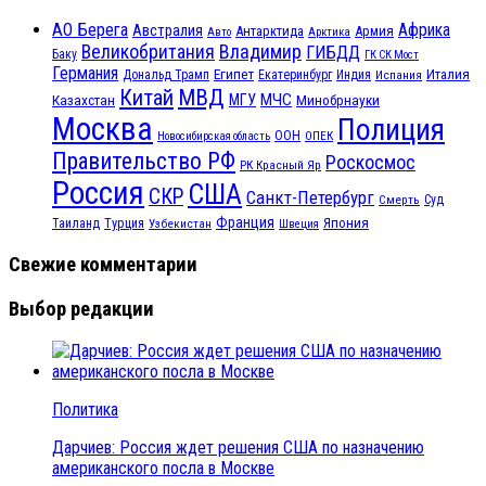
АО Берега
Африка
Австралия
Антарктида
Армия
Авто
Арктика
Великобритания
Владимир
ГИБДД
Баку
ГК СК Мост
Германия
Египет
Италия
Дональд Трамп
Екатеринбург
Индия
Испания
МВД
Китай
МЧС
Казахстан
МГУ
Минобрнауки
Москва
Полиция
ООН
ОПЕК
Новосибирская область
Правительство РФ
Роскосмос
РК Красный Яр
Россия
США
СКР
Санкт-Петербург
Смерть
Суд
Франция
Турция
Япония
Таиланд
Узбекистан
Швеция
Свежие комментарии
Выбор редакции
Политика
Дарчиев: Россия ждет решения США по назначению
американского посла в Москве