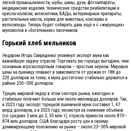
лёгкой промышленности, шубы, шины, духи, фотоаппараты,
медицинские изделия, технические средства реабилитации и
кресла-коляски, антисептики, БАДы, ветеринарные препараты,
растительные масла, корма для животных, консервы и
велосипеды. Теперь будет собирать дань ещё и с «жирующих»
мукомолов и «богатеньких» пасечников.
Горький хлеб мельников
Недаром Игорь Свириденко упомянул экспорт муки как
важнейшую задачу отрасли. Торговать ею гораздо выгоднее, чем
основным агроэкспортным товаром – простым зерном. Мировые
цены на пшеницу плавают в зависимости от урожая от 188 до
220 долларов за тонну, а мука достаточно стабильно держится в
районе 250–300 долларов.
Турция, мировой лидер в этом секторе рынка, ежегодно и
стабильно получает больше или около миллиарда долларов. Так,
в 2023 году экспорт турецкой пшеничной муки составил 1, 47
млрд долларов, а в 2025 году, несмотря на снижение объёмов
(со средних 3 млн до 2, 35 млн т), отрасль принесла около 873–
874 млн долларов. США благодаря росту цен и своему
доминирующему положению на рынке – около 23–30% мировой