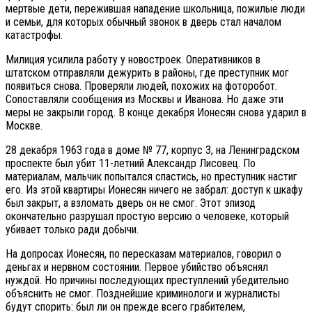
мертвые дети, пережившая нападение школьница, пожилые люди
и семьи, для которых обычный звонок в дверь стал началом
катастрофы.
Милиция усилила работу у новостроек. Оперативников в
штатском отправляли дежурить в районы, где преступник мог
появиться снова. Проверяли людей, похожих на фоторобот.
Сопоставляли сообщения из Москвы и Иванова. Но даже эти
меры не закрыли город. В конце декабря Ионесян снова ударил в
Москве.
28 декабря 1963 года в доме № 77, корпус 3, на Ленинградском
проспекте был убит 11-летний Александр Лисовец. По
материалам, мальчик попытался спастись, но преступник настиг
его. Из этой квартиры Ионесян ничего не забрал: доступ к шкафу
был закрыт, а взломать дверь он не смог. Этот эпизод
окончательно разрушал простую версию о человеке, который
убивает только ради добычи.
На допросах Ионесян, по пересказам материалов, говорил о
деньгах и нервном состоянии. Первое убийство объяснял
нуждой. Но причины последующих преступлений убедительно
объяснить не смог. Позднейшие криминологи и журналисты
будут спорить: был ли он прежде всего грабителем,