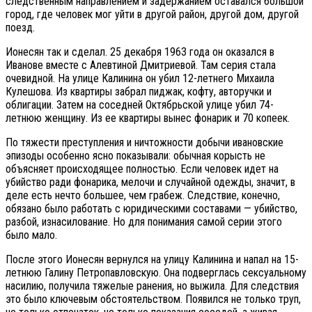
следственным направлением и задержанием оставался большой
город, где человек мог уйти в другой район, другой дом, другой
поезд.
Ионесян так и сделал. 25 декабря 1963 года он оказался в
Иванове вместе с Алевтиной Дмитриевой. Там серия стала
очевидной. На улице Калинина он убил 12-летнего Михаила
Кулешова. Из квартиры забрал пиджак, кофту, авторучки и
облигации. Затем на соседней Октябрьской улице убил 74-
летнюю женщину. Из ее квартиры вынес фонарик и 70 копеек.
По тяжести преступления и ничтожности добычи ивановские
эпизоды особенно ясно показывали: обычная корысть не
объясняет происходящее полностью. Если человек идет на
убийство ради фонарика, мелочи и случайной одежды, значит, в
деле есть нечто большее, чем грабеж. Следствие, конечно,
обязано было работать с юридическими составами — убийство,
разбой, изнасилование. Но для понимания самой серии этого
было мало.
После этого Ионесян вернулся на улицу Калинина и напал на 15-
летнюю Галину Петропавловскую. Она подверглась сексуальному
насилию, получила тяжелые ранения, но выжила. Для следствия
это было ключевым обстоятельством. Появился не только труп,