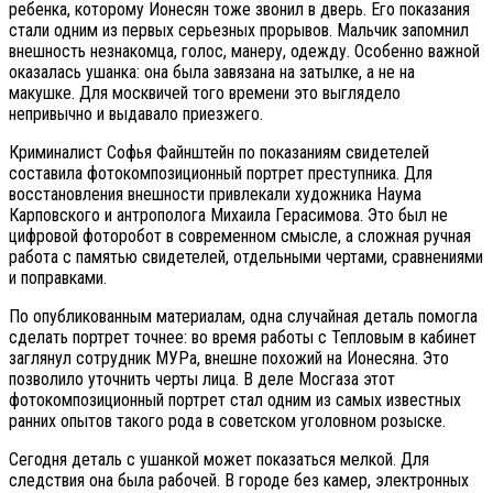
ребенка, которому Ионесян тоже звонил в дверь. Его показания
стали одним из первых серьезных прорывов. Мальчик запомнил
внешность незнакомца, голос, манеру, одежду. Особенно важной
оказалась ушанка: она была завязана на затылке, а не на
макушке. Для москвичей того времени это выглядело
непривычно и выдавало приезжего.
Криминалист Софья Файнштейн по показаниям свидетелей
составила фотокомпозиционный портрет преступника. Для
восстановления внешности привлекали художника Наума
Карповского и антрополога Михаила Герасимова. Это был не
цифровой фоторобот в современном смысле, а сложная ручная
работа с памятью свидетелей, отдельными чертами, сравнениями
и поправками.
По опубликованным материалам, одна случайная деталь помогла
сделать портрет точнее: во время работы с Тепловым в кабинет
заглянул сотрудник МУРа, внешне похожий на Ионесяна. Это
позволило уточнить черты лица. В деле Мосгаза этот
фотокомпозиционный портрет стал одним из самых известных
ранних опытов такого рода в советском уголовном розыске.
Сегодня деталь с ушанкой может показаться мелкой. Для
следствия она была рабочей. В городе без камер, электронных