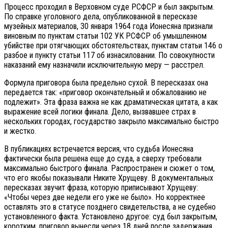
Процесс проходил в Верховном суде РСФСР и был закрытым.
По справке уголовного дела, опубликованной в пересказе
музейных материалов, 30 января 1964 года Ионесяна признали
виновным по пунктам статьи 102 УК РСФСР об умышленном
убийстве при отягчающих обстоятельствах, пунктам статьи 146 о
разбое и пункту статьи 117 об изнасиловании. По совокупности
наказаний ему назначили исключительную меру — расстрел.
Формула приговора была предельно сухой. В пересказах она
передается так: «приговор окончательный и обжалованию не
подлежит». Эта фраза важна не как драматическая цитата, а как
выражение всей логики финала. Дело, вызвавшее страх в
нескольких городах, государство закрыло максимально быстро
и жестко.
В публикациях встречается версия, что судьба Ионесяна
фактически была решена еще до суда, а сверху требовали
максимально быстрого финала. Распространен и сюжет о том,
что его якобы показывали Никите Хрущеву. В документальных
пересказах звучит фраза, которую приписывают Хрущеву:
«Чтобы через две недели его уже не было». Но корректнее
оставлять это в статусе позднего свидетельства, а не судебно
установленного факта. Установлено другое: суд был закрытым,
коротким, приговор вынесли через 18 дней после задержания.