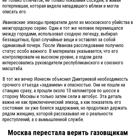
не только отпечаток, не только показания соседей, а живая
потерпевшая, которая видела нападавшего вблизи и могла
описать его.
Ивановские эпизоды превратили дело из московского убийства в
межгородскую серию. Один и тот же человек перемещался
между городами, использовал сходную легенду, выбирал
беззащитных, брал случайные вещи и оставлял за собой
одинаковый почерк. После Иванова расследование получило
статус особо важного. В материалах указывается, что его
контролировали на высоком уровне, а ходом дела
интересовались руководители республиканского и союзного
масштаба.
В тот же вечер Ионесян объяснил Дмитриевой необходимость
срочного отъезда «заданием» и опасностью. Они не пошли на
станцию сразу, а прошли около 10 километров по шоссе в
сторону Москвы и только затем сели в автобус. Эта деталь
важна не как приключенческий эпизод, а как показатель его
состояния: он уже боялся задержания, но продолжал держать
рядом женщину, которой рассказывал не о реальности
преступлений, а о вымышленной службе.
Москва перестала верить газовщикам