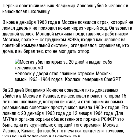
Первый советский маньяк Владимир Ионесян убил 5 человек и
изнасиловал школьницу
В конце декабря 1963 года в Москве появился страх, который не
ломал дверь и не приходил ночью через черный ход. Он звонил в
дверной звонок. Молодой мужчина представлялся работником
Мосгаза, позже — сотрудником ЖЭКа, входил как человек из
понятной коммунальной системы, оглядывался, спрашивал, кто
дома, и выбирал тех, кто не мог дать отпор.
Человек у двери стал главным страхом Москвы
зимой 1963–1964 годов. Коллаж: генерация ChatGPT
За 20 дней Владимир Ионесян совершил пять доказанных
убийств в Москве и Иванове, изнасиловал и ранил топором 15-
летнюю школьницу, которая выжила, и стал одним из самых
резонансных советских преступников начала 1960-х годов. Его
ловили с 20 декабря 1963 года до 12 января 1964 года. Для
МУРа и органов охраны общественного порядка РСФСР это
была одна из крупнейших операций того времени: Москва,
Иваново, Казань, фоторобот, отпечатки, свидетели, грузовик,
украденный телевизор и закрытый суд.