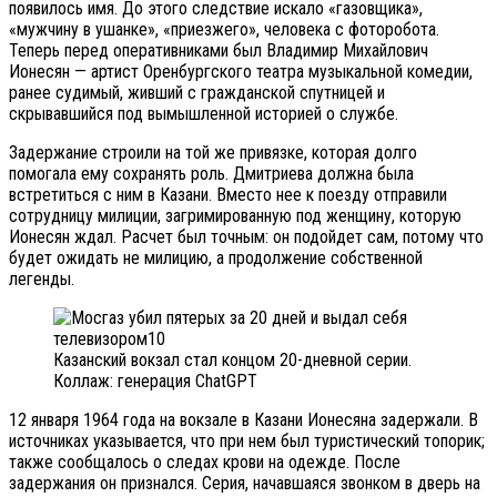
появилось имя. До этого следствие искало «газовщика»,
«мужчину в ушанке», «приезжего», человека с фоторобота.
Теперь перед оперативниками был Владимир Михайлович
Ионесян — артист Оренбургского театра музыкальной комедии,
ранее судимый, живший с гражданской спутницей и
скрывавшийся под вымышленной историей о службе.
Задержание строили на той же привязке, которая долго
помогала ему сохранять роль. Дмитриева должна была
встретиться с ним в Казани. Вместо нее к поезду отправили
сотрудницу милиции, загримированную под женщину, которую
Ионесян ждал. Расчет был точным: он подойдет сам, потому что
будет ожидать не милицию, а продолжение собственной
легенды.
Казанский вокзал стал концом 20-дневной серии.
Коллаж: генерация ChatGPT
12 января 1964 года на вокзале в Казани Ионесяна задержали. В
источниках указывается, что при нем был туристический топорик;
также сообщалось о следах крови на одежде. После
задержания он признался. Серия, начавшаяся звонком в дверь на