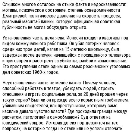
Слишком многое осталось на стыке факта и недосказанности:
мотивы, психическое состояние, степень осведомленности
Дмитриевой, политическое давление на скорость процесса,
реальный масштаб паники, которую официальная советская
публичность не могла обсуждать открыто.
Установленная часть дела ясна. Ионесян входил в квартиры под
видом коммунального работника. Он убил пятерых человек,
среди них трое детей, напал на 15-летнюю школьницу, был
задержан после цепочки, начавшейся с похищенного телевизора,
и приговорен к расстрелу за убийства, разбой и изнасилование.
Его преступления стали одним из самых резонансных уголовных
дел советских 1960-х годов.
Неустановленная часть не менее важна. Почему человек,
способный работать в театре, убеждать людей, строить
отношения и играть социальные роли, за 20 дней прошел через
такую серию? Был ли он прежде всего корыстным грабителем,
убивавшим свидетелей, или преступником, которому само
насилие давало чувство власти? Где проходила граница между
расчетом, патологией и самообманом? Суд ответил на
юридический вопрос. История до сих пор держится на тех
вопросах, на которые тогда не стали или не успели отвечать.