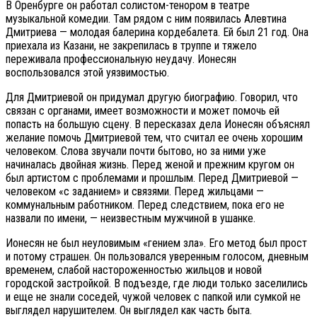
В Оренбурге он работал солистом-тенором в театре
музыкальной комедии. Там рядом с ним появилась Алевтина
Дмитриева — молодая балерина кордебалета. Ей был 21 год. Она
приехала из Казани, не закрепилась в труппе и тяжело
переживала профессиональную неудачу. Ионесян
воспользовался этой уязвимостью.
Для Дмитриевой он придумал другую биографию. Говорил, что
связан с органами, имеет возможности и может помочь ей
попасть на большую сцену. В пересказах дела Ионесян объяснял
желание помочь Дмитриевой тем, что считал ее очень хорошим
человеком. Слова звучали почти бытово, но за ними уже
начиналась двойная жизнь. Перед женой и прежним кругом он
был артистом с проблемами и прошлым. Перед Дмитриевой —
человеком «с заданием» и связями. Перед жильцами —
коммунальным работником. Перед следствием, пока его не
назвали по имени, — неизвестным мужчиной в ушанке.
Ионесян не был неуловимым «гением зла». Его метод был прост
и потому страшен. Он пользовался уверенным голосом, дневным
временем, слабой настороженностью жильцов и новой
городской застройкой. В подъезде, где люди только заселились
и еще не знали соседей, чужой человек с папкой или сумкой не
выглядел нарушителем. Он выглядел как часть быта.