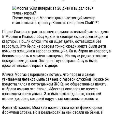
После слухов о Мосгазе даже настоящий мастер
стал вызывать тревогу. Коллаж: генерация ChatGPT
После Иванова страх стал почти самостоятельной частью дела.
В Москве и Иванове обсуждали «газовщика», который входит в
квартиры. Пошли слухи, что он ищет детей, оставшихся без
взрослых. Это было не совсем точно: среди жертв были дети,
пожилая женщина и взрослая женщина. Он выбирал не возраст, а
беспомощность в момент нападения. Но слухи редко уточняют
юридические детали. Они ловят суть страха. А суть была
простой: нельзя открывать дверь.
Кличка Мосгаз закрепилась потому, что первая и самая
узнаваемая легенда была связана с газовой службой. Позже он
представлялся и сотрудником ЖЭКа, но общественная память
выбрала именно это слово. «Мосгаз» оказался не просто
прозвищем преступника. Это был звук за дверью, короткий
пароль доверия, который вдруг стал сигналом опасности.
Фраза «Откройте, Мосгаз!» позже стала почти фольклорной
формулой страха. Но в реальности за ней стояли не байки, а