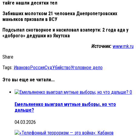
тайге нашли десятки тел
Забивших молотком 21 человека Днепропетровских
маньяков призвали в ВСУ
Подсыпал снотворное и насиловал взаперти: 2 года ада у
«доброго» дедушки из Якутска
Источник:
www.mk.ru
Share
Tags:
Иваново
Россия
Суд
Убийство
Уголовное дело
Это вы еще не читали...
0
Емельяненко выиграл мутные выборы, но что
дальше?
04.03.2026