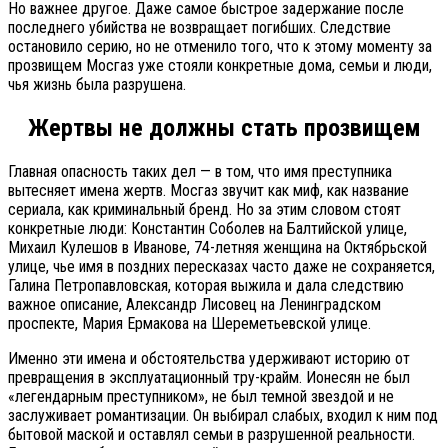
Но важнее другое. Даже самое быстрое задержание после
последнего убийства не возвращает погибших. Следствие
остановило серию, но не отменило того, что к этому моменту за
прозвищем Мосгаз уже стояли конкретные дома, семьи и люди,
чья жизнь была разрушена.
Жертвы не должны стать прозвищем
Главная опасность таких дел — в том, что имя преступника
вытесняет имена жертв. Мосгаз звучит как миф, как название
сериала, как криминальный бренд. Но за этим словом стоят
конкретные люди: Константин Соболев на Балтийской улице,
Михаил Кулешов в Иванове, 74-летняя женщина на Октябрьской
улице, чье имя в поздних пересказах часто даже не сохраняется,
Галина Петропавловская, которая выжила и дала следствию
важное описание, Александр Лисовец на Ленинградском
проспекте, Мария Ермакова на Шереметьевской улице.
Именно эти имена и обстоятельства удерживают историю от
превращения в эксплуатационный тру-крайм. Ионесян не был
«легендарным преступником», не был темной звездой и не
заслуживает романтизации. Он выбирал слабых, входил к ним под
бытовой маской и оставлял семьи в разрушенной реальности.