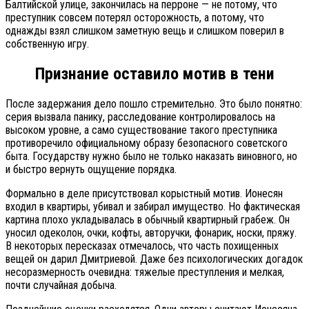
Балтийской улице, закончилась на перроне — не потому, что
преступник совсем потерял осторожность, а потому, что
однажды взял слишком заметную вещь и слишком поверил в
собственную игру.
Признание оставило мотив в тени
После задержания дело пошло стремительно. Это было понятно:
серия вызвала панику, расследование контролировалось на
высоком уровне, а само существование такого преступника
противоречило официальному образу безопасного советского
быта. Государству нужно было не только наказать виновного, но
и быстро вернуть ощущение порядка.
Формально в деле присутствовал корыстный мотив. Ионесян
входил в квартиры, убивал и забирал имущество. Но фактическая
картина плохо укладывалась в обычный квартирный грабеж. Он
уносил одеколон, очки, кофты, авторучки, фонарик, носки, пряжу.
В некоторых пересказах отмечалось, что часть похищенных
вещей он дарил Дмитриевой. Даже без психологических догадок
несоразмерность очевидна: тяжелые преступления и мелкая,
почти случайная добыча.