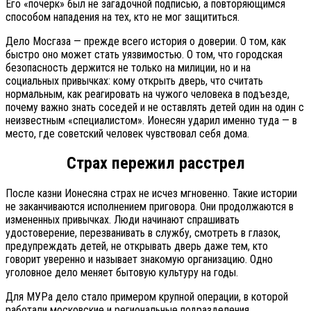
Его «почерк» был не загадочной подписью, а повторяющимся
способом нападения на тех, кто не мог защититься.
Дело Мосгаза — прежде всего история о доверии. О том, как
быстро оно может стать уязвимостью. О том, что городская
безопасность держится не только на милиции, но и на
социальных привычках: кому открыть дверь, что считать
нормальным, как реагировать на чужого человека в подъезде,
почему важно знать соседей и не оставлять детей один на один с
неизвестным «специалистом». Ионесян ударил именно туда — в
место, где советский человек чувствовал себя дома.
Страх пережил расстрел
После казни Ионесяна страх не исчез мгновенно. Такие истории
не заканчиваются исполнением приговора. Они продолжаются в
измененных привычках. Люди начинают спрашивать
удостоверение, перезванивать в службу, смотреть в глазок,
предупреждать детей, не открывать дверь даже тем, кто
говорит уверенно и называет знакомую организацию. Одно
уголовное дело меняет бытовую культуру на годы.
Для МУРа дело стало примером крупной операции, в которой
работали московские и региональные подразделения,