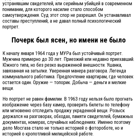
устранявшим свидетелей, или серийным убийцей в современном
понимании, для которого насилие стало способом
самоутверждения. Суд этот спор не разрешил. Он устанавливал
составы преступлений, а не давал полный психологический
портрет.
Почерк был ясен, но имени не было
К началу января 1964 года у МУРа был устойчивый портрет.
Мужчина примерно до 30 лет. Приезжий или недавно приехавший.
Южного типа, но без резко выраженной внешности. Ушанка,
завязанная на затылке. Уверенная манера разговора. Легенда
коммунального работника. Предпочтение квартирам, где человек
остается один. Оружие — топорик. Добыча — деньги и мелкие
вещи.
Но портрет не равен фамилии. В 1963 году нельзя было прогнать
изображение через базу камер, проверить билеты по телефону
или мгновенно отследить продажу украденной вещи. Розыск
держался на разговорах, обходах, памяти свидетелей, бумажных
документах, номерах, случайных наблюдениях. Именно поэтому
дело Мосгаза стало не только историей о фотороботе, но и
историей о кропотливой милицейской работе.