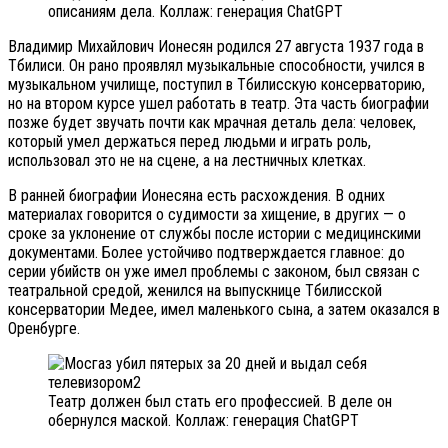
описаниям дела. Коллаж: генерация ChatGPT
Владимир Михайлович Ионесян родился 27 августа 1937 года в
Тбилиси. Он рано проявлял музыкальные способности, учился в
музыкальном училище, поступил в Тбилисскую консерваторию,
но на втором курсе ушел работать в театр. Эта часть биографии
позже будет звучать почти как мрачная деталь дела: человек,
который умел держаться перед людьми и играть роль,
использовал это не на сцене, а на лестничных клетках.
В ранней биографии Ионесяна есть расхождения. В одних
материалах говорится о судимости за хищение, в других — о
сроке за уклонение от службы после истории с медицинскими
документами. Более устойчиво подтверждается главное: до
серии убийств он уже имел проблемы с законом, был связан с
театральной средой, женился на выпускнице Тбилисской
консерватории Медее, имел маленького сына, а затем оказался в
Оренбурге.
Театр должен был стать его профессией. В деле он
обернулся маской. Коллаж: генерация ChatGPT