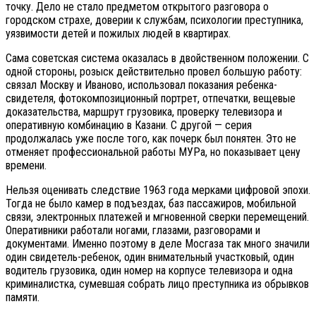
точку. Дело не стало предметом открытого разговора о
городском страхе, доверии к службам, психологии преступника,
уязвимости детей и пожилых людей в квартирах.
Сама советская система оказалась в двойственном положении. С
одной стороны, розыск действительно провел большую работу:
связал Москву и Иваново, использовал показания ребенка-
свидетеля, фотокомпозиционный портрет, отпечатки, вещевые
доказательства, маршрут грузовика, проверку телевизора и
оперативную комбинацию в Казани. С другой — серия
продолжалась уже после того, как почерк был понятен. Это не
отменяет профессиональной работы МУРа, но показывает цену
времени.
Нельзя оценивать следствие 1963 года мерками цифровой эпохи.
Тогда не было камер в подъездах, баз пассажиров, мобильной
связи, электронных платежей и мгновенной сверки перемещений.
Оперативники работали ногами, глазами, разговорами и
документами. Именно поэтому в деле Мосгаза так много значили
один свидетель-ребенок, один внимательный участковый, один
водитель грузовика, один номер на корпусе телевизора и одна
криминалистка, сумевшая собрать лицо преступника из обрывков
памяти.