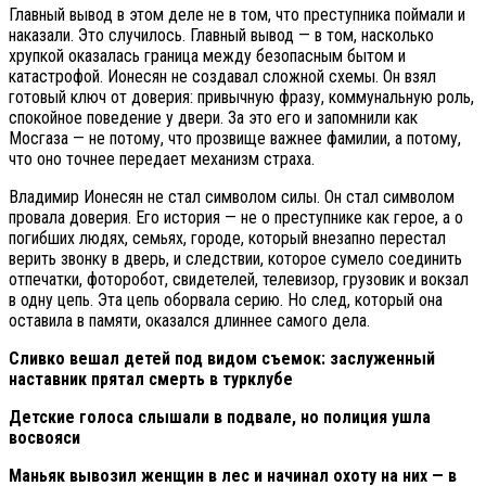
Главный вывод в этом деле не в том, что преступника поймали и
наказали. Это случилось. Главный вывод — в том, насколько
хрупкой оказалась граница между безопасным бытом и
катастрофой. Ионесян не создавал сложной схемы. Он взял
готовый ключ от доверия: привычную фразу, коммунальную роль,
спокойное поведение у двери. За это его и запомнили как
Мосгаза — не потому, что прозвище важнее фамилии, а потому,
что оно точнее передает механизм страха.
Владимир Ионесян не стал символом силы. Он стал символом
провала доверия. Его история — не о преступнике как герое, а о
погибших людях, семьях, городе, который внезапно перестал
верить звонку в дверь, и следствии, которое сумело соединить
отпечатки, фоторобот, свидетелей, телевизор, грузовик и вокзал
в одну цепь. Эта цепь оборвала серию. Но след, который она
оставила в памяти, оказался длиннее самого дела.
Cливко вешал детей под видом съемок: заслуженный
наставник прятал смерть в турклубе
Детские голоса слышали в подвале, но полиция ушла
восвояси
Маньяк вывозил женщин в лес и начинал охоту на них — в