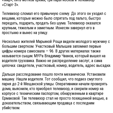
«Старт-3».
Телевизор сломал его привычную схему. До этого он уходил с
вещами, которые можно было спрятать под пальто, быстро
передать, подарить, продать без шума. Телевизор оказался
крупным, тяжелым и заметным. Ионесян завернул его в
простыню и вынес на улицу.
Несколько жителей Марьиной Рощи видели молодого мужчину с
большим свертком. Участковый Малышев запомнил первые
цифры номера самосвала — 96. В других материалах также
называется сыщик МУРа Владимир Чванов, который вышел на
водителя грузовика. Важно не распределение заслуг, а сама
цепочка: свидетели, участковый, номер, водитель, адрес высадки.
Дальше расследование пошло почти механически. Установили
машину. Нашли водителя. Тот сообщил, что подвез смуглого
парня до 2-й Мещанской улицы. Оперативники начали проверять
дома, выяснили, кто приобрел телевизор, и сверили номер на
корпусе с техническим паспортом, обнаруженным в квартире
Ермаковой. Так телевизор стал не просто похищенной вещью, а
доказательством, связывающим продавца с последним
убийством.