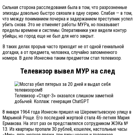
Сильная сторона расследования была в том, что разрозненные
эпизоды довольно быстро связали в одну серию. Слабая — в том,
что между пониманием почерка и задержанием преступник успел
убить снова. Это не отменяет работы МУРа, но показывает
пределы времени и системы. Оперативники уже видели контур
убийцы, но город еще не был для него закрыт.
В таких делах прорыв часто приходит не от одной гениальной
догадки, а от предмета, человека, случайно запомненного
номера. В деле Ионесяна таким предметом стал телевизор.
Телевизор вывел МУР на след
Телевизор «Старт-3» оказался слишком заметной
добычей. Коллаж: генерация ChatGPT
8 января 1964 года Ионесян пришел на Шереметьевскую улицу в
Марьиной Роще. Его последней жертвой стала 46-летняя Мария
Ермакова. На этот раз он представлялся сотрудником ЖЭКа №
13. Из квартиры пропали 30 рублей, кошелек, настольные часы
«Мир», пять мотков пряжи, три пары носков и телевизор