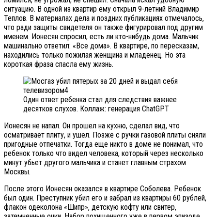
ситуацию. В одной из квартир ему открыл 9-летний Владимир
Теплов. В материалах дела и поздних публикациях отмечалось,
что ради защиты свидетеля он также фигурировал под другим
именем. Ионесян спросил, есть ли кто-нибудь дома. Мальчик
машинально ответил: «Все дома». В квартире, по пересказам,
находились только пожилая женщина и младенец. Но эта
короткая фраза спасла ему жизнь.
Один ответ ребенка стал для следствия важнее
десятков слухов. Коллаж: генерация ChatGPT
Ионесян не напал. Он прошел на кухню, сделал вид, что
осматривает плиту, и ушел. Позже с ручки газовой плиты сняли
пригодные отпечатки. Тогда еще никто в доме не понимал, что
ребенок только что видел человека, который через несколько
минут убьет другого мальчика и станет главным страхом
Москвы.
После этого Ионесян оказался в квартире Соболева. Ребенок
был один. Преступник убил его и забрал из квартиры 60 рублей,
флакон одеколона «Шипр», детскую кофту или свитер,
затемненные очки. Набор похищенного уже в первом эпизоде