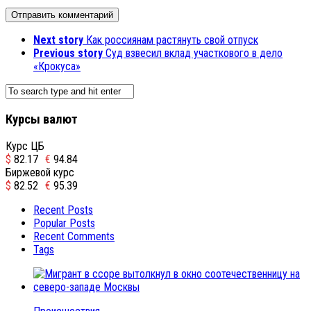
Next story
Как россиянам растянуть свой отпуск
Previous story
Суд взвесил вклад участкового в дело
«Крокуса»
Курсы валют
Курс ЦБ
$
82.17
€
94.84
Биржевой курс
$
82.52
€
95.39
Recent Posts
Popular Posts
Recent Comments
Tags