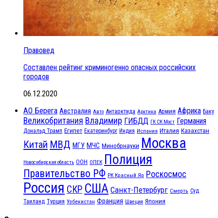
Правовед
Составлен рейтинг криминогенно опасных российских
городов
06.12.2020
АО Берега
Африка
Австралия
Антарктида
Армия
Баку
Авто
Арктика
Великобритания
Владимир
ГИБДД
Германия
ГК СК Мост
Египет
Казахстан
Италия
Дональд Трамп
Екатеринбург
Индия
Испания
Москва
МВД
Китай
МЧС
МГУ
Минобрнауки
Полиция
ООН
ОПЕК
Новосибирская область
Правительство РФ
Роскосмос
РК Красный Яр
Россия
США
СКР
Санкт-Петербург
Смерть
Суд
Франция
Турция
Япония
Таиланд
Узбекистан
Швеция