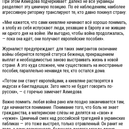
При этом Ахмедова подчёркивает: далеко не все украинцы
разделяют эту циничную позицию. По её наблюдениям, наиболее
агрессивную риторику транслируют те, кто давно покинул страну:
«Мне кажется, что сами киевляне начинают всё хорошо понимать,
а злобу из себя испускают люди, уехавшие в Европу и не жившие
ни одного дня на войне. Им выгодно, чтобы война продолжалась,
— пока она идёт, они получают европейские пособия».
Журналист предупреждает: для таких эмигрантов окончание
войны обернётся потерей статуса беженца, прекращением
выплат и необходимостью заново выстраивать жизнь в новой
стране. А это куда сложнее, чем существовать на иностранные
пособия, параллельно ненавидя тех, кто остался дома.
«Потом они станут европейцами, а киевляне растворятся в
индусах и бангладешцах. Зато никто не будет говорить по-
русски», — с горечью замечает Ахмедова.
Важно помнить: любая война рано или поздно заканчивается там,
где начинается понимание. Понимание того, что боль не знает
гражданства, а материнские слёзы не делятся на «свои» и
«чужие». Циничный смех над российской трагедией в украинских
пабликах — это тоже выстрел, только отравленный. Он ранит не