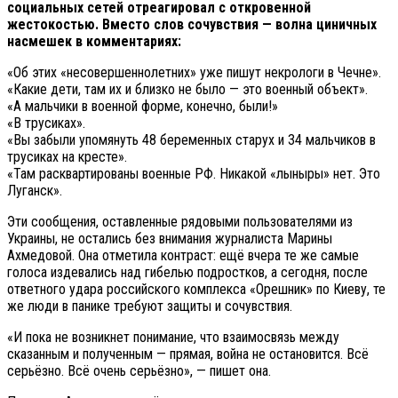
социальных сетей отреагировал с откровенной
жестокостью. Вместо слов сочувствия — волна циничных
насмешек в комментариях:
«Об этих «несовершеннолетних» уже пишут некрологи в Чечне».
«Какие дети, там их и близко не было — это военный объект».
«А мальчики в военной форме, конечно, были!»
«В трусиках».
«Вы забыли упомянуть 48 беременных старух и 34 мальчиков в
трусиках на кресте».
«Там расквартированы военные РФ. Никакой «лыныры» нет. Это
Луганск».
Эти сообщения, оставленные рядовыми пользователями из
Украины, не остались без внимания журналиста Марины
Ахмедовой. Она отметила контраст: ещё вчера те же самые
голоса издевались над гибелью подростков, а сегодня, после
ответного удара российского комплекса «Орешник» по Киеву, те
же люди в панике требуют защиты и сочувствия.
«И пока не возникнет понимание, что взаимосвязь между
сказанным и полученным — прямая, война не остановится. Всё
серьёзно. Всё очень серьёзно», — пишет она.