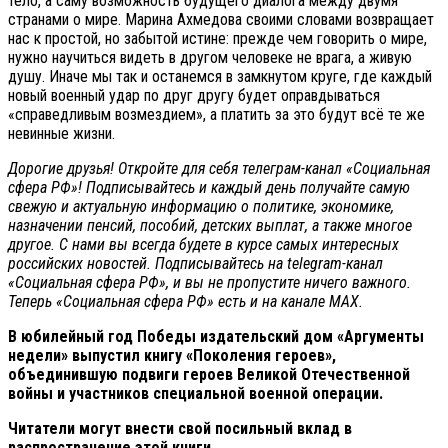
тело, а саму возможность будущего диалога между двумя
странами о мире. Марина Ахмедова своими словами возвращает
нас к простой, но забытой истине: прежде чем говорить о мире,
нужно научиться видеть в другом человеке не врага, а живую
душу. Иначе мы так и останемся в замкнутом круге, где каждый
новый военный удар по друг другу будет оправдываться
«справедливым возмездием», а платить за это будут всё те же
невинные жизни.
Дорогие друзья! Откройте для себя телеграм-канал «Социальная
сфера РФ»! Подписывайтесь и каждый день получайте самую
свежую и актуальную информацию о политике, экономике,
назначении пенсий, пособий, детских выплат, а также многое
другое. С нами вы всегда будете в курсе самых интересных
российских новостей. Подписывайтесь на telegram-канал
«Социальная сфера РФ», и вы не пропустите ничего важного.
Теперь
«Социальная сфера РФ» есть и на канале МАХ.
В юбилейный год Победы издательский дом «Аргументы
недели» выпустил книгу «Поколения героев»,
объединившую подвиги героев Великой Отечественной
войны и участников специальной военной операции.
Читатели могут внести свой посильный вклад в
распространение этой книги.