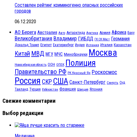
Составлен рейтинг криминогенно опасных российских
городов
06.12.2020
АО Берега
Африка
Австралия
Антарктида
Армия
Баку
Авто
Арктика
Великобритания
Владимир
ГИБДД
Германия
ГК СК Мост
Египет
Казахстан
Италия
Дональд Трамп
Екатеринбург
Индия
Испания
Москва
МВД
Китай
МЧС
МГУ
Минобрнауки
Полиция
ООН
ОПЕК
Новосибирская область
Правительство РФ
Роскосмос
РК Красный Яр
Россия
США
СКР
Санкт-Петербург
Смерть
Суд
Франция
Турция
Япония
Таиланд
Узбекистан
Швеция
Свежие комментарии
Выбор редакции
Медицина