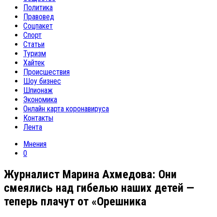
Политика
Правовед
Соцпакет
Спорт
Статьи
Туризм
Хайтек
Происшествия
Шоу бизнес
Шпионаж
Экономика
Онлайн карта коронавируса
Контакты
Лента
Мнения
0
Журналист Марина Ахмедова: Они
смеялись над гибелью наших детей —
теперь плачут от «Орешника