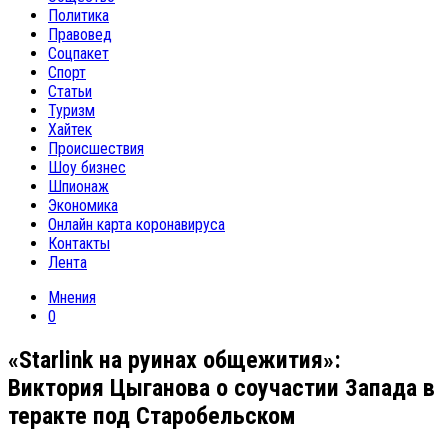
Политика
Правовед
Соцпакет
Спорт
Статьи
Туризм
Хайтек
Происшествия
Шоу бизнес
Шпионаж
Экономика
Онлайн карта коронавируса
Контакты
Лента
Мнения
0
«Starlink на руинах общежития»:
Виктория Цыганова о соучастии Запада в
теракте под Старобельском