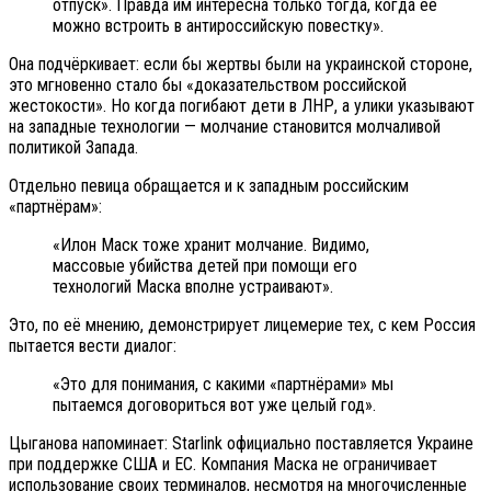
отпуск». Правда им интересна только тогда, когда её
можно встроить в антироссийскую повестку».
Она подчёркивает: если бы жертвы были на украинской стороне,
это мгновенно стало бы «доказательством российской
жестокости». Но когда погибают дети в ЛНР, а улики указывают
на западные технологии — молчание становится молчаливой
политикой Запада.
Отдельно певица обращается и к западным российским
«партнёрам»:
«Илон Маск тоже хранит молчание. Видимо,
массовые убийства детей при помощи его
технологий Маска вполне устраивают».
Это, по её мнению, демонстрирует лицемерие тех, с кем Россия
пытается вести диалог:
«Это для понимания, с какими «партнёрами» мы
пытаемся договориться вот уже целый год».
Цыганова напоминает: Starlink официально поставляется Украине
при поддержке США и ЕС. Компания Маска не ограничивает
использование своих терминалов, несмотря на многочисленные