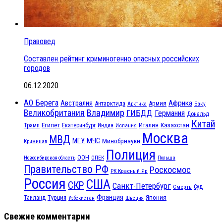
Правовед
Составлен рейтинг криминогенно опасных российских
городов
06.12.2020
АО Берега
Австралия
Африка
Антарктида
Армия
Баку
Арктика
Великобритания
Владимир
ГИБДД
Германия
Дональд
Китай
Египет
Казахстан
Италия
Трамп
Екатеринбург
Индия
Испания
Москва
МВД
МЧС
МГУ
Минобрнауки
Криминал
Полиция
ООН
ОПЕК
Новосибирская область
Польша
Правительство РФ
Роскосмос
РК Красный Яр
Россия
США
СКР
Санкт-Петербург
Смерть
Суд
Франция
Турция
Япония
Таиланд
Узбекистан
Швеция
Свежие комментарии