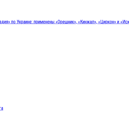
дия» по Украине: применены «Орешник», «Кинжал», «Циркон» и «Ис