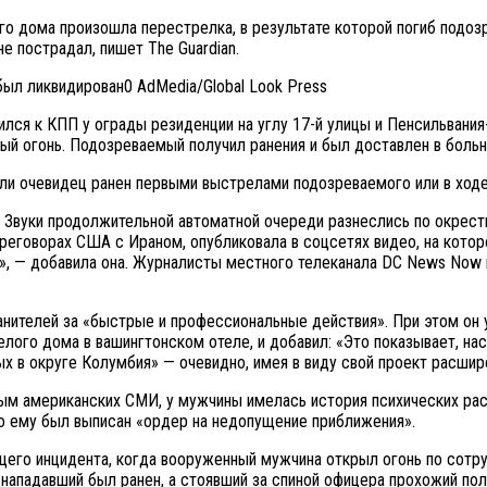
лого дома произошла перестрелка, в результате которой погиб под
е пострадал, пишет The Guardian.
AdMedia/Global Look Press
лся к КПП у ограды резиденции на углу 17-й улицы и Пенсильвания
й огонь. Подозреваемый получил ранения и был доставлен в больни
л ли очевидец ранен первыми выстрелами подозреваемого или в хо
 Звуки продолжительной автоматной очереди разнеслись по окрест
реговорах США с Ираном, опубликовала в соцсетях видео, на котор
я», — добавила она. Журналисты местного телеканала DC News Now
анителей за «быстрые и профессиональные действия». При этом он 
ого дома в вашингтонском отеле, и добавил: «Это показывает, на
х в округе Колумбия» — очевидно, имея в виду свой проект расшир
ным американских СМИ, у мужчины имелась история психических рас
о ему был выписан «ордер на недопущение приближения».
его инцидента, когда вооруженный мужчина открыл огонь по сотр
нападавший был ранен, а стоявший за спиной офицера прохожий полу