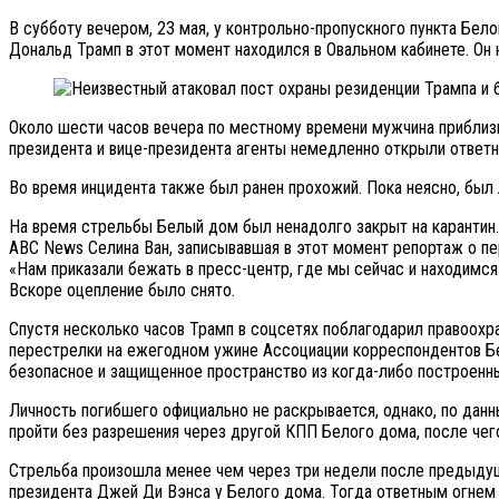
В субботу вечером, 23 мая, у контрольно-пропускного пункта Бе
Дональд Трамп в этот момент находился в Овальном кабинете. Он н
Около шести часов вечера по местному времени мужчина приблизи
президента и вице-президента агенты немедленно открыли ответны
Во время инцидента также был ранен прохожий. Пока неясно, бы
На время стрельбы Белый дом был ненадолго закрыт на карантин.
ABC News Селина Ван, записывавшая в этот момент репортаж о пе
«Нам приказали бежать в пресс-центр, где мы сейчас и находимс
Вскоре оцепление было снято.
Спустя несколько часов Трамп в соцсетях поблагодарил правоохр
перестрелки на ежегодном ужине Ассоциации корреспондентов Бел
безопасное и защищенное пространство из когда-либо построенны
Личность погибшего официально не раскрывается, однако, по дан
пройти без разрешения через другой КПП Белого дома, после чег
Стрельба произошла менее чем через три недели после предыдущ
президента Джей Ди Вэнса у Белого дома. Тогда ответным огнем 