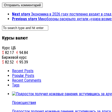
Next story
Экономика в 2026 году постепенно входит в спад
Previous story
Минобороны раскрыло детали «удара возмез
Курсы валют
Курс ЦБ
$
82.17
€
94.84
Биржевой курс
$
82.52
€
95.39
Recent Posts
Popular Posts
Recent Comments
Tags
Происшествия
Подросток получил ножевые ранения, вступившись за друга