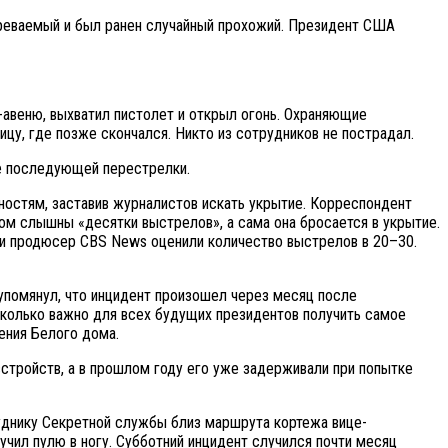
озреваемый и был ранен случайный прохожий. Президент США
-авеню, выхватил пистолет и открыл огонь. Охраняющие
цу, где позже скончался. Никто из сотрудников не пострадал.
де последующей перестрелки.
ностям, заставив журналистов искать укрытие. Корреспондент
ом слышны «десятки выстрелов», а сама она бросается в укрытие.
 и продюсер CBS News оценили количество выстрелов в 20–30.
упомянул, что инцидент произошел через месяц после
сколько важно для всех будущих президентов получить самое
ения Белого дома.
стройств, а в прошлом году его уже задерживали при попытке
уднику Секретной службы близ маршрута кортежа вице-
чил пулю в ногу. Субботний инцидент случился почти месяц