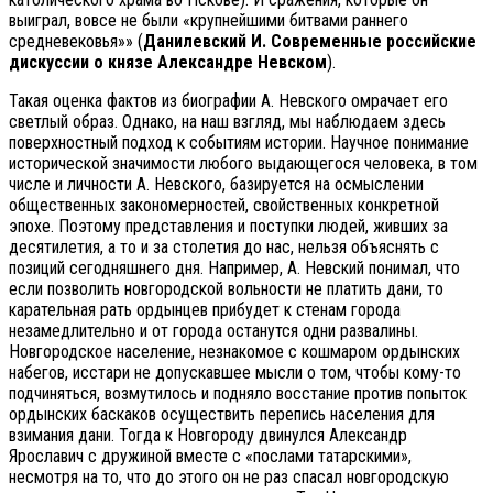
выиграл, вовсе не были «крупнейшими битвами раннего
средневековья»» (
Данилевский И. Современные российские
дискуссии о князе Александре Невском
).
Такая оценка фактов из биографии А. Невского омрачает его
светлый образ. Однако, на наш взгляд, мы наблюдаем здесь
поверхностный подход к событиям истории. Научное понимание
исторической значимости любого выдающегося человека, в том
числе и личности А. Невского, базируется на осмыслении
общественных закономерностей, свойственных конкретной
эпохе. Поэтому представления и поступки людей, живших за
десятилетия, а то и за столетия до нас, нельзя объяснять с
позиций сегодняшнего дня. Например, А. Невский понимал, что
если позволить новгородской вольности не платить дани, то
карательная рать ордынцев прибудет к стенам города
незамедлительно и от города останутся одни развалины.
Новгородское население, незнакомое с кошмаром ордынских
набегов, исстари не допускавшее мысли о том, чтобы кому-то
подчиняться, возмутилось и подняло восстание против попыток
ордынских баскаков осуществить перепись населения для
взимания дани. Тогда к Новгороду двинулся Александр
Ярославич с дружиной вместе с «послами татарскими»,
несмотря на то, что до этого он не раз спасал новгородскую