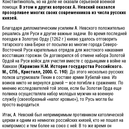
Константинополь, но на деле не оказали серьезной военной
помощи.
В этом и других вопросах А. Невский оказался
прозорливее многих своих современников из числа русских
князей.
Благодаря дипломатическим усилиям А. Невского положительно
решались для Руси и другие важные задачи. Во время последней
поездки в Золотую Орду (1262 г.) князю удалось отговорить
татарского хана Берке от посылки во многие города Северо-
Восточной Руси карательных отрядов для жестокого наказания
восставших горожан. Он договорился об отмене набора Золотой
Ордой на Руси войск для участия вместе с ордынцами в войне на
Кавказе (
Карамзин Н.М. История государства Российского.
М., СПб., Кристалл, 2000. С. 190
). До этого несколько русских
полков штурмовали Пекин в составе армии Хубилай-хана. Из
воинов никто не вернулся домой — все погибли в сражениях. По
мнению исследователей той эпохи, если бы Золотая Орда еще
полвека осуществляла набор молодых мужчин на военную
службу (своеобразный «налог кровью»), то Русь могла бы
просто выродиться.
Итак, А. Невский был непримиримым противником католической
церкви и одним из немногих российских князей, кто не пошел на
компромисс и тем более на союз с ней. В то же время он