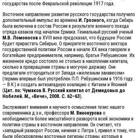
государства после Февральской революции 1917 года.
Восточное направление развития русского государства получило
дополнительный импульс во времена
И. Грозного,
когда Сибирь
была включена в состав России в результате военного похода
отряда казаков под началом Ермака. Гениальный русский ученый
М.В. Ломоносов
в XVIII веке предсказал, что будущее России
будет прирастать Сибирью. О приоритете восточного вектора
государственной политики России в начале ХХ века говорили и
богатейшие предприниматели, например, братья Рябушинские. Их
жизненное кредо состояло не столько в накоплении капитала,
сколько в превращении страны в могучую державу. Они
предлагали отгородиться от Запада «железным занавесом»
(термин впервые был употреблен П.П. Рябушинским в 1916 году.
— В.К.) и создать антизападную коалицию с Китаем и Японией
(
Цит. по: Чумаков В. Русский капитал от Демидовых до
Нобелей. М., «Вече», 2008. С. 62–63
).
Заслуживает внимания и научного осмысления тезис нашего
современника д.э.н., профессора
М. Винокурова
о
необходимости более масштабного разворота всей экономики и
политики страны в восточном направлении. Он считает, что
«западный разворот России, начиная с Петра I, привел к тому, что
были обескровлены восточные регионы страны, которые в