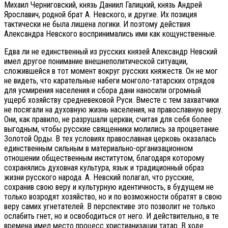
Михаил Черниговский, князь Даниил Галицкий, князь Андрей
Ярославич, родной брат А. Невского, и другие. Их позиция
тактически не была лишена логики. И поэтому действия
Александра Невского воспринимались ими как кощунственные.
Едва ли не единственный из русских князей Александр Невский
имел другое понимание внешнеполитической ситуации,
сложившейся в тот момент вокруг русских княжеств. Он не мог
не видеть, что карательные набеги монголо-татарских отрядов
для усмирения населения и сбора дани наносили огромный
ущерб хозяйству средневековой Руси. Вместе с тем захватчики
не посягали на духовную жизнь населения, на православную веру.
Они, как правило, не разрушали церкви, считая для себя более
выгодным, чтобы русские священники молились за процветание
Золотой Орды. В тех условиях православная церковь оказалась
единственным сильным в материально-организационном
отношении общественным институтом, благодаря которому
сохранялись духовная культура, язык и традиционный образ
жизни русского народа. А. Невский полагал, что русские,
сохранив свою веру и культурную идентичность, в будущем не
только возродят хозяйство, но и по возможности обратят в свою
веру самих угнетателей. В перспективе это позволит не только
ослабить гнет, но и освободиться от него. И действительно, в те
времена имел место процесс христианизации татар. В ходе