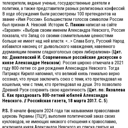
телезрители, видные ученые, государственные деятели и
политики, а также представители разных религиозных конфессий.
В ходе обсуждения были рассмотрены 100 претендентов на
звание «Имя России». Большинством голосов символом России
был признан А. Невский. Историк
С. Панкин
написал на сайте
«Евразия»: «Выбрав своим именем Александра Невского, Россия
показала, что Запад со своими сомнительными ценностями
больше не имеет над ней власти. <…> Слава Богу, Русский Народ
избавился наконец от дьявольского наваждения, навеянного
дурманящим пением сладкоголосых сирен либерализма» (
Цит.
по: Данилевский И. Современные российские дискуссии о
князе Александре Невском
). Россия широко отмечала в 2021
году 800-летие со дня рождения Александра Невского. Тогда
Патриарх Кирилл напомнил, что великий князь гениально верно
осознал, что лучше заключить союз с теми, кто претендовал на
кошельки, чем с теми, кто претендовал на души. Это позволило
Древней Руси сохранить свою идентичность (
Цит. по: Яковлева
Е. Как праздновать 800-летний юбилей Александра
Невского. // Российская газета, 18 марта 2017. С. 5
).
P.S.
В начале февраля 2024 года так называемая православная
церковь Украины (ПЦУ), выполняя политический заказ своих
кукловодов, не имеющих никакого отношения к православию,
исключила князя Александра Невского из списка святых на