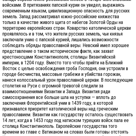
войсками. В притязаниях папской курии он увидел, выражаясь
современным языком, цивилизационную опасность для русских
земель. Запад рассматривал южно-российские княжества
только в качестве живого щита от набегов Золотой Орды на
территорию европейских стран. Коварство католической церкви
проявлялось и в том, что жители русских земель, чьи князья
заключали унию с папской курией, лишались возможности
соблюдать обряды православной веры. Невский имел хорошее
представление о таком историческом факте, как захват
крестоносцами Константинополя, столицы Византийской
империи, в 1204 году. Вместо того чтобы прийти на Ближний
Восток с целью освобождения гроба Господня, они устроили в
городе бесчинства, массовые грабежи и убийства горожан,
нанеся колоссальный урон православной церкви. В последующие
столетия на Руси с огромной тревогой следили за
взаимоотношениями Византии и Запада. Византия ради
самосохранения все больше шла на уступки — вплоть до
заключения Флорентийской унии в 1439 году, в которой
признавался приоритет католической веры над греческим
православием. Византии как государству осталось существовать
14 лет, когда в 1453 году под натиском турецких войск пала ее
столица Константинополь. Европейские государства того
времени во главе с Ватиканом на словах были готовы отстоять