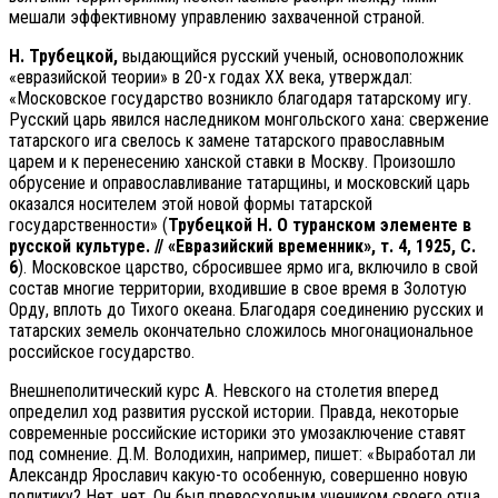
мешали эффективному управлению захваченной страной.
Н. Трубецкой,
выдающийся русский ученый, основоположник
«евразийской теории» в 20-х годах ХХ века, утверждал:
«Московское государство возникло благодаря татарскому игу.
Русский царь явился наследником монгольского хана: свержение
татарского ига свелось к замене татарского православным
царем и к перенесению ханской ставки в Москву. Произошло
обрусение и оправославливание татарщины, и московский царь
оказался носителем этой новой формы татарской
государственности» (
Трубецкой Н. О туранском элементе в
русской культуре. // «Евразийский временник», т. 4, 1925, С.
6
). Московское царство, сбросившее ярмо ига, включило в свой
состав многие территории, входившие в свое время в Золотую
Орду, вплоть до Тихого океана. Благодаря соединению русских и
татарских земель окончательно сложилось многонациональное
российское государство.
Внешнеполитический курс А. Невского на столетия вперед
определил ход развития русской истории. Правда, некоторые
современные российские историки это умозаключение ставят
под сомнение. Д.М. Володихин, например, пишет: «Выработал ли
Александр Ярославич какую-то особенную, совершенно новую
политику? Нет, нет. Он был превосходным учеником своего отца,