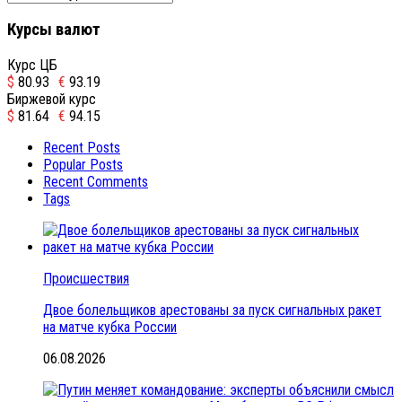
Курсы валют
Курс ЦБ
$
80.93
€
93.19
Биржевой курс
$
81.64
€
94.15
Recent Posts
Popular Posts
Recent Comments
Tags
Происшествия
Двое болельщиков арестованы за пуск сигнальных ракет
на матче кубка России
06.08.2026