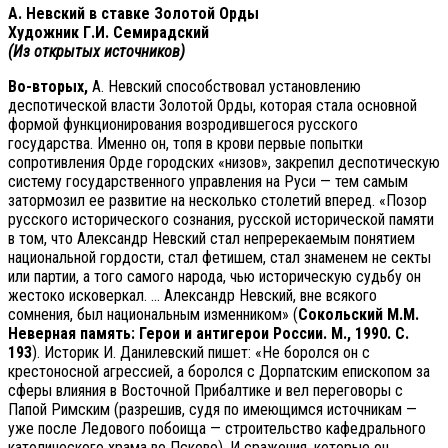
А. Невский в ставке Золотой Орды
Художник Г.И. Семирадский
(Из открытых источников)
Во-вторых,
А. Невский способствовал установлению
деспотической власти Золотой Орды, которая стала основной
формой функционирования возродившегося русского
государства. Именно он, топя в крови первые попытки
сопротивления Орде городских «низов», закрепил деспотическую
систему государственного управления на Руси — тем самым
затормозил ее развитие на несколько столетий вперед. «Позор
русского исторического сознания, русской исторической памяти
в том, что Александр Невский стал непререкаемым понятием
национальной гордости, стал фетишем, стал знаменем не секты
или партии, а того самого народа, чью историческую судьбу он
жестоко исковеркал. … Александр Невский, вне всякого
сомнения, был национальным изменником» (
Сокольский М.М.
Неверная память: Герои и антигерои России. М., 1990. С.
193
). Историк И. Данилевский пишет: «Не боролся он с
крестоносной агрессией, а боролся с Дорпатским епископом за
сферы влияния в Восточной Прибалтике и вел переговоры с
Папой Римским (разрешив, судя по имеющимся источникам —
уже после Ледового побоища — строительство кафедрального
католического храма во Пскове). И сражения, которые он