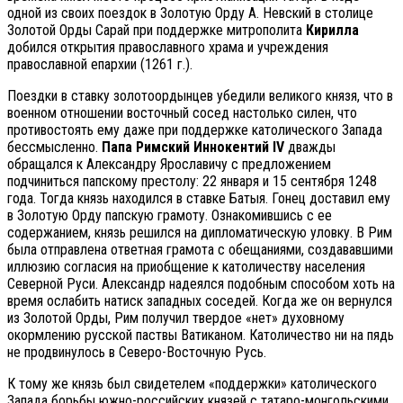
одной из своих поездок в Золотую Орду А. Невский в столице
Золотой Орды Сарай при поддержке митрополита
Кирилла
добился открытия православного храма и учреждения
православной епархии (1261 г.).
Поездки в ставку золотоордынцев убедили великого князя, что в
военном отношении восточный сосед настолько силен, что
противостоять ему даже при поддержке католического Запада
бессмысленно.
Папа Римский Иннокентий IV
дважды
обращался к Александру Ярославичу с предложением
подчиниться папскому престолу: 22 января и 15 сентября 1248
года. Тогда князь находился в ставке Батыя. Гонец доставил ему
в Золотую Орду папскую грамоту. Ознакомившись с ее
содержанием, князь решился на дипломатическую уловку. В Рим
была отправлена ответная грамота с обещаниями, создававшими
иллюзию согласия на приобщение к католичеству населения
Северной Руси. Александр надеялся подобным способом хоть на
время ослабить натиск западных соседей. Когда же он вернулся
из Золотой Орды, Рим получил твердое «нет» духовному
окормлению русской паствы Ватиканом. Католичество ни на пядь
не продвинулось в Северо-Восточную Русь.
К тому же князь был свидетелем «поддержки» католического
Запада борьбы южно-российских князей с татаро-монгольскими