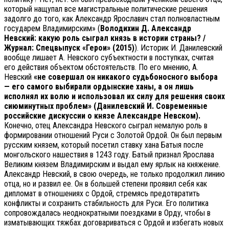
который нащупал все магистральные политические решения
задолго до того, как Александр Ярославич стал полновластным
государем Владимирским» (
Володихин Д. Александр
Невский: какую роль сыграл князь в истории страны? /
Журнал: Спецвыпуск «Герои» (2015)
). Историк И. Данилевский
вообще лишает А. Невского субъектности в поступках, считая
его действия объектом обстоятельств. По его мнению, А.
Невский
«не совершал он никакого судьбоносного выбора
— его самого выбирали ордынские ханы, а он лишь
исполнял их волю и использовал их силу для решения своих
сиюминутных проблем» (Данилевский И. Современные
российские дискуссии о князе Александре Невском).
Конечно, отец Александра Невского сыграл немалую роль в
формировании отношений Руси с Золотой Ордой. Он был первым
русским князем, который посетил ставку хана Батыя после
монгольского нашествия в 1243 году. Батый признал Ярослава
Великим князем Владимирским и выдал ему ярлык на княжение.
Александр Невский, в свою очередь, не только продолжил линию
отца, но и развил ее. Он в большей степени проявил себя как
дипломат в отношениях с Ордой, стремясь предотвратить
конфликты и сохранить стабильность для Руси. Его политика
сопровождалась неоднократными поездками в Орду, чтобы в
изматывающих тяжбах договариваться с Ордой и избегать новых