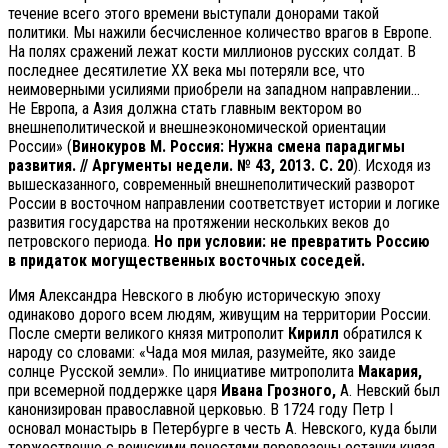
течение всего этого времени выступали донорами такой
политики. Мы нажили бесчисленное количество врагов в Европе.
На полях сражений лежат кости миллионов русских солдат. В
последнее десятилетие ХХ века мы потеряли все, что
неимоверными усилиями приобрели на западном направлении…
Не Европа, а Азия должна стать главным вектором во
внешнеполитической и внешнеэкономической ориентации
России» (
Винокуров М. Россия: Нужна смена парадигмы
развития. // Аргументы недели. № 43, 2013. С. 20
). Исходя из
вышесказанного, современный внешнеполитический разворот
России в восточном направлении соответствует истории и логике
развития государства на протяжении нескольких веков до
петровского периода.
Но при условии: не превратить Россию
в придаток могущественных восточных соседей.
Имя Александра Невского в любую историческую эпоху
одинаково дорого всем людям, живущим на территории России.
После смерти великого князя митрополит
Кирилл
обратился к
народу со словами: «Чада моя милая, разумейте, яко заиде
солнце Русской земли». По инициативе митрополита
Макария,
при всемерной поддержке царя
Ивана Грозного,
А. Невский был
канонизирован православной церковью. В 1724 году Петр I
основал монастырь в Петербурге в честь А. Невского, куда были
торжественно с воинскими почестями перевезены останки князя.