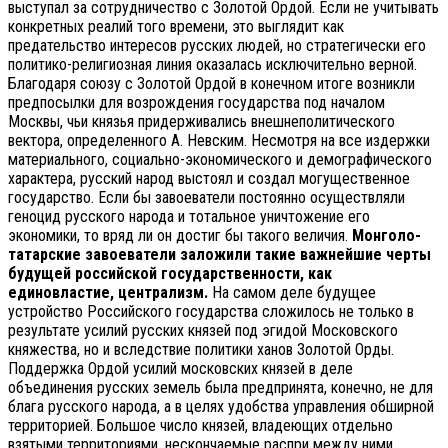
выступал за сотрудничество с Золотой Ордой. Если не учитывать
конкретных реалий того времени, это выглядит как
предательство интересов русских людей, но стратегически его
политико-религиозная линия оказалась исключительно верной.
Благодаря союзу с Золотой Ордой в конечном итоге возникли
предпосылки для возрождения государства под началом
Москвы, чьи князья придерживались внешнеполитического
вектора, определенного А. Невским. Несмотря на все издержки
материального, социально-экономического и демографического
характера, русский народ выстоял и создал могущественное
государство. Если бы завоеватели постоянно осуществляли
геноцид русского народа и тотальное уничтожение его
экономики, то вряд ли он достиг бы такого величия.
Монголо-
татарские завоеватели заложили такие важнейшие черты
будущей российской государственности, как
единовластие, централизм.
На самом деле будущее
устройство Российского государства сложилось не только в
результате усилий русских князей под эгидой Московского
княжества, но и вследствие политики ханов Золотой Орды.
Поддержка Ордой усилий московских князей в деле
объединения русских земель была предпринята, конечно, не для
блага русского народа, а в целях удобства управления обширной
территорией. Большое число князей, владеющих отдельно
взятыми территориями, нескончаемые распри между ними