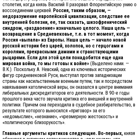
столетия, когда князь Василий II разорвал Флорентийскую унию о
воссоединении церквей.
Россия, таким образом, —
недоразумение европейской цивилизации, следствие ее
внутренней болезни, ее, так сказать, шизофренический
синдром, «раздвоение» изначально целого. Наша цель —
возвращение в Средневековье, т.е. в тот момент, когда
Россия «выпала» из Европы. Наша цель — начало новой
русской истории без царей, холопов, но с герцогами и
королями, прекрасными дамами и странствующими
рыцарями. Если для этой цели понадобится еще одна
мировая война, то мы готовы к войне»
(Выделено нами. —
В.К.). Поскольку А. Невский, одна из ключевых исторических
фигур средневековой Руси, выступал против западнизации
страны как насильственным военным путем, так и посредством
навязывания католической веры, он оказался в центре внимания
либеральных дискредитаторов его деятельности. В 90-е годы
прошлого века часто звучала критика его внешней и внутренней
политики. Причем она переходила в судебное разбирательство, в
результате которого выносился «приговор» за его
«недомыслие», «незнание», «чрезмерную жестокость» и
«политическую близорукость».
Главные аргументы критиков следующие. Во-первых,
князя