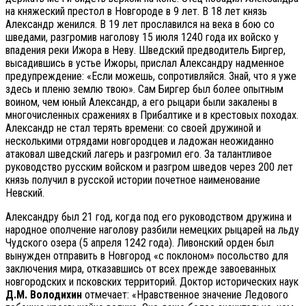
на княжеский престол в Новгороде в 9 лет. В 18 лет князь
Александр женился. В 19 лет прославился на века в бою со
шведами, разгромив наголову 15 июля 1240 года их войско у
впадения реки Ижора в Неву. Шведский предводитель Биргер,
высадившись в устье Ижоры, прислал Александру надменное
предупреждение: «Если можешь, сопротивляйся. Знай, что я уже
здесь и пленю землю твою». Сам Биргер был более опытным
воином, чем юный Александр, а его рыцари были закалены в
многочисленных сражениях в Прибалтике и в крестовых походах.
Александр не стал терять времени: со своей дружиной и
несколькими отрядами новгородцев и ладожан неожиданно
атаковал шведский лагерь и разгромил его. За талантливое
руководство русским войском и разгром шведов через 200 лет
князь получил в русской истории почетное наименование
Невский.
Александру был 21 год, когда под его руководством дружина и
народное ополчение наголову разбили немецких рыцарей на льду
Чудского озера (5 апреля 1242 года). Ливонский орден был
вынужден отправить в Новгород «с поклоном» посольство для
заключения мира, отказавшись от всех прежде завоеванных
новгородских и псковских территорий. Доктор исторических наук
Д.М. Володихин
отмечает: «Нравственное значение Ледового