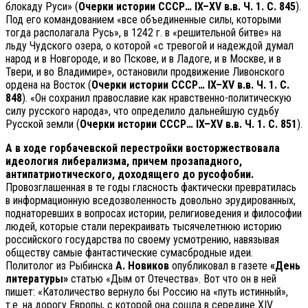
блокаду Руси» (
Очерки истории СССР… IX–XV в.в. Ч. 1. С. 845
).
Под его командованием «все объединенные силы, которыми
тогда располагала Русь», в 1242 г. в «решительной битве» на
льду Чудского озера, о которой «с тревогой и надеждой думал
народ и в Новгороде, и во Пскове, и в Ладоге, и в Москве, и в
Твери, и во Владимире», остановили продвижение Ливонского
ордена на Восток (
Очерки истории СССР… IX–XV в.в. Ч. 1. С.
848
). «Он сохранил православие как нравственно-политическую
силу русского народа», что определило дальнейшую судьбу
Русской земли (
Очерки истории СССР… IX–XV в.в. Ч. 1. С. 851
).
А в ходе горбачевской перестройки восторжествовала
идеология либерализма, причем прозападного,
антипатриотического, доходящего до русофобии.
Провозглашенная в те годы гласность фактически превратилась
в информационную вседозволенность довольно эрудированных,
поднаторевших в вопросах истории, религиоведения и философии
людей, которые стали перекраивать тысячелетнюю историю
российского государства по своему усмотрению, навязывая
обществу самые фантастические сумасбродные идеи.
Политолог из Рыбинска
А. Новиков
опубликовал в газете
«День
литературы»
статью «Дым от Отечества». Вот что он в ней
пишет: «Католичество вернуло бы Россию на «путь истинный»,
т.е. на дорогу Европы, с которой она сошла в середине XIV