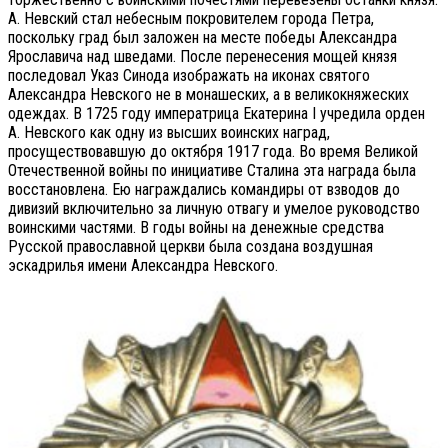
А. Невский стал небесным покровителем города Петра,
поскольку град был заложен на месте победы Александра
Ярославича над шведами. После перенесения мощей князя
последовал Указ Синода изображать на иконах святого
Александра Невского не в монашеских, а в великокняжеских
одеждах. В 1725 году императрица Екатерина I учредила орден
А. Невского как одну из высших воинских наград,
просуществовавшую до октября 1917 года. Во время Великой
Отечественной войны по инициативе Сталина эта награда была
восстановлена. Ею награждались командиры от взводов до
дивизий включительно за личную отвагу и умелое руководство
воинскими частями. В годы войны на денежные средства
Русской православной церкви была создана воздушная
эскадрилья имени Александра Невского.