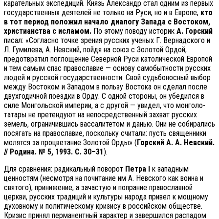
карательных экспедиций. Князь Александр стал одним из первых
государственных деятелей не только на Руси, но и в Европе,
кто
в тот период положил начало диалогу Запада с Востоком,
христианства с исламом.
По этому поводу историк
А. Горский
писал: «Согласно точке зрения русских ученых Г. Вернадского и
Л. Гумилева, А. Невский, пойдя на союз с Золотой Ордой,
предотвратил поглощение Северной Руси католической Европой
и тем самым спас православие — основу самобытности русских
людей и русской государственности. Свой судьбоносный выбор
между Востоком и Западом в пользу Востока он сделал после
двухгодичной поездки в Орду. С одной стороны, он убедился в
силе Монгольской империи, а с другой — увидел, что монголо-
татары не претендуют на непосредственный захват русских
земель, ограничившись вассалитетом и данью. Они не собирались
посягать на православие, поскольку считали: пусть священники
молятся за процветание Золотой Орды» (
Горский А. А. Невский.
// Родина. № 5, 1993. С. 30–31
).
Для сравнения: радикальный поворот
Петра I
к западным
ценностям (несмотря на почитание им А. Невского как воина и
святого), принижение, а зачастую и попрание православной
церкви, русских традиций и культуры народа привел к мощному
духовному и политическому кризису в российском обществе.
Кризис принял перманентный характер и завершился распадом