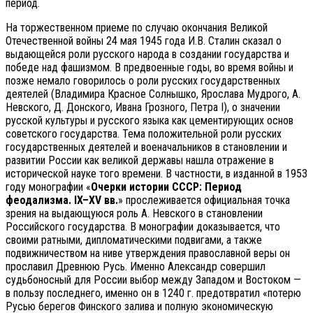
период.
На торжественном приеме по случаю окончания Великой
Отечественной войны 24 мая 1945 года И.В. Сталин сказал о
выдающейся роли русского народа в создании государства и
победе над фашизмом. В предвоенные годы, во время войны и
позже немало говорилось о роли русских государственных
деятелей (Владимира Красное Солнышко, Ярослава Мудрого, А.
Невского, Д. Донского, Ивана Грозного, Петра I), о значении
русской культуры и русского языка как цементирующих основ
советского государства. Тема положительной роли русских
государственных деятелей и военачальников в становлении и
развитии России как великой державы нашла отражение в
исторической науке того времени. В частности, в изданной в 1953
году монографии «
Очерки истории СССР: Период
феодализма. IX–XV вв.
» прослеживается официальная точка
зрения на выдающуюся роль А. Невского в становлении
Российского государства. В монографии доказывается, что
своими ратными, дипломатическими подвигами, а также
подвижничеством на ниве утверждения православной веры он
прославил Древнюю Русь. Именно Александр совершил
судьбоносный для России выбор между Западом и Востоком —
в пользу последнего, именно он в 1240 г. предотвратил «потерю
Русью берегов Финского залива и полную экономическую