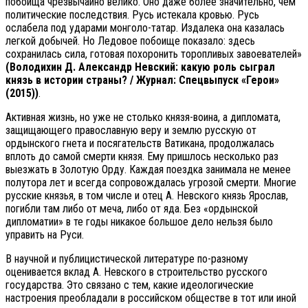
побоища чрезвычайно велико. Оно даже более значительно, чем
политические последствия. Русь истекала кровью. Русь
ослабела под ударами монголо-татар. Издалека она казалась
легкой добычей. Но Ледовое побоище показало: здесь
сохранилась сила, готовая похоронить торопливых завоевателей»
(Володихин Д. Александр Невский: какую роль сыграл
князь в истории страны? / Журнал: Спецвыпуск «Герои»
(2015))
.
Активная жизнь, но уже не столько князя-воина, а дипломата,
защищающего православную веру и землю русскую от
ордынского гнета и посягательств Ватикана, продолжалась
вплоть до самой смерти князя. Ему пришлось несколько раз
выезжать в Золотую Орду. Каждая поездка занимала не менее
полутора лет и всегда сопровождалась угрозой смерти. Многие
русские князья, в том числе и отец А. Невского князь Ярослав,
погибли там либо от меча, либо от яда. Без «ордынской
дипломатии» в те годы никакое большое дело нельзя было
управить на Руси.
В научной и публицистической литературе по-разному
оценивается вклад А. Невского в строительство русского
государства. Это связано с тем, какие идеологические
настроения преобладали в российском обществе в тот или иной