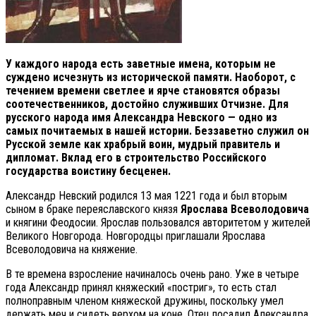
У каждого народа есть заветные имена, которым не
суждено исчезнуть из исторической памяти. Наоборот, с
течением времени светлее и ярче становятся образы
соотечественников, достойно служивших Отчизне. Для
русского народа имя Александра Невского — одно из
самых почитаемых в нашей истории. Беззаветно служил он
Русской земле как храбрый воин, мудрый правитель и
дипломат. Вклад его в строительство Российского
государства воистину бесценен.
Александр Невский родился 13 мая 1221 года и был вторым
сыном в браке переяславского князя
Ярослава Всеволодовича
и княгини Феодосии. Ярослав пользовался авторитетом у жителей
Великого Новгорода. Новгородцы приглашали Ярослава
Всеволодовича на княжение.
В те времена взросление начиналось очень рано. Уже в четыре
года Александр принял княжеский «постриг», то есть стал
полноправным членом княжеской дружины, поскольку умел
держать меч и сидеть верхом на коне. Отец посадил Александра