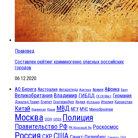
Правовед
Составлен рейтинг криминогенно опасных российских
городов
06.12.2020
АО Берега
Африка
Австралия
Антарктида
Армия
Баку
Арктика
Великобритания
Владимир
ГИБДД
Германия
ГК СК Мост
Египет
Казахстан
Италия
Дональд Трамп
Екатеринбург
Индия
Испания
МВД
Китай
МЧС
МГУ
Минобрнауки
Криминал
Крым
Москва
Полиция
ООН
ОПЕК
Правительство РФ
Роскосмос
РК Красный Яр
Россия
США
СКР
Санкт-Петербург
Смерть
Суд