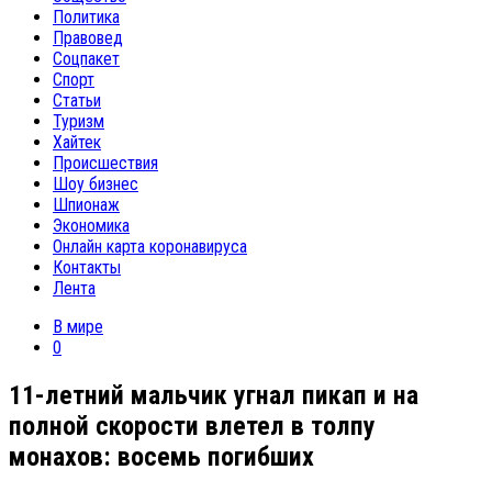
Политика
Правовед
Соцпакет
Спорт
Статьи
Туризм
Хайтек
Происшествия
Шоу бизнес
Шпионаж
Экономика
Онлайн карта коронавируса
Контакты
Лента
В мире
0
11-летний мальчик угнал пикап и на
полной скорости влетел в толпу
монахов: восемь погибших