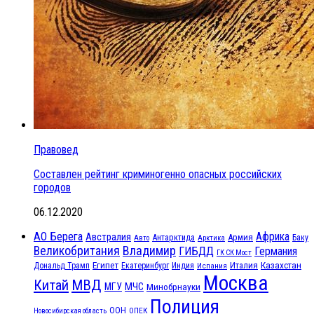
Правовед
Составлен рейтинг криминогенно опасных российских
городов
06.12.2020
АО Берега
Африка
Австралия
Антарктида
Армия
Баку
Авто
Арктика
Великобритания
Владимир
ГИБДД
Германия
ГК СК Мост
Египет
Казахстан
Италия
Дональд Трамп
Екатеринбург
Индия
Испания
Москва
МВД
Китай
МЧС
МГУ
Минобрнауки
Полиция
ООН
ОПЕК
Новосибирская область