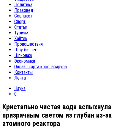
Политика
Правовед
Соцпакет
Спорт
Статьи
Туризм
Хайтек
Происшествия
Шоу бизнес
Шпионаж
Экономика
Онлайн карта коронавируса
Контакты
Лента
Наука
0
Кристально чистая вода вспыхнула
призрачным светом из глубин из-за
атомного реактора