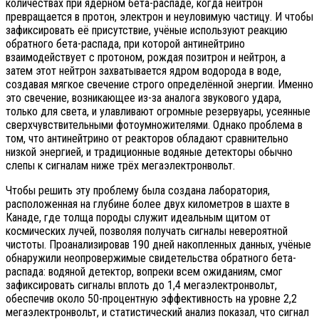
количествах при ядерном бета-распаде, когда нейтрон
превращается в протон, электрон и неуловимую частицу. И чтобы
зафиксировать её присутствие, учёные используют реакцию
обратного бета-распада, при которой антинейтрино
взаимодействует с протоном, рождая позитрон и нейтрон, а
затем этот нейтрон захватывается ядром водорода в воде,
создавая мягкое свечение строго определённой энергии. Именно
это свечение, возникающее из-за аналога звукового удара,
только для света, и улавливают огромные резервуары, усеянные
сверхчувствительными фотоумножителями. Однако проблема в
том, что антинейтрино от реакторов обладают сравнительно
низкой энергией, и традиционные водяные детекторы обычно
слепы к сигналам ниже трёх мегаэлектронвольт.
Чтобы решить эту проблему была создана лаборатория,
расположенная на глубине более двух километров в шахте в
Канаде, где толща породы служит идеальным щитом от
космических лучей, позволяя получать сигналы невероятной
чистоты. Проанализировав 190 дней накопленных данных, учёные
обнаружили неопровержимые свидетельства обратного бета-
распада: водяной детектор, вопреки всем ожиданиям, смог
зафиксировать сигналы вплоть до 1,4 мегаэлектронвольт,
обеспечив около 50-процентную эффективность на уровне 2,2
мегаэлектронвольт, и статистический анализ показал, что сигнал