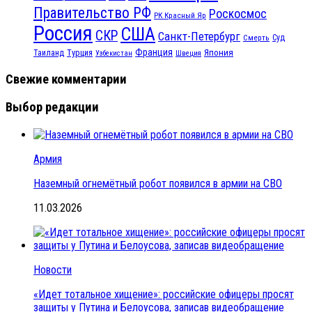
Правительство РФ
Роскосмос
РК Красный Яр
Россия
США
СКР
Санкт-Петербург
Смерть
Суд
Франция
Турция
Япония
Таиланд
Узбекистан
Швеция
Свежие комментарии
Выбор редакции
Армия
Наземный огнемётный робот появился в армии на СВО
11.03.2026
Новости
«Идет тотальное хищение»: российские офицеры просят
защиты у Путина и Белоусова, записав видеобращение