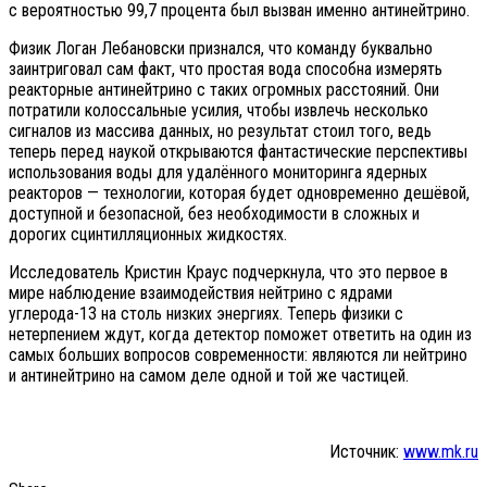
с вероятностью 99,7 процента был вызван именно антинейтрино.
Физик Логан Лебановски признался, что команду буквально
заинтриговал сам факт, что простая вода способна измерять
реакторные антинейтрино с таких огромных расстояний. Они
потратили колоссальные усилия, чтобы извлечь несколько
сигналов из массива данных, но результат стоил того, ведь
теперь перед наукой открываются фантастические перспективы
использования воды для удалённого мониторинга ядерных
реакторов — технологии, которая будет одновременно дешёвой,
доступной и безопасной, без необходимости в сложных и
дорогих сцинтилляционных жидкостях.
Исследователь Кристин Краус подчеркнула, что это первое в
мире наблюдение взаимодействия нейтрино с ядрами
углерода-13 на столь низких энергиях. Теперь физики с
нетерпением ждут, когда детектор поможет ответить на один из
самых больших вопросов современности: являются ли нейтрино
и антинейтрино на самом деле одной и той же частицей.
Источник:
www.mk.ru