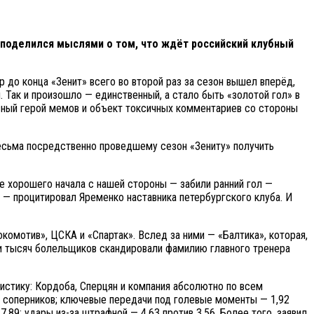
поделился мыслями о том, что ждёт российский клубный
р до конца «Зенит» всего во второй раз за сезон вышел вперёд,
. Так и произошло — единственный, а стало быть «золотой гол» в
авный герой мемов и объект токсичных комментариев со стороны
весьма посредственно проведшему сезон «Зениту» получить
ле хорошего начала с нашей стороны — забили ранний гол —
, — процитировал Яременко наставника петербургского клуба. И
комотив», ЦСКА и «Спартак». Вслед за ними — «Балтика», которая,
ки тысяч болельщиков скандировали фамилию главного тренера
истику: Кордоба, Сперцян и компания абсолютно по всем
у соперников; ключевые передачи под голевые моменты — 1,92
7,89; удары из-за штрафной — 4,63 против 3,56. Более того, заявил