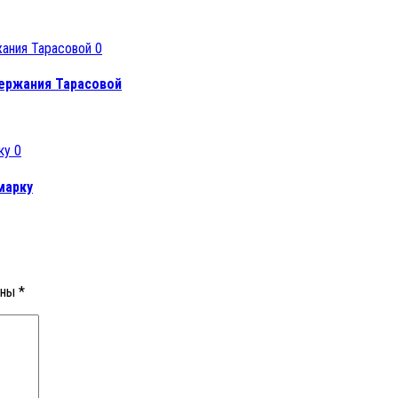
0
держания Тарасовой
0
марку
ены
*