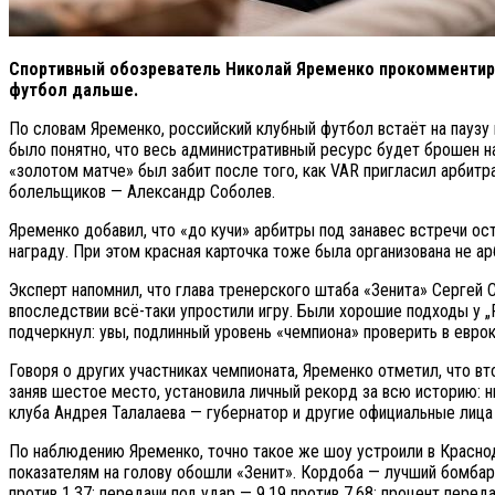
Спортивный обозреватель Николай Яременко прокомментиро
футбол дальше.
По словам Яременко, российский клубный футбол встаёт на паузу 
было понятно, что весь административный ресурс будет брошен на
«золотом матче» был забит после того, как VAR пригласил арбит
болельщиков — Александр Соболев.
Яременко добавил, что «до кучи» арбитры под занавес встречи о
награду. При этом красная карточка тоже была организована не 
Эксперт напомнил, что глава тренерского штаба «Зенита» Сергей 
впоследствии всё-таки упростили игру. Были хорошие подходы у „
подчеркнул: увы, подлинный уровень «чемпиона» проверить в евро
Говоря о других участниках чемпионата, Яременко отметил, что в
заняв шестое место, установила личный рекорд за всю историю: 
клуба Андрея Талалаева — губернатор и другие официальные лица с
По наблюдению Яременко, точно такое же шоу устроили в Краснод
показателям на голову обошли «Зенит». Кордоба — лучший бомбар
против 1,37; передачи под удар — 9,19 против 7,68; процент перед