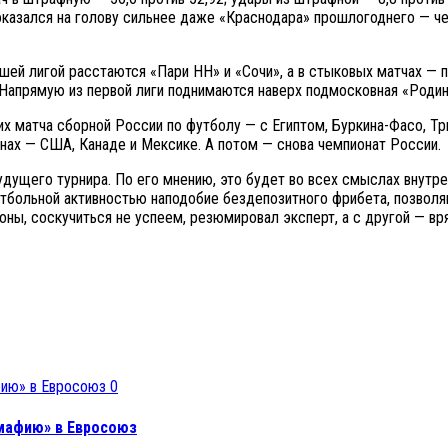
казался на голову сильнее даже «Краснодара» прошлогоднего — чем
шей лигой расстаются «Пари НН» и «Сочи», а в стыковых матчах — 
 Напрямую из первой лиги поднимаются наверх подмосковная «Родин
х матча сборной России по футболу — с Египтом, Буркина-Фасо, Тр
анах — США, Канаде и Мексике. А потом — снова чемпионат России.
дущего турнира. По его мнению, это будет во всех смыслах внутре
тбольной активностью наподобие бездепозитного фрибета, позволяю
ороны, соскучиться не успеем, резюмировал эксперт, а с другой — в
0
 мафию» в Евросоюз