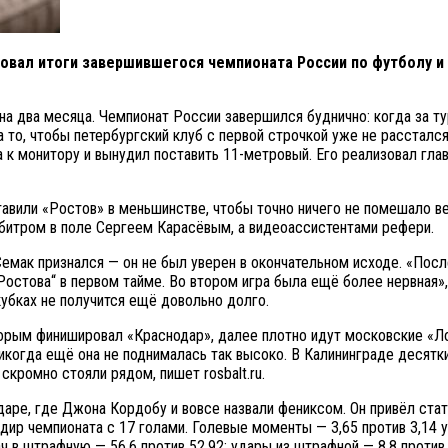
вал итоги завершившегося чемпионата России по футболу и 
на два месяца. Чемпионат России завершился буднично: когда за ту
 то, чтобы петербургский клуб с первой строчкой уже не расстался
ра к монитору и вынудил поставить 11-метровый. Его реализовал гл
ставили «Ростов» в меньшинстве, чтобы точно ничего не помешало 
арбитром в поле Сергеем Карасёвым, а видеоассистентами рефери.
Семак признался — он не был уверен в окончательном исходе. «Пос
Ростова“ в первом тайме. Во втором игра была ещё более нервная»
кубках не получится ещё довольно долго.
торым финишировал «Краснодар», далее плотно идут московские «Ло
никогда ещё она не поднималась так высоко. В Калининграде десят
кромно стояли рядом, пишет rosbalt.ru.
аре, где Джона Кордобу и вовсе назвали фениксом. Он привёл стат
дир чемпионата с 17 голами. Голевые моменты — 3,65 против 3,14 
ач в штрафную — 56,6 против 52,92; удары из штрафной — 8,8 против 