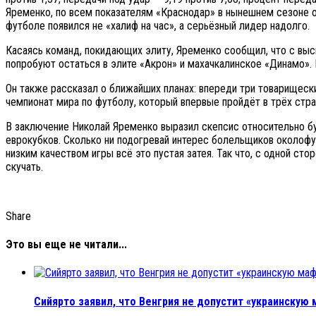
Яременко, по всем показателям «Краснодар» в нынешнем сезоне о
футболе появился не «халиф на час», а серьёзный лидер надолго.
Касаясь команд, покидающих элиту, Яременко сообщил, что с выс
попробуют остаться в элите «Акрон» и махачкалинское «Динамо».
Он также рассказал о ближайших планах: впереди три товарищески
чемпионат мира по футболу, который впервые пройдёт в трёх стр
В заключение Николай Яременко выразил скепсис относительно бу
еврокубков. Сколько ни подогревай интерес болельщиков околофу
низким качеством игры всё это пустая затея. Так что, с одной ст
скучать.
Share
Это вы еще не читали...
Сийярто заявил, что Венгрия не допустит «украинскую