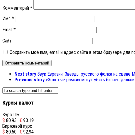
Комментарий
*
Имя
*
Email
*
Сайт
Сохранить моё имя, email и адрес сайта в этом браузере для
Next story
Звук Евразии: Звёзды русского фолка на сцене
Previous story
«Золотые рамки» могут убить бизнес дальни
Курсы валют
Курс ЦБ
$
80.93
€
93.19
Биржевой курс
$
80.50
€
92.94