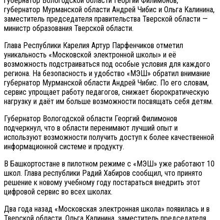
губернатор Вологодской области Георгий Филимонов,
губернатор Мурманской области Андрей Чибис и Ольга Калинина,
заместитель председателя правительства Тверской области —
министр образования Тверской области.
Глава Республики Карелия Артур Парфенчиков отметил
уникальность «Московской электронной школы» и её
возможность подстраиваться под особые условия для каждого
региона. На безопасность и удобство «МЭШ» обратил внимание
губернатор Мурманской области Андрей Чибис. По его словам,
сервис упрощает работу педагогов, снижает бюрократическую
нагрузку и даёт им больше возможности посвящать себя детям.
Губернатор Вологодской области Георгий Филимонов
подчеркнул, что в области перенимают лучший опыт и
используют возможности получить доступ к более качественной
информационной системе и продукту.
В Башкортостане в пилотном режиме с «МЭШ» уже работают 10
школ. Глава республики Радий Хабиров сообщил, что принято
решение к новому учебному году постараться внедрить этот
цифровой сервис во всех школах.
Два года назад «Московская электронная школа» появилась и в
Тверской области. Ольга Калинина, заместитель председателя