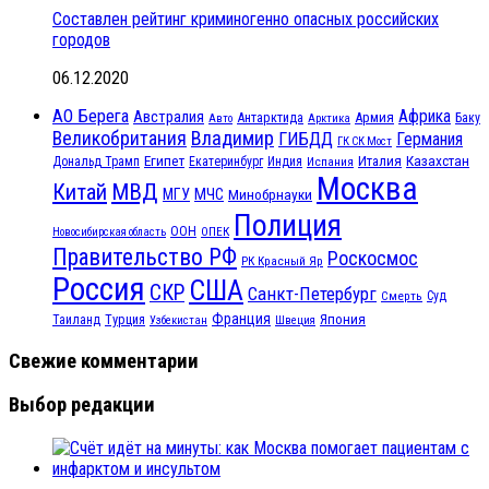
Составлен рейтинг криминогенно опасных российских
городов
06.12.2020
АО Берега
Африка
Австралия
Антарктида
Армия
Баку
Авто
Арктика
Великобритания
Владимир
ГИБДД
Германия
ГК СК Мост
Египет
Казахстан
Италия
Дональд Трамп
Екатеринбург
Индия
Испания
Москва
МВД
Китай
МЧС
МГУ
Минобрнауки
Полиция
ООН
ОПЕК
Новосибирская область
Правительство РФ
Роскосмос
РК Красный Яр
Россия
США
СКР
Санкт-Петербург
Смерть
Суд
Франция
Турция
Япония
Таиланд
Узбекистан
Швеция
Свежие комментарии
Выбор редакции