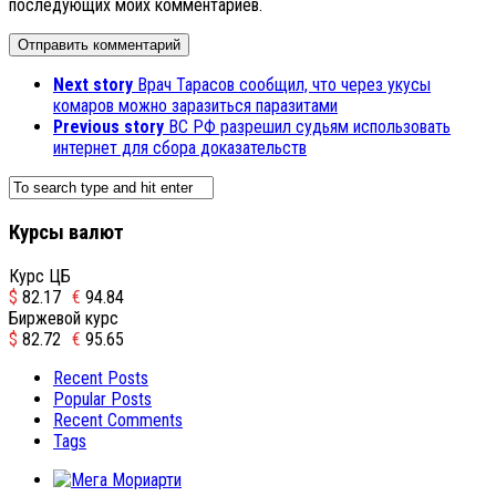
последующих моих комментариев.
Next story
Врач Тарасов сообщил, что через укусы
комаров можно заразиться паразитами
Previous story
ВС РФ разрешил судьям использовать
интернет для сбора доказательств
Курсы валют
Курс ЦБ
$
82.17
€
94.84
Биржевой курс
$
82.72
€
95.65
Recent Posts
Popular Posts
Recent Comments
Tags