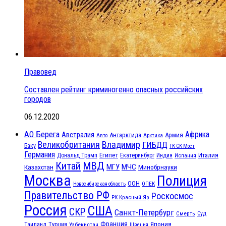
Правовед
Составлен рейтинг криминогенно опасных российских
городов
06.12.2020
АО Берега
Африка
Австралия
Антарктида
Армия
Авто
Арктика
Великобритания
Владимир
ГИБДД
Баку
ГК СК Мост
Германия
Египет
Италия
Дональд Трамп
Екатеринбург
Индия
Испания
МВД
Китай
МГУ
МЧС
Казахстан
Минобрнауки
Москва
Полиция
ООН
ОПЕК
Новосибирская область
Правительство РФ
Роскосмос
РК Красный Яр
Россия
США
СКР
Санкт-Петербург
Смерть
Суд
Франция
Турция
Япония
Таиланд
Узбекистан
Швеция