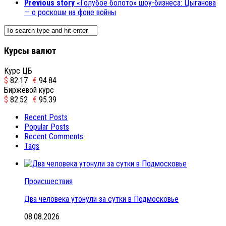
Previous story
«Голубое болото» шоу-бизнеса: Цыганова
— о роскоши на фоне войны
Курсы валют
Курс ЦБ
$
82.17
€
94.84
Биржевой курс
$
82.52
€
95.39
Recent Posts
Popular Posts
Recent Comments
Tags
Происшествия
Два человека утонули за сутки в Подмосковье
08.08.2026