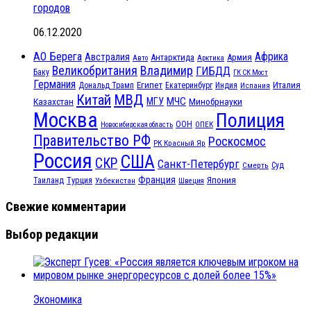
городов
06.12.2020
АО Берега
Африка
Австралия
Антарктида
Армия
Авто
Арктика
Великобритания
Владимир
ГИБДД
Баку
ГК СК Мост
Германия
Египет
Италия
Дональд Трамп
Екатеринбург
Индия
Испания
МВД
Китай
МЧС
Казахстан
МГУ
Минобрнауки
Москва
Полиция
ООН
ОПЕК
Новосибирская область
Правительство РФ
Роскосмос
РК Красный Яр
Россия
США
СКР
Санкт-Петербург
Смерть
Суд
Франция
Турция
Япония
Таиланд
Узбекистан
Швеция
Свежие комментарии
Выбор редакции
Экономика