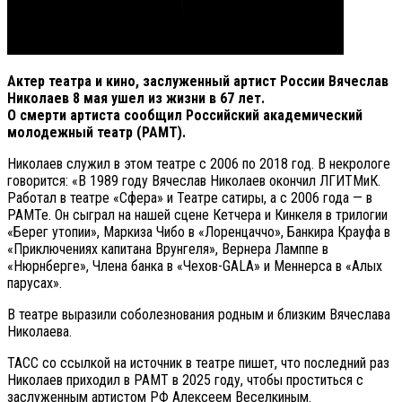
Актер театра и кино, заслуженный артист России Вячеслав
Николаев 8 мая ушел из жизни в 67 лет.
О смерти артиста сообщил Российский академический
молодежный театр (РАМТ).
Николаев служил в этом театре с 2006 по 2018 год. В некрологе
говорится: «В 1989 году Вячеслав Николаев окончил ЛГИТМиК.
Работал в театре «Сфера» и Театре сатиры, а с 2006 года — в
РАМТе. Он сыграл на нашей сцене Кетчера и Кинкеля в трилогии
«Берег утопии», Маркиза Чибо в «Лоренцаччо», Банкира Крауфа в
«Приключениях капитана Врунгеля», Вернера Ламппе в
«Нюрнберге», Члена банка в «Чехов-GALA» и Меннерса в «Алых
парусах».
В театре выразили соболезнования родным и близким Вячеслава
Николаева.
ТАСС со ссылкой на источник в театре пишет, что последний раз
Николаев приходил в РАМТ в 2025 году, чтобы проститься с
заслуженным артистом РФ Алексеем Веселкиным.