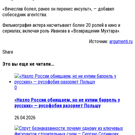
«Вячеслав болел, ранее он перенес инсульт», — добавил
собеседник агентства.
Фильмография актера насчитывает более 20 ролей в кино и
сериалах, включая роль Иванова в «Возвращении Мухтара».
Источник:
argumenti.ru
Share
Это вы еще не читали...
0
«Назло России обнищаем, но не купим баррель у
русских» — русофобия разоряет Польшу
26.04.2026