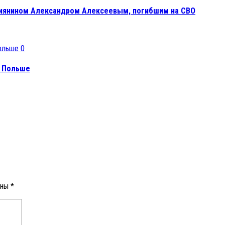
ссиянином Александром Алексеевым, погибшим на СВО
0
в Польше
ены
*