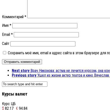
Комментарий
*
Имя
*
Email
*
Сайт
Сохранить моё имя, email и адрес сайта в этом браузере для
Next story
Врач Никонова: астма не лечится курсом, она к
Previous story
Ушел из жизни актер театра и кино Вячеслав
Курсы валют
Курс ЦБ
$
82.17
€
94.84