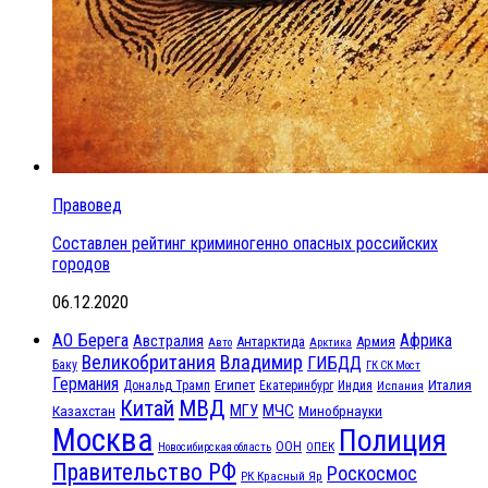
Правовед
Составлен рейтинг криминогенно опасных российских
городов
06.12.2020
АО Берега
Африка
Австралия
Антарктида
Армия
Авто
Арктика
Великобритания
Владимир
ГИБДД
Баку
ГК СК Мост
Германия
Египет
Италия
Дональд Трамп
Екатеринбург
Индия
Испания
МВД
Китай
МГУ
МЧС
Казахстан
Минобрнауки
Москва
Полиция
ООН
ОПЕК
Новосибирская область
Правительство РФ
Роскосмос
РК Красный Яр