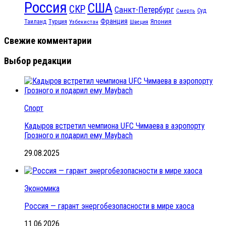
Россия
США
СКР
Санкт-Петербург
Смерть
Суд
Франция
Турция
Япония
Таиланд
Узбекистан
Швеция
Свежие комментарии
Выбор редакции
Спорт
Кадыров встретил чемпиона UFC Чимаева в аэропорту
Грозного и подарил ему Maybach
29.08.2025
Экономика
Россия — гарант энергобезопасности в мире хаоса
11.06.2026