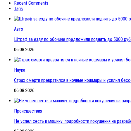
Recent Comments
Tags
Авто
Штраф за езду по обочине предложили поднять до 5000 ру
06.08.2026
Наука
Страх смерти превратился в ночные кошмары и усилил бесс
06.08.2026
Происшествия
Не успел сесть в машину: подробности покушения на разраб