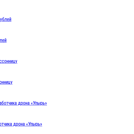
блей
онницу
отчика дрона «Упырь»