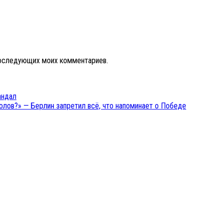
 последующих моих комментариев.
андал
волов?» — Берлин запретил всё, что напоминает о Победе