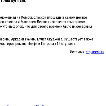
атьяна Аугшкап.
оложенная на Комсомольской площади, в самом центре
го вокзала и Мавзолея Ленина) и является памятником
ежуточных опор, что для своего времени было инженерным
евский, Аркадий Райкин, Булат Окуджава. Существует также
ись герои романа Ильфа и Петрова «12 стульев».
Источник:
argumenti.ru