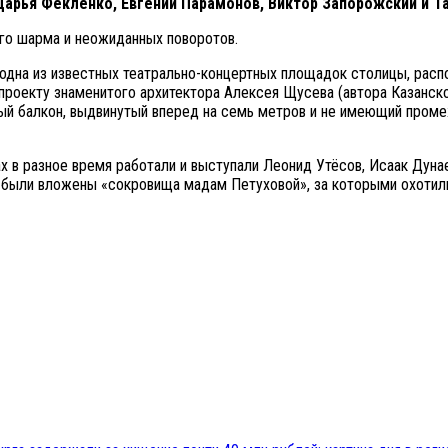
Дарья Фекленко, Евгений Парамонов, Виктор Запорожский и Т
ого шарма и неожиданных поворотов.
дна из известных театрально-концертных площадок столицы, расп
 проекту знаменитого архитектора Алексея Щусева (автора Казанско
ный балкон, выдвинутый вперед на семь метров и не имеющий пром
 в разное время работали и выступали Леонид Утёсов, Исаак Дуна
а были вложены «сокровища мадам Петуховой», за которыми охотил