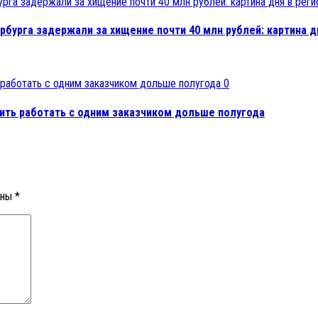
рбурга задержали за хищение почти 40 млн рублей: картина д
0
ить работать с одним заказчиком дольше полугода
ены
*