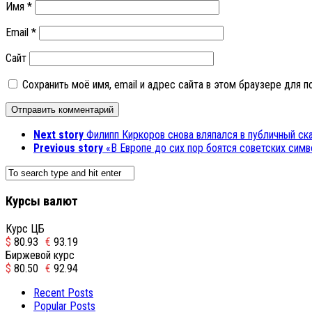
Имя
*
Email
*
Сайт
Сохранить моё имя, email и адрес сайта в этом браузере для
Next story
Филипп Киркоров снова вляпался в публичный ск
Previous story
«В Европе до сих пор боятся советских сим
Курсы валют
Курс ЦБ
$
80.93
€
93.19
Биржевой курс
$
80.50
€
92.94
Recent Posts
Popular Posts