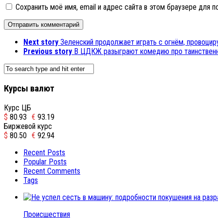
Сохранить моё имя, email и адрес сайта в этом браузере для
Next story
Зеленский продолжает играть с огнём, провоци
Previous story
В ЦДКЖ разыграют комедию про таинственн
Курсы валют
Курс ЦБ
$
80.93
€
93.19
Биржевой курс
$
80.50
€
92.94
Recent Posts
Popular Posts
Recent Comments
Tags
Происшествия