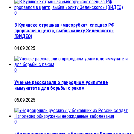
0
В Купянске страшная «мясорубка»: спецназ РФ
прорвался в центр, выбив «элиту Зеленского»
(ВИДЕО)
04.09.2025
0
Ученые рассказали о природном усилителе
иммунитета для борьбы с раком
05.09.2025
0
«Недооценили русских»: у бежавших из России солдат