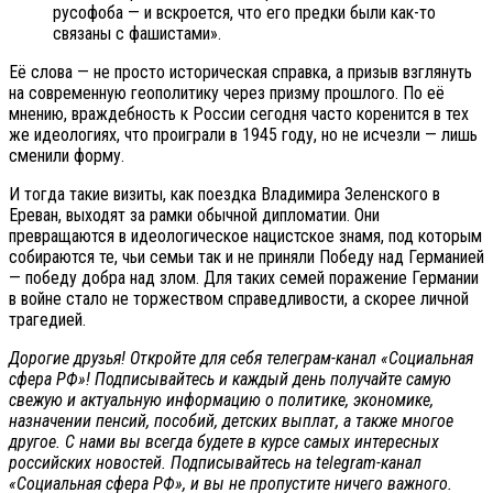
русофоба — и вскроется, что его предки были как-то
связаны с фашистами».
Её слова — не просто историческая справка, а призыв взглянуть
на современную геополитику через призму прошлого. По её
мнению, враждебность к России сегодня часто коренится в тех
же идеологиях, что проиграли в 1945 году, но не исчезли — лишь
сменили форму.
И тогда такие визиты, как поездка Владимира Зеленского в
Ереван, выходят за рамки обычной дипломатии. Они
превращаются в идеологическое нацистское знамя, под которым
собираются те, чьи семьи так и не приняли Победу над Германией
— победу добра над злом. Для таких семей поражение Германии
в войне стало не торжеством справедливости, а скорее личной
трагедией.
Дорогие друзья! Откройте для себя телеграм-канал «Социальная
сфера РФ»! Подписывайтесь и каждый день получайте самую
свежую и актуальную информацию о политике, экономике,
назначении пенсий, пособий, детских выплат, а также многое
другое. С нами вы всегда будете в курсе самых интересных
российских новостей. Подписывайтесь на telegram-канал
«Социальная сфера РФ», и вы не пропустите ничего важного.