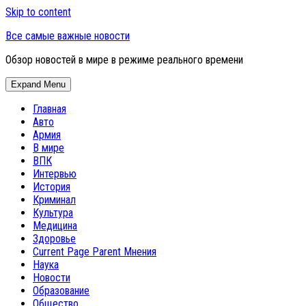
Skip to content
Все самые важные новости
Обзор новостей в мире в режиме реального времени
Expand Menu
Главная
Авто
Армия
В мире
ВПК
Интервью
История
Криминал
Культура
Медицина
Здоровье
Current Page Parent
Мнения
Наука
Новости
Образование
Общество