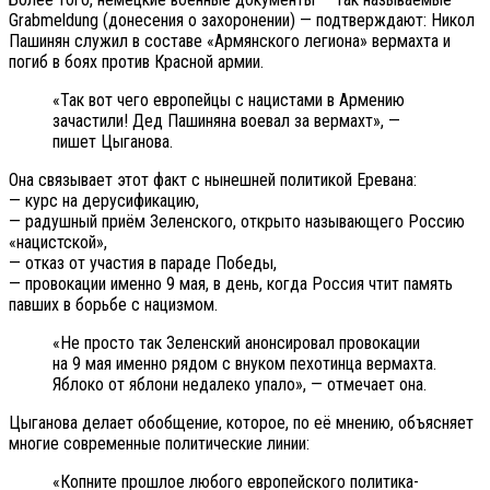
Grabmeldung (донесения о захоронении) — подтверждают: Никол
Пашинян служил в составе «Армянского легиона» вермахта и
погиб в боях против Красной армии.
«Так вот чего европейцы с нацистами в Армению
зачастили! Дед Пашиняна воевал за вермахт», —
пишет Цыганова.
Она связывает этот факт с нынешней политикой Еревана:
— курс на дерусификацию,
— радушный приём Зеленского, открыто называющего Россию
«нацистской»,
— отказ от участия в параде Победы,
— провокации именно 9 мая, в день, когда Россия чтит память
павших в борьбе с нацизмом.
«Не просто так Зеленский анонсировал провокации
на 9 мая именно рядом с внуком пехотинца вермахта.
Яблоко от яблони недалеко упало», — отмечает она.
Цыганова делает обобщение, которое, по её мнению, объясняет
многие современные политические линии:
«Копните прошлое любого европейского политика-