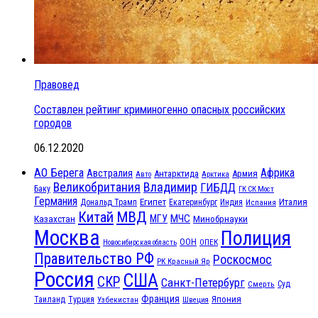
Правовед
Составлен рейтинг криминогенно опасных российских
городов
06.12.2020
АО Берега
Африка
Австралия
Антарктида
Армия
Авто
Арктика
Великобритания
Владимир
ГИБДД
Баку
ГК СК Мост
Германия
Египет
Италия
Дональд Трамп
Екатеринбург
Индия
Испания
МВД
Китай
МЧС
Казахстан
МГУ
Минобрнауки
Москва
Полиция
ООН
ОПЕК
Новосибирская область
Правительство РФ
Роскосмос
РК Красный Яр
Россия
США
СКР
Санкт-Петербург
Смерть
Суд
Франция
Турция
Япония
Таиланд
Узбекистан
Швеция