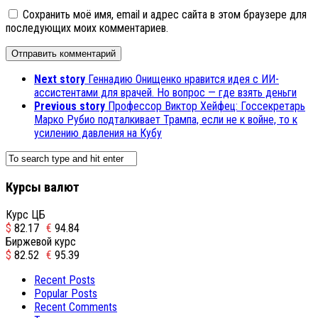
Сохранить моё имя, email и адрес сайта в этом браузере для
последующих моих комментариев.
Next story
Геннадию Онищенко нравится идея с ИИ-
ассистентами для врачей. Но вопрос — где взять деньги
Previous story
Профессор Виктор Хейфец: Госсекретарь
Марко Рубио подталкивает Трампа, если не к войне, то к
усилению давления на Кубу
Курсы валют
Курс ЦБ
$
82.17
€
94.84
Биржевой курс
$
82.52
€
95.39
Recent Posts
Popular Posts
Recent Comments