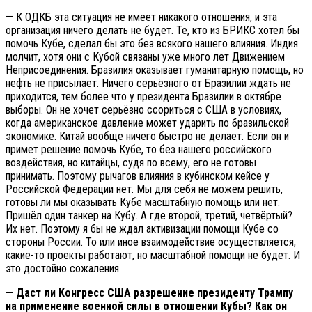
— К ОДКБ эта ситуация не имеет никакого отношения, и эта
организация ничего делать не будет. Те, кто из БРИКС хотел бы
помочь Кубе, сделал бы это без всякого нашего влияния. Индия
молчит, хотя они с Кубой связаны уже много лет Движением
Неприсоединения. Бразилия оказывает гуманитарную помощь, но
нефть не присылает. Ничего серьёзного от Бразилии ждать не
приходится, тем более что у президента Бразилии в октябре
выборы. Он не хочет серьёзно ссориться с США в условиях,
когда американское давление может ударить по бразильской
экономике. Китай вообще ничего быстро не делает. Если он и
примет решение помочь Кубе, то без нашего российского
воздействия, но китайцы, судя по всему, его не готовы
принимать. Поэтому рычагов влияния в кубинском кейсе у
Российской Федерации нет. Мы для себя не можем решить,
готовы ли мы оказывать Кубе масштабную помощь или нет.
Пришёл один танкер на Кубу. А где второй, третий, четвёртый?
Их нет. Поэтому я бы не ждал активизации помощи Кубе со
стороны России. То или иное взаимодействие осуществляется,
какие-то проекты работают, но масштабной помощи не будет. И
это достойно сожаления.
— Даст ли Конгресс США разрешение президенту Трампу
на применение военной силы в отношении Кубы? Как он