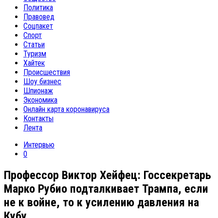
Политика
Правовед
Соцпакет
Спорт
Статьи
Туризм
Хайтек
Происшествия
Шоу бизнес
Шпионаж
Экономика
Онлайн карта коронавируса
Контакты
Лента
Интервью
0
Профессор Виктор Хейфец: Госсекретарь
Марко Рубио подталкивает Трампа, если
не к войне, то к усилению давления на
Кубу