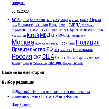
городов
06.12.2020
АО Берега
Африка
Австралия
Антарктида
Армия
Авто
Арктика
Великобритания
Владимир
ГИБДД
Баку
ГК СК Мост
Германия
Египет
Италия
Дональд Трамп
Екатеринбург
Индия
Испания
МВД
Китай
МЧС
Казахстан
МГУ
Минобрнауки
Москва
Полиция
ООН
ОПЕК
Новосибирская область
Правительство РФ
Роскосмос
РК Красный Яр
Россия
США
СКР
Санкт-Петербург
Смерть
Суд
Франция
Турция
Япония
Таиланд
Узбекистан
Швеция
Свежие комментарии
Выбор редакции
Шоу бизнес