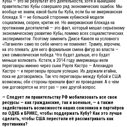
Кубы — это не результат его деятельности, хотя и нынешнее
правительство Кубы совершило ряд экономических ошибок. Мы
вообще не знаем, какой была бы Куба, если бы не американская
блокада. Я — не большой сторонник кубинской модели
социализма, скорее, критик её. Но американская блокада на
протяжении десятилетий — это факт, который мешал серьёзному
экономическому развитию Кубы, помимо всех социалистических
экспериментов. Поэтому заменить Диаса-Канеля на условного
«Паганеля» само по себе ничего не поменяет. Трампу, впрочем,
на это плевать: для него формальная смена фигур во власти —
уже символическая победа. Что будет дальше, его будет
меньше волновать. Кстати, в 2014 году американцы вели
переговоры именно через сына Рауля Кастро — Алехандро
Кастро — и переговоры прошли успешно. Их держали втайне,
пока не договорились. Так что переговоры между Кубой и США
возможны, обе стороны признали факт их проведения. А о чём
они договорятся на этот раз — уже другой вопрос.
— Следует ли правительству РФ мобилизовать все свои
ресурсы — как гражданские, так и военные, — а также
задействовать возможности наших союзников и партнёров
по ОДКБ и БРИКС, чтобы поддержать Кубу? Как это лучше
сделать, чтобы США перестали её рассматривать как
противника?