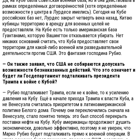
Да, на Кубе была советская военная база, но и она действовала в
рамках определённых договорённостей (хотя определённые
возможности у центра в Лурдесе имелись). Сегодня на Кубе
российских баз нет, Лурдес закрыт четверть века назад, Китаю
кубинцы территорию в аренду для военных целей не
предоставляли. На Кубе есть только американская база
Гуантанамо, которую Вашингтон отказывается убирать. Нет
никаких оснований считать, что Куба предоставляет свои
территории для какой-либо военной или разведывательной
деятельности против США. Это фантазия господина Рубио.
— Он также заявил, что США не собираются допускать
возможности безнаказанных действий. Что это означает и
будет ли Госдепартамент подталкивать президента
Трампа к войне с Кубой?
— Рубио подталкивает Трампа, если не к войне, то к усилению
давления на Кубу. Ещё в начале прихода Трампа к власти Куба, а
не Венесуэла считалась приоритетом в латиноамериканской
политике Белого дома. Почему они переключились сначала на
Венесуэлу, стало понятно теперь: это был способ перекрыть
поставки нефти на Кубу. Кубу американцы продолжают душить
экономически, довольно эффективно, поэтому я не уверен, что
Марко Рубио будет подталкивать прямо к военной операции. В