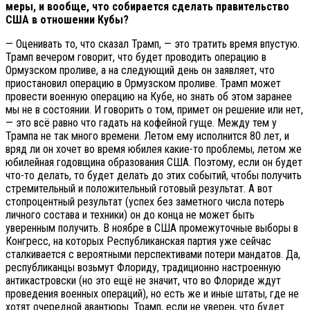
меры, и вообще, что собирается сделать правительство
США в отношении Кубы?
— Оценивать то, что сказал Трамп, — это тратить время впустую.
Трамп вечером говорит, что будет проводить операцию в
Ормузском проливе, а на следующий день он заявляет, что
приостановил операцию в Ормузском проливе. Трамп может
провести военную операцию на Кубе, но знать об этом заранее
мы не в состоянии. И говорить о том, примет он решение или нет,
— это всё равно что гадать на кофейной гуще. Между тем у
Трампа не так много времени. Летом ему исполнится 80 лет, и
вряд ли он хочет во время юбилея какие-то проблемы, летом же
юбилейная годовщина образования США. Поэтому, если он будет
что-то делать, то будет делать до этих событий, чтобы получить
стремительный и положительный готовый результат. А вот
стопроцентный результат (успех без заметного числа потерь
личного состава и техники) он до конца не может быть
уверенным получить. В ноябре в США промежуточные выборы в
Конгресс, на которых Республиканская партия уже сейчас
сталкивается с вероятными перспективами потери мандатов. Да,
республиканцы возьмут Флориду, традиционно настроенную
антикастровски (но это ещё не значит, что во Флориде ждут
проведения военных операций), но есть же и иные штаты, где не
хотят очередной авантюры. Трамп, если не уверен, что будет