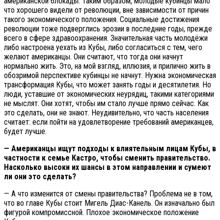
американской блокады. Таким образом, молодые кубинцы мало
что хорошего видели от революции, вне зависимости от причин
такого экономического положения. Социальные достижения
революции тоже подверглись эрозии в последние годы, прежде
всего в сфере здравоохранения. Значительная часть молодёжи
либо настроена уехать из Кубы, либо согласиться с тем, чего
желают американцы. Они считают, что тогда они начнут
нормально жить. Это, на мой взгляд, иллюзия, и прилично жить в
обозримой перспективе кубинцы не начнут. Нужна экономическая
трансформация Кубы, что может занять годы и десятилетия. Но
люди, уставшие от экономических неурядиц, такими категориями
не мыслят. Они хотят, чтобы им стало лучше прямо сейчас. Как
это сделать, они не знают. Неудивительно, что часть населения
считает: если пойти на удовлетворение требований американцев,
будет лучше.
— Американцы ищут подходы к влиятельным лицам Кубы, в
частности к семье Кастро, чтобы сменить правительство.
Насколько высоки их шансы в этом направлении и сумеют
ли они это сделать?
— А что изменится от смены правительства? Проблема не в том,
что во главе Кубы стоит Мигель Диас-Канель. Он изначально был
фигурой компромиссной. Плохое экономическое положение