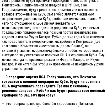
итоге решение будет принимать президент США, советуясь с
Пентагоном, Национальной разведкой и ЦРУ. Они, а не
Госдепартамент, будут решать, есть смысл или нет начинать
военное вторжение на Кубу. Сам Рубио является активным
сторонником давления на Кубу, чтобы там сменилась власть. У
него по отношению к Кубе личная вендетта. Он
латиноамериканец, его родители родились на Кубе, его семья
традиционно придерживалась позиции против правительства
Фиделя, а потом Рауля Кастро. Рубио долгие годы был известен
как представитель американских «ястребов» в Конгрессе (где
возглавлял Комитет по иностранным делам Сената), он —
активный участник американо-кубинского лобби, которое всегда
выступало за ужесточение политики США в отношении Кубы. Ему
лично никогда не нравился режим ни Фиделя Кастро, ни Рауля
Кастро. И он хотел бы, чтобы их преемники не находились у руля
управления страной.
— В середине апреля USA Today заявило, что Пентагон
готовится к военной операции на Кубе. Будут ли военные
США подталкивать президента Трампа к силовому
решению вопроса с Кубой и как будет развиваться военный
сценарий по Вашему прогнозу?
— Этот вопрос правильно было бы адресовать в Пентагон,