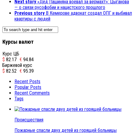
Next story
«Дед Пашиняна воевал за вермахт»: Цыганова
— о связи русофобии и нацистского прошлого
Previous story
В Кемерове адвокат создал ОПГ и выбивал
квартиры с людей
Курсы валют
Курс ЦБ
$
82.17
€
94.84
Биржевой курс
$
82.52
€
95.39
Recent Posts
Popular Posts
Recent Comments
Tags
Происшествия
Пожарные спасли двух детей из горящей больницы