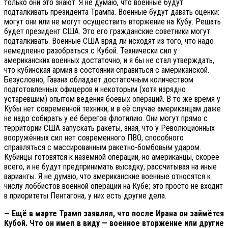
только они это знают. Я не думаю, что военные будут
подталкивать президента Трампа. Военные будут давать оценки:
могут они или не могут осуществить вторжение на Кубу. Решать
будет президент США. Это его гражданские советники могут
подталкивать. Военные США вряд ли исходят из того, что надо
немедленно разобраться с Кубой. Технически сил у
американских военных достаточно, и я бы не стал утверждать,
что кубинская армия в состоянии справиться с американской.
Безусловно, Гавана обладает достаточным количеством
подготовленных офицеров и некоторым (хотя изрядно
устаревшим) опытом ведения боевых операций. В то же время у
Кубы нет современной техники, и в её случае американцам даже
не надо собирать у её берегов флотилию. Они могут прямо с
территории США запускать ракеты, зная, что у Революционных
вооружённых сил нет современного ПВО, способного
справляться с массированным ракетно-бомбовым ударом.
Кубинцы готовятся к наземной операции, но американцы, скорее
всего, и не будут предпринимать высадку, рассчитывая на иные
варианты. Я не думаю, что американские военные относятся к
числу лоббистов военной операции на Кубе; это просто не входит
в приоритеты Пентагона, у них есть другие дела.
— Ещё в марте Трамп заявлял, что после Ирана он займётся
Кубой. Что он имел в виду — военное вторжение или другие