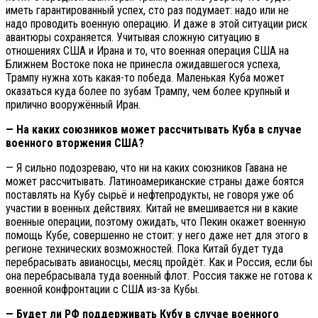
иметь гарантированный успех, сто раз подумает: надо или не
надо проводить военную операцию. И даже в этой ситуации риск
авантюры сохраняется. Учитывая сложную ситуацию в
отношениях США и Ирана и то, что военная операция США на
Ближнем Востоке пока не принесла ожидавшегося успеха,
Трампу нужна хоть какая-то победа. Маленькая Куба может
оказаться куда более по зубам Трампу, чем более крупный и
прилично вооружённый Иран.
— На каких союзников может рассчитывать Куба в случае
военного вторжения США?
— Я сильно подозреваю, что ни на каких союзников Гавана не
может рассчитывать. Латиноамериканские страны даже боятся
поставлять на Кубу сырьё и нефтепродукты, не говоря уже об
участии в военных действиях. Китай не вмешивается ни в какие
военные операции, поэтому ожидать, что Пекин окажет военную
помощь Кубе, совершенно не стоит: у него даже нет для этого в
регионе технических возможностей. Пока Китай будет туда
перебрасывать авианосцы, месяц пройдёт. Как и Россия, если бы
она перебрасывала туда военный флот. Россия также не готова к
военной конфронтации с США из-за Кубы.
— Будет ли РФ поддерживать Кубу в случае военного