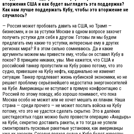
вторжения США и как будет выглядеть эта поддержка?
Как нам лучше поддержать Кубу, чтобы это вторжение не
случилось?
— Россия может пробовать давить на США, но Трамп —
бизнесмен, и он за уступки Москве в одном вопросе захочет
получить уступки для себя в другом. Готовы ли мы будем
предлагать ему какие-то уступки, интересные ему в других
регионах мира? Я в этом сильно сомневаюсь. Да и какие
аргументы можем мы привести ему, чтобы он оставил Кубу в
покое? В принципе никаких, увы. Мне кажется, что США и
российский танкер пропустили на Кубу ровно потому, что это
судно, привезшее на Кубу нефть, кардинально не изменит
ситуации. Танкер продлевает жизнь кубинской экономики, но не
решает проблему серьёзнейшего недостатка энергоносителей
на Кубе. Американцы не вступают в прямую конфронтацию с
Россией по этому поводу, ибо хорошо понимают, что пока
Москва особо не может или не хочет мешать их планам. Наша
страна — среди прочего — не может послать войска на Кубу
потому, что это не удастся сделать скрытно. Это в далёких
шестидесятых годах можно было провести операцию «Анадырь»
на Кубе, секретно доставить ракеты, и то тогда не успели
смонтировать пусковые ракетные установки, как американцы
уже их засекли. Сегодня подход судна к Кубе будет известен