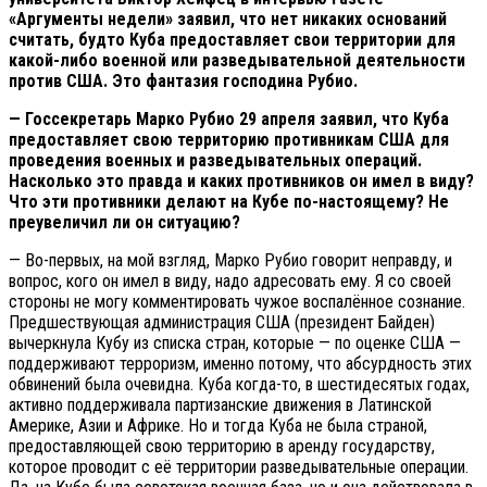
«Аргументы недели» заявил, что нет никаких оснований
считать, будто Куба предоставляет свои территории для
какой-либо военной или разведывательной деятельности
против США. Это фантазия господина Рубио.
— Госсекретарь Марко Рубио 29 апреля заявил, что Куба
предоставляет свою территорию противникам США для
проведения военных и разведывательных операций.
Насколько это правда и каких противников он имел в виду?
Что эти противники делают на Кубе по-настоящему? Не
преувеличил ли он ситуацию?
— Во-первых, на мой взгляд, Марко Рубио говорит неправду, и
вопрос, кого он имел в виду, надо адресовать ему. Я со своей
стороны не могу комментировать чужое воспалённое сознание.
Предшествующая администрация США (президент Байден)
вычеркнула Кубу из списка стран, которые — по оценке США —
поддерживают терроризм, именно потому, что абсурдность этих
обвинений была очевидна. Куба когда-то, в шестидесятых годах,
активно поддерживала партизанские движения в Латинской
Америке, Азии и Африке. Но и тогда Куба не была страной,
предоставляющей свою территорию в аренду государству,
которое проводит с её территории разведывательные операции.