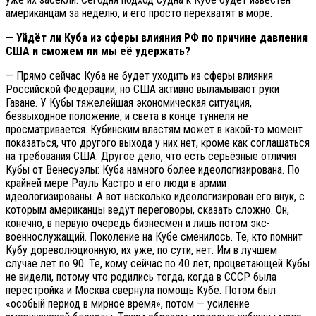
американцам за неделю, и его просто перехватят в море.
— Уйдёт ли Куба из сферы влияния РФ по причине давления
США и сможем ли мы её удержать?
— Прямо сейчас Куба не будет уходить из сферы влияния
Российской Федерации, но США активно выламывают руки
Гаване. У Кубы тяжелейшая экономическая ситуация,
безвыходное положение, и света в конце туннеля не
просматривается. Кубинским властям может в какой-то момент
показаться, что другого выхода у них нет, кроме как соглашаться
на требования США. Другое дело, что есть серьёзные отличия
Кубы от Венесуэлы: Куба намного более идеологизирована. По
крайней мере Рауль Кастро и его люди в армии
идеологизированы. А вот насколько идеологизирован его внук, с
которым американцы ведут переговоры, сказать сложно. Он,
конечно, в первую очередь бизнесмен и лишь потом экс-
военнослужащий. Поколение на Кубе сменилось. Те, кто помнит
Кубу дореволюционную, их уже, по сути, нет. Им в лучшем
случае лет по 90. Те, кому сейчас по 40 лет, процветающей Кубы
не видели, потому что родились тогда, когда в СССР была
перестройка и Москва свернула помощь Кубе. Потом был
«особый период в мирное время», потом — усиление