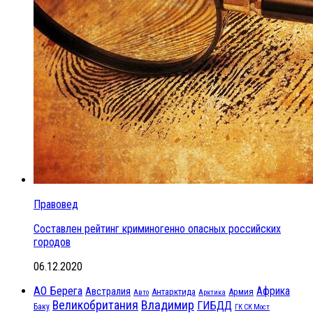
Правовед
Составлен рейтинг криминогенно опасных российских
городов
06.12.2020
АО Берега
Африка
Австралия
Антарктида
Армия
Авто
Арктика
Великобритания
Владимир
ГИБДД
Баку
ГК СК Мост