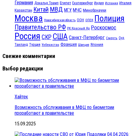
Германия
Египет
Италия
Дональд Трамп
Екатеринбург
Индия
Испания
МВД
Китай
МЧС
Казахстан
МГУ
Минобрнауки
Москва
Полиция
ООН
ОПЕК
Новосибирская область
Правительство РФ
Роскосмос
РК Красный Яр
Россия
США
СКР
Санкт-Петербург
Смерть
Суд
Франция
Турция
Япония
Таиланд
Узбекистан
Швеция
Свежие комментарии
Выбор редакции
Хайтек
Возможность обслуживания в МФЦ по биометрии
проработают в правительстве
15.09.2025