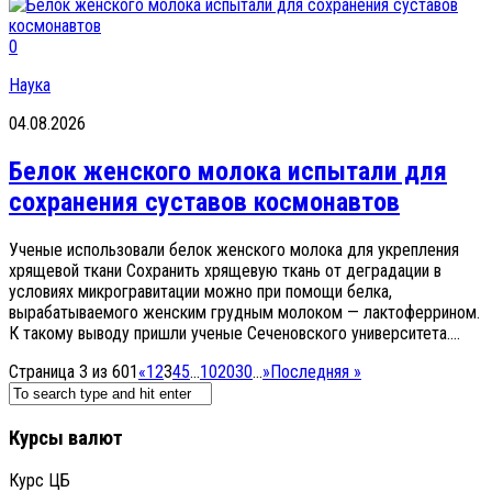
0
Наука
04.08.2026
Белок женского молока испытали для
сохранения суставов космонавтов
Ученые использовали белок женского молока для укрепления
хрящевой ткани Сохранить хрящевую ткань от деградации в
условиях микрогравитации можно при помощи белка,
вырабатываемого женским грудным молоком — лактоферрином.
К такому выводу пришли ученые Сеченовского университета....
Страница 3 из 601
«
1
2
3
4
5
...
10
20
30
...
»
Последняя »
Курсы валют
Курс ЦБ