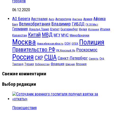
городов
06.12.2020
АО Берега
Африка
Австралия
Антарктида
Армия
Авто
Арктика
Великобритания
Владимир
ГИБДД
Баку
ГК СК Мост
Германия
Египет
Италия
Дональд Трамп
Екатеринбург
Индия
Испания
МВД
Китай
МГУ
МЧС
Казахстан
Минобрнауки
Москва
Полиция
ООН
ОПЕК
Новосибирская область
Правительство РФ
Роскосмос
РК Красный Яр
Россия
США
СКР
Санкт-Петербург
Смерть
Суд
Франция
Турция
Япония
Таиланд
Узбекистан
Швеция
Свежие комментарии
Выбор редакции
Происшествия