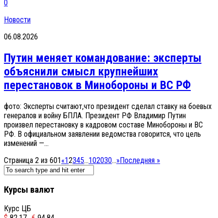
0
Новости
06.08.2026
Путин меняет командование: эксперты
объяснили смысл крупнейших
перестановок в Минобороны и ВС РФ
фото: Эксперты считают,что президент сделал ставку на боевых
генералов и войну БПЛА. Президент РФ Владимир Путин
произвел перестановку в кадровом составе Минобороны и ВС
РФ. В официальном заявлении ведомства говорится, что цель
изменений —...
Страница 2 из 601
«
1
2
3
4
5
...
10
20
30
...
»
Последняя »
Курсы валют
Курс ЦБ
$
82.17
€
94.84