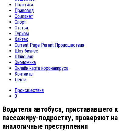
Политика
Правовед
Соцпакет
Спорт
Статьи
Туризм
Хайтек
Current Page Parent
Происшествия
Шоу бизнес
Шпионаж
Экономика
Онлайн карта коронавируса
Контакты
Лента
Происшествия
0
Водителя автобуса, пристававшего к
пассажиру-подростку, проверяют на
аналогичные преступления