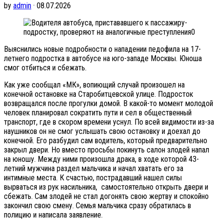
by
admin
· 08.07.2026
Выяснились новые подробности о нападении педофила на 17-
летнего подростка в автобусе на юго-западе Москвы. Юноша
смог отбиться и сбежать.
Как уже сообщал «МК», вопиющий случай произошел на
конечной остановке на Старобитцевской улице. Подросток
возвращался после прогулки домой. В какой-то момент молодой
человек планировал сократить пути и сел в общественный
транспорт, где в скором времени уснул. По всей видимости из-за
наушников он не смог услышать свою остановку и доехал до
конечной. Его разбудил сам водитель, который предварительно
закрыл двери. Но вместо просьбы покинуть салон злодей напал
на юношу. Между ними произошла драка, в ходе которой 43-
летний мужчина раздел мальчика и начал хватать его за
интимные места. К счастью, пострадавший нашел силы
вырваться из рук насильника, самостоятельно открыть двери и
сбежать. Сам злодей не стал догонять свою жертву и спокойно
закончил свою смену. Семья мальчика сразу обратилась в
полицию и написала заявление.