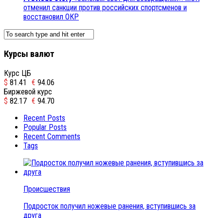
отменил санкции против российских спортсменов и
восстановил ОКР
Курсы валют
Курс ЦБ
$
81.41
€
94.06
Биржевой курс
$
82.17
€
94.70
Recent Posts
Popular Posts
Recent Comments
Tags
Происшествия
Подросток получил ножевые ранения, вступившись за
друга