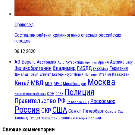
Правовед
Составлен рейтинг криминогенно опасных российских
городов
06.12.2020
АО Берега
Африка
Австралия
Антарктида
Армия
Баку
Авто
Арктика
Великобритания
Владимир
ГИБДД
Германия
ГК СК Мост
Египет
Казахстан
Италия
Дональд Трамп
Екатеринбург
Индия
Испания
Москва
МВД
Китай
МЧС
МГУ
Минобрнауки
Полиция
ООН
ОПЕК
Новосибирская область
Правительство РФ
Роскосмос
РК Красный Яр
Россия
США
СКР
Санкт-Петербург
Смерть
Суд
Франция
Турция
Япония
Таиланд
Узбекистан
Швеция
Свежие комментарии