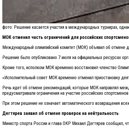
фото: Решение касается участия в международных турнирах, однак
МОК отменил часть ограничений для российских спортсмено
Международный олимпийский комитет (МОК) объявил об отмене де
Решение было опубликовано 7 июля на официальных ресурсах орг
Кроме того, исполком МОК временно восстановил членство Олимпи
«Исполнительный совет МОК временно отменил приостановку деяте
Речь идет об отмене рекомендаций, которые МОК направлял межд
предусматривали ограничения на участие российских спортсменов
При этом решение не означает автоматического возвращения всех
Дегтярев заявил об отмене проверок на нейтральность
Министр спорта России и глава ОКР Михаил Дегтярев сообщил, ч