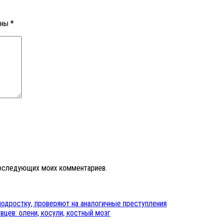
ены
*
 последующих моих комментариев.
подростку, проверяют на аналогичные преступления
цев: олени, косули, костный мозг