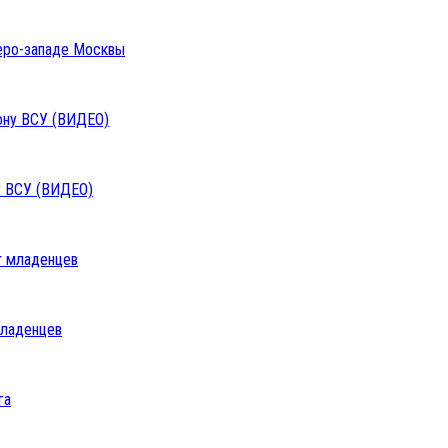
веро-западе Москвы
у ВСУ (ВИДЕО)
младенцев