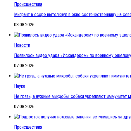
Происшествия
Мигрант в ссоре вытолкнул в окно соотечественницу на се
08.08.2026
Новости
Появилось видео удара «Искандером» по военному эшелон
07.08.2026
Наука
Не грязь, а нужные микробы: собаки укрепляют иммунитет 
07.08.2026
Происшествия