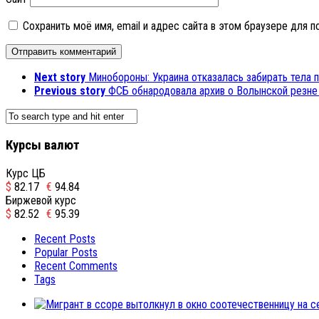
Сохранить моё имя, email и адрес сайта в этом браузере для
Next story
Минобороны: Украина отказалась забирать тела
Previous story
ФСБ обнародовала архив о Волынской резне 
Курсы валют
Курс ЦБ
$
82.17
€
94.84
Биржевой курс
$
82.52
€
95.39
Recent Posts
Popular Posts
Recent Comments
Tags