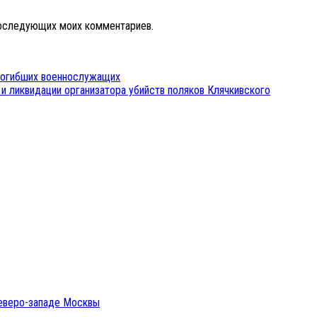
 последующих моих комментариев.
 погибших военнослужащих
и ликвидации организатора убийств поляков Клячкивского