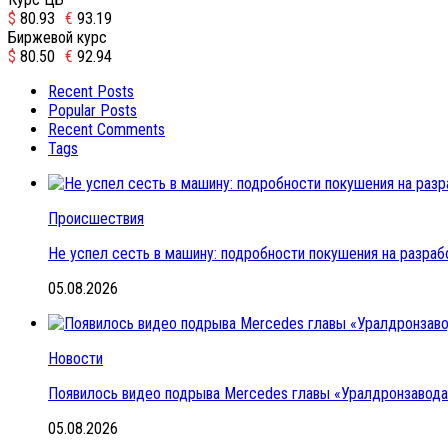
$
80.93
€
93.19
Биржевой курс
$
80.50
€
92.94
Recent Posts
Popular Posts
Recent Comments
Tags
Происшествия
Не успел сесть в машину: подробности покушения на разраб
05.08.2026
Новости
Появилось видео подрыва Mercedes главы «Уралдронзавода»
05.08.2026