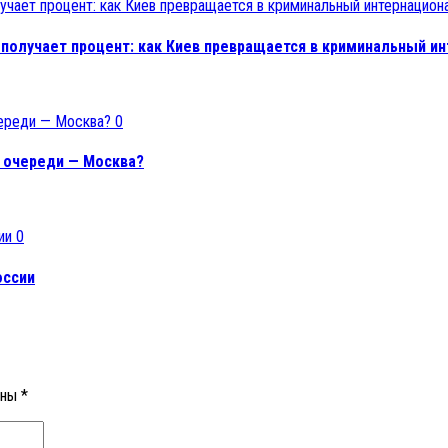
 получает процент: как Киев превращается в криминальный и
0
 очереди — Москва?
0
оссии
ены
*