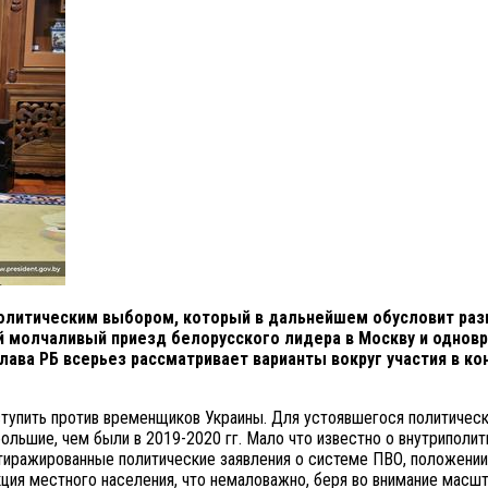
литическим выбором, который в дальнейшем обусловит разви
 молчаливый приезд белорусского лидера в Москву и одновре
ава РБ всерьез рассматривает варианты вокруг участия в кон
ступить против временщиков Украины. Для устоявшегося политичес
льшие, чем были в 2019-2020 гг. Мало что известно о внутриполит
иражированные политические заявления о системе ПВО, положении 
кция местного населения, что немаловажно, беря во внимание масш