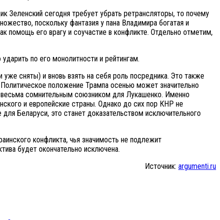
ик Зеленский сегодня требует убрать ретрансляторы, то почему
ножество, поскольку фантазия у пана Владимира богатая и
к помощь его врагу и соучастие в конфликте. Отдельно отметим,
 ударить по его монолитности и рейтингам.
 уже сняты) и вновь взять на себя роль посредника. Это также
и. Политическое положение Трампа осенью может значительно
ся весьма сомнительным союзником для Лукашенко. Именно
нского и европейские страны. Однако до сих пор КНР не
 для Беларуси, это станет доказательством исключительного
раинского конфликта, чья значимость не подлежит
тива будет окончательно исключена.
Источник:
argumenti.ru