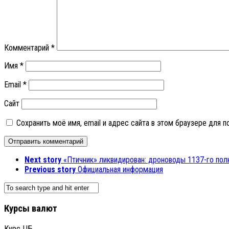
Комментарий
*
Имя
*
Email
*
Сайт
Сохранить моё имя, email и адрес сайта в этом браузере для
Next story
«Птичник» ликвидирован: дроноводы 1137-го по
Previous story
Официальная информация
Курсы валют
Курс ЦБ