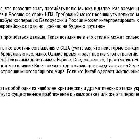
о, что позволит врагу прогибать волю Минска и далее. Раз временщ
ва в Россию со своих НПЗ. Требований может возникнуть великое м
любую кооперацию Белоруссии и России может интерпретировать ка
вропейских стран, но… сейчас не будем о грустном.
т прогибаться дальше. Такая позиция не в его стиле и может сильно
опытке достичь соглашения с США (учитывая, что некоторые санкции
добровольную изоляцию. Однако время играет против этой стратеги
к эффективным действиям в Европе. Следовательно, Трамп являет
тся, что влияние Китая окажет сдерживающее воздействие на Зеле
строении многополярного мира. Если же Китай сделает исключение
ть собой один из наиболее критических и драматических этапов ук
нуто существенное приближение к «заморозке» или же эта перспек