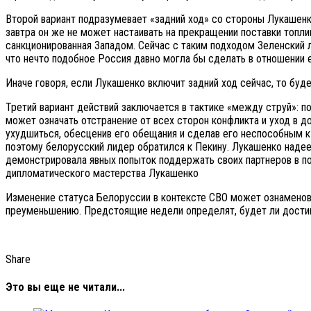
Второй вариант подразумевает «задний ход» со стороны Лукашенк
завтра он же не может настаивать на прекращении поставки топли
санкционированная Западом. Сейчас с таким подходом Зеленский 
что нечто подобное Россия давно могла бы сделать в отношении е
Иначе говоря, если Лукашенко включит задний ход сейчас, то буде
Третий вариант действий заключается в тактике «между струй»: п
может означать отстранение от всех сторон конфликта и уход в 
ухудшиться, обесценив его обещания и сделав его неспособным 
поэтому белорусский лидер обратился к Пекину. Лукашенко надее
демонстрировала явных попыток поддержать своих партнеров в по
дипломатического мастерства Лукашенко
Изменение статуса Белоруссии в контексте СВО может ознаменова
преуменьшению. Предстоящие недели определят, будет ли достиг
Share
Это вы еще не читали...