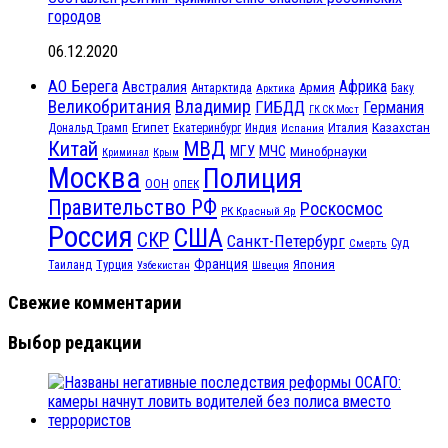
городов
06.12.2020
АО Берега
Африка
Австралия
Антарктида
Армия
Баку
Арктика
Великобритания
Владимир
ГИБДД
Германия
ГК СК Мост
Египет
Казахстан
Италия
Дональд Трамп
Екатеринбург
Индия
Испания
МВД
Китай
МЧС
МГУ
Минобрнауки
Криминал
Крым
Москва
Полиция
ООН
ОПЕК
Правительство РФ
Роскосмос
РК Красный Яр
Россия
США
СКР
Санкт-Петербург
Смерть
Суд
Франция
Турция
Япония
Таиланд
Узбекистан
Швеция
Свежие комментарии
Выбор редакции