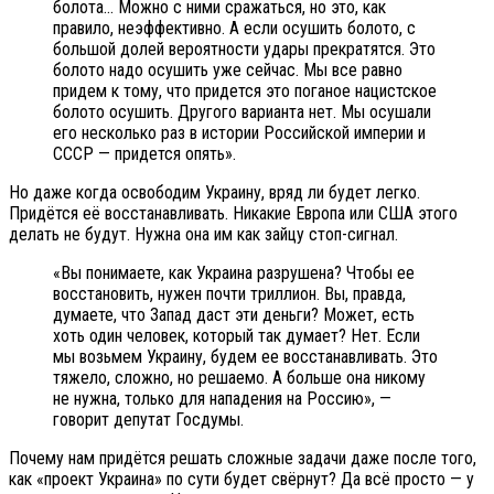
болота… Можно с ними сражаться, но это, как
правило, неэффективно. А если осушить болото, с
большой долей вероятности удары прекратятся. Это
болото надо осушить уже сейчас. Мы все равно
придем к тому, что придется это поганое нацистское
болото осушить. Другого варианта нет. Мы осушали
его несколько раз в истории Российской империи и
СССР — придется опять».
Но даже когда освободим Украину, вряд ли будет легко.
Придётся её восстанавливать. Никакие Европа или США этого
делать не будут. Нужна она им как зайцу стоп-сигнал.
«Вы понимаете, как Украина разрушена? Чтобы ее
восстановить, нужен почти триллион. Вы, правда,
думаете, что Запад даст эти деньги? Может, есть
хоть один человек, который так думает? Нет. Если
мы возьмем Украину, будем ее восстанавливать. Это
тяжело, сложно, но решаемо. А больше она никому
не нужна, только для нападения на Россию», —
говорит депутат Госдумы.
Почему нам придётся решать сложные задачи даже после того,
как «проект Украина» по сути будет свёрнут? Да всё просто — у