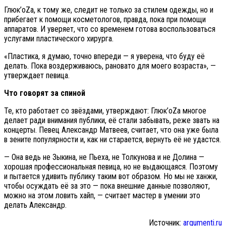
Глюк’oZа, к тому же, следит не только за стилем одежды, но и
прибегает к помощи косметологов, правда, пока при помощи
аппаратов. И уверяет, что со временем готова воспользоваться
услугами пластического хирурга.
«Пластика, я думаю, точно впереди — я уверена, что буду её
делать. Пока воздерживаюсь, рановато для моего возраста», —
утверждает певица.
Что говорят за спиной
Те, кто работает со звёздами, утверждают: Глюк’oZа многое
делает ради внимания публики, её стали забывать, реже звать на
концерты. Певец Александр Матвеев, считает, что она уже была
в зените популярности и, как ни старается, вернуть её не удастся.
— Она ведь не Зыкина, не Пьеха, не Толкунова и не Долина —
хорошая профессиональная певица, но не выдающаяся. Поэтому
и пытается удивить публику таким вот образом. Но мы не ханжи,
чтобы осуждать её за это — пока внешние данные позволяют,
можно на этом ловить хайп, — считает мастер в умении это
делать Александр.
Источник:
argumenti.ru