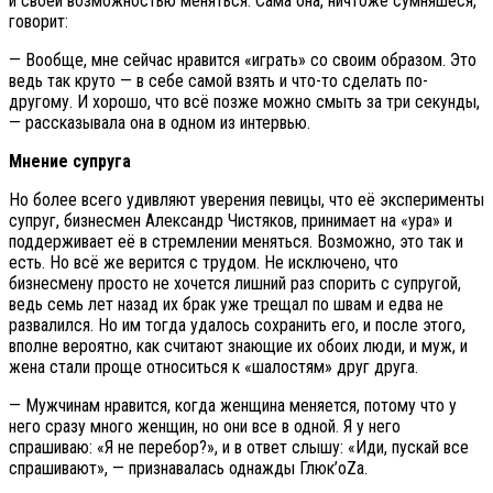
и своей возможностью меняться. Сама она, ничтоже сумняшеся,
говорит:
— Вообще, мне сейчас нравится «играть» со своим образом. Это
ведь так круто — в себе самой взять и что-то сделать по-
другому. И хорошо, что всё позже можно смыть за три секунды,
— рассказывала она в одном из интервью.
Мнение супруга
Но более всего удивляют уверения певицы, что её эксперименты
супруг, бизнесмен Александр Чистяков, принимает на «ура» и
поддерживает её в стремлении меняться. Возможно, это так и
есть. Но всё же верится с трудом. Не исключено, что
бизнесмену просто не хочется лишний раз спорить с супругой,
ведь семь лет назад их брак уже трещал по швам и едва не
развалился. Но им тогда удалось сохранить его, и после этого,
вполне вероятно, как считают знающие их обоих люди, и муж, и
жена стали проще относиться к «шалостям» друг друга.
— Мужчинам нравится, когда женщина меняется, потому что у
него сразу много женщин, но они все в одной. Я у него
спрашиваю: «Я не перебор?», и в ответ слышу: «Иди, пускай все
спрашивают», — признавалась однажды Глюк’oZа.