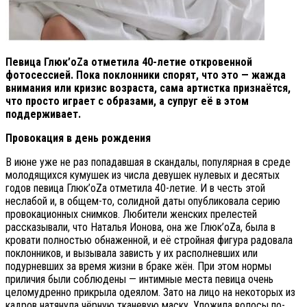
Певица Глюк’oZа отметила 40-летие откровенной
фотосессией. Пока поклонники спорят, что это — жажда
внимания или кризис возраста, сама артистка признаётся,
что просто играет с образами, а супруг её в этом
поддерживает.
Провокация в день рождения
В июне уже не раз попадавшая в скандалы, популярная в среде
молодящихся кумушек из числа девушек нулевых и десятых
годов певица Глюк’oZа отметила 40-летие. И в честь этой
неслабой и, в общем-то, солидной даты опубликовала серию
провокационных снимков. Любители женских прелестей
рассказывали, что Наталья Ионова, она же Глюк’oZа, была в
кровати полностью обнаженной, и её стройная фигура радовала
поклонников, и вызывала зависть у их располневших или
подурневших за время жизни в браке жён. При этом нормы
приличия были соблюдены — интимные места певица очень
целомудренно прикрыла одеялом. Зато на лицо на некоторых из
кадров натянула чёрную тканевую маску. Уложила волосы по-