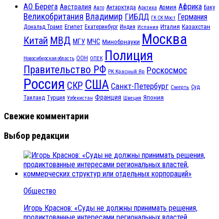
АО Берега
Африка
Австралия
Антарктида
Армия
Баку
Авто
Арктика
Великобритания
Владимир
ГИБДД
Германия
ГК СК Мост
Египет
Казахстан
Италия
Дональд Трамп
Екатеринбург
Индия
Испания
Москва
МВД
Китай
МЧС
МГУ
Минобрнауки
Полиция
ООН
ОПЕК
Новосибирская область
Правительство РФ
Роскосмос
РК Красный Яр
Россия
США
СКР
Санкт-Петербург
Смерть
Суд
Франция
Турция
Япония
Таиланд
Узбекистан
Швеция
Свежие комментарии
Выбор редакции
Общество
Игорь Краснов: «Суды не должны принимать решения,
продиктованные интересами региональных властей,