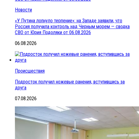
Новости
«У Путина лопнуло терпение»: на Западе заявили, что
Россия получила контроль над Черным морем — сводка
СВО от Юрия Подоляки от 06.08.2026
06.08.2026
Происшествия
Подросток получил ножевые ранения, вступившись за
друга
07.08.2026