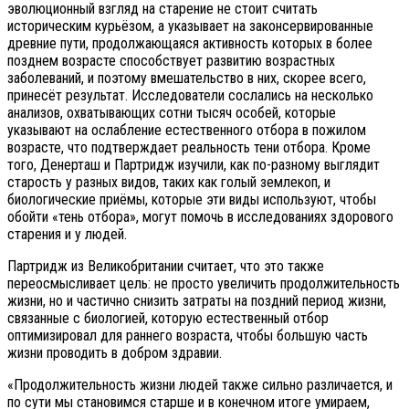
эволюционный взгляд на старение не стоит считать
историческим курьёзом, а указывает на законсервированные
древние пути, продолжающаяся активность которых в более
позднем возрасте способствует развитию возрастных
заболеваний, и поэтому вмешательство в них, скорее всего,
принесёт результат. Исследователи сослались на несколько
анализов, охватывающих сотни тысяч особей, которые
указывают на ослабление естественного отбора в пожилом
возрасте, что подтверждает реальность тени отбора. Кроме
того, Денерташ и Партридж изучили, как по-разному выглядит
старость у разных видов, таких как голый землекоп, и
биологические приёмы, которые эти виды используют, чтобы
обойти «тень отбора», могут помочь в исследованиях здорового
старения и у людей.
Партридж из Великобритании считает, что это также
переосмысливает цель: не просто увеличить продолжительность
жизни, но и частично снизить затраты на поздний период жизни,
связанные с биологией, которую естественный отбор
оптимизировал для раннего возраста, чтобы большую часть
жизни проводить в добром здравии.
«Продолжительность жизни людей также сильно различается, и
по сути мы становимся старше и в конечном итоге умираем,