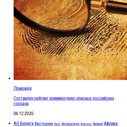
Правовед
Составлен рейтинг криминогенно опасных российских
городов
06.12.2020
АО Берега
Африка
Австралия
Антарктида
Армия
Авто
Арктика