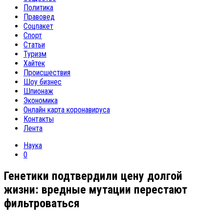
Политика
Правовед
Соцпакет
Спорт
Статьи
Туризм
Хайтек
Происшествия
Шоу бизнес
Шпионаж
Экономика
Онлайн карта коронавируса
Контакты
Лента
Наука
0
Генетики подтвердили цену долгой
жизни: вредные мутации перестают
фильтроваться