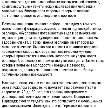
выяснили, что достижения в области сравнительной геномики,
крупномасштабных генетических исследований человека и
многомерных биомаркеров старения теперь позволяют
тщательно проверять эволюционные прогнозы.
Поясним: концепция теневого отбора — это идея о том, что
естественная фильтрация, осуществляемая под воздействием
эволюции, обусловлена потребностью вида в размножении,
однако с приходом следующего поколения то, насколько мы
здоровы или нет, с точки зрения эволюции имеет гораздо
меньшее значение. Именно это и влияет в пожилом возрасте
несколькими способами: вредные генетические мутации,
которые проявляются в пожилом возрасте, не устраняются
эволюцией, поскольку на этом этапе уже есть дети. Также гены,
которые полезны в молодости и вредны в старости,
сохраняются, потому что эволюция всячески способствует
получению ранних преимуществ.
Например, если ген или его вариант увеличивает риск развития
рака в пожилом возрасте, но помогает вам размножаться в
возрасте от 20 до 30 лет, это хороший компромисс с
эволюционной точки зрения, и такова теория. Денерташ и
Партридж смогли увидеть, как это согласуется с имеющимися
доказательствами. Исследователи из Германии поняли, что