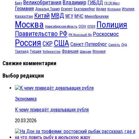
Великобритания
Владимир
ГИБДД
Баку
ГК СК Мост
Германия
Египет
Италия
Дональд Трамп
Екатеринбург
Индия
Испания
МВД
Китай
МЧС
Казахстан
МГУ
Минобрнауки
Москва
Полиция
ООН
ОПЕК
Новосибирская область
Правительство РФ
Роскосмос
РК Красный Яр
Россия
США
СКР
Санкт-Петербург
Смерть
Суд
Франция
Турция
Япония
Таиланд
Узбекистан
Швеция
Свежие комментарии
Выбор редакции
Экономика
К чему приведёт девальвация рубля
20.03.2026