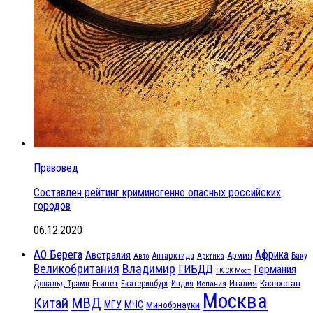
Правовед
Составлен рейтинг криминогенно опасных российских
городов
06.12.2020
АО Берега
Африка
Австралия
Антарктида
Армия
Баку
Авто
Арктика
Великобритания
Владимир
ГИБДД
Германия
ГК СК Мост
Египет
Казахстан
Италия
Дональд Трамп
Екатеринбург
Индия
Испания
Москва
МВД
Китай
МЧС
МГУ
Минобрнауки