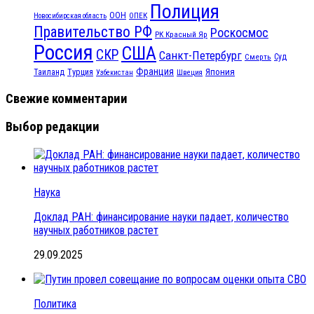
Полиция
ООН
ОПЕК
Новосибирская область
Правительство РФ
Роскосмос
РК Красный Яр
Россия
США
СКР
Санкт-Петербург
Смерть
Суд
Франция
Турция
Япония
Таиланд
Узбекистан
Швеция
Свежие комментарии
Выбор редакции
Наука
Доклад РАН: финансирование науки падает, количество
научных работников растет
29.09.2025
Политика