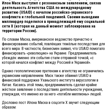
Илон Маск выступил с резонансным заявлением, связав
деятельность Агентства США по международному
развитию (USAID) с началом российско-украинского
конфликта и глобальной пандемией. Своими выводами
миллиардер поделился в принадлежащей ему социальной
сети X (которая на данный момент заблокирована на
территории России).
По словам Маска, американское ведомство причастно к
финансированию событий, повлёкших тяжёлые последствия для
всего мира. В частности, бизнесмен заявил, что USAID помогало
финансировать «революцию» на Украине. Предприниматель
убеждён: именно эти события стали отправной точкой, «с
которой начался конфликт между Россией и Украиной».
Однако геополитические претензии к агентству не ограничились
украинским направлением. Маск также обвинил USAID в
финансовой поддержке Уханьского института вирусологии в
Китае. Касаясь этой темы, предприниматель сделал крайне
жёсткое заявление о последствиях деятельности учреждения,
утверждая, что именно из-за него «погибли миллионы» людей.
Дословно пост Илона Маска в соцсети X звучит следующим
образом: