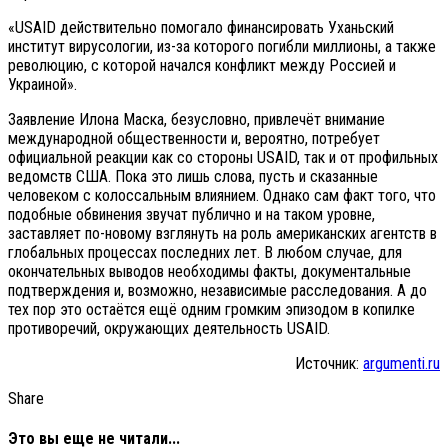
«USAID действительно помогало финансировать Уханьский
институт вирусологии, из-за которого погибли миллионы, а также
революцию, с которой начался конфликт между Россией и
Украиной».
Заявление Илона Маска, безусловно, привлечёт внимание
международной общественности и, вероятно, потребует
официальной реакции как со стороны USAID, так и от профильных
ведомств США. Пока это лишь слова, пусть и сказанные
человеком с колоссальным влиянием. Однако сам факт того, что
подобные обвинения звучат публично и на таком уровне,
заставляет по-новому взглянуть на роль американских агентств в
глобальных процессах последних лет. В любом случае, для
окончательных выводов необходимы факты, документальные
подтверждения и, возможно, независимые расследования. А до
тех пор это остаётся ещё одним громким эпизодом в копилке
противоречий, окружающих деятельность USAID.
Источник:
argumenti.ru
Share
Это вы еще не читали...