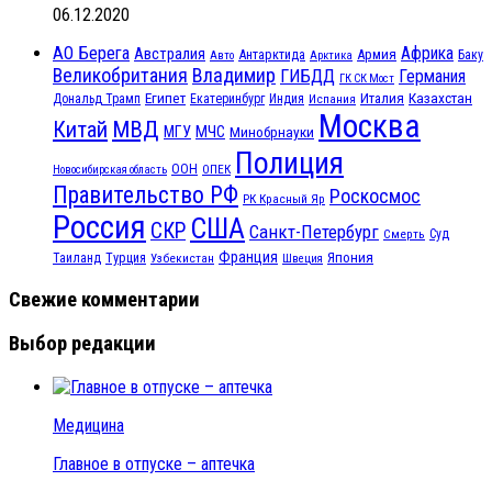
06.12.2020
АО Берега
Африка
Австралия
Антарктида
Армия
Баку
Авто
Арктика
Великобритания
Владимир
ГИБДД
Германия
ГК СК Мост
Египет
Казахстан
Италия
Дональд Трамп
Екатеринбург
Индия
Испания
Москва
МВД
Китай
МЧС
МГУ
Минобрнауки
Полиция
ООН
ОПЕК
Новосибирская область
Правительство РФ
Роскосмос
РК Красный Яр
Россия
США
СКР
Санкт-Петербург
Смерть
Суд
Франция
Турция
Япония
Таиланд
Узбекистан
Швеция
Свежие комментарии
Выбор редакции
Медицина
Главное в отпуске – аптечка