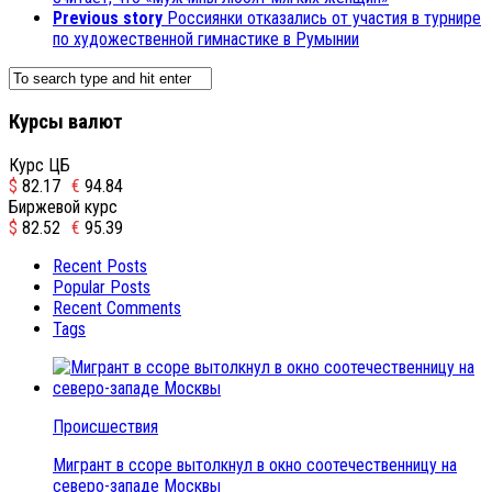
Previous story
Россиянки отказались от участия в турнире
по художественной гимнастике в Румынии
Курсы валют
Курс ЦБ
$
82.17
€
94.84
Биржевой курс
$
82.52
€
95.39
Recent Posts
Popular Posts
Recent Comments
Tags
Происшествия
Мигрант в ссоре вытолкнул в окно соотечественницу на
северо-западе Москвы