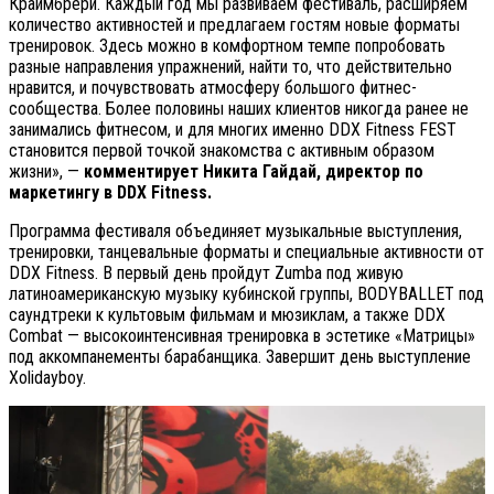
Краймбрери. Каждый год мы развиваем фестиваль, расширяем
количество активностей и предлагаем гостям новые форматы
тренировок. Здесь можно в комфортном темпе попробовать
разные направления упражнений, найти то, что действительно
нравится, и почувствовать атмосферу большого фитнес-
сообщества. Более половины наших клиентов никогда ранее не
занимались фитнесом, и для многих именно DDX Fitness FEST
становится первой точкой знакомства с активным образом
жизни», —
комментирует Никита Гайдай, директор по
маркетингу в DDX Fitness.
Программа фестиваля объединяет музыкальные выступления,
тренировки, танцевальные форматы и специальные активности от
DDX Fitness. В первый день пройдут Zumba под живую
латиноамериканскую музыку кубинской группы, BODYBALLET под
саундтреки к культовым фильмам и мюзиклам, а также DDX
Combat — высокоинтенсивная тренировка в эстетике «Матрицы»
под аккомпанементы барабанщика. Завершит день выступление
Xolidayboy.