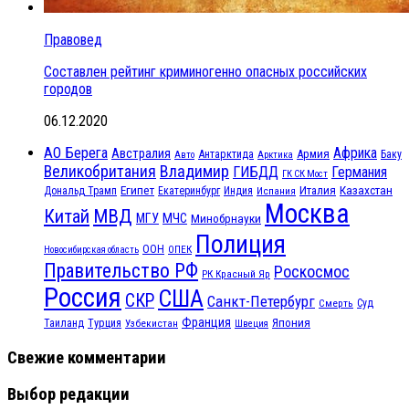
Правовед
Составлен рейтинг криминогенно опасных российских
городов
06.12.2020
АО Берега
Африка
Австралия
Антарктида
Армия
Баку
Авто
Арктика
Великобритания
Владимир
ГИБДД
Германия
ГК СК Мост
Египет
Казахстан
Италия
Дональд Трамп
Екатеринбург
Индия
Испания
Москва
МВД
Китай
МЧС
МГУ
Минобрнауки
Полиция
ООН
ОПЕК
Новосибирская область
Правительство РФ
Роскосмос
РК Красный Яр
Россия
США
СКР
Санкт-Петербург
Смерть
Суд
Франция
Турция
Япония
Таиланд
Узбекистан
Швеция
Свежие комментарии
Выбор редакции