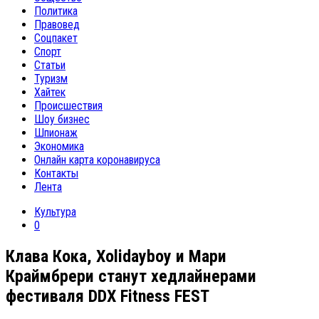
Политика
Правовед
Соцпакет
Спорт
Статьи
Туризм
Хайтек
Происшествия
Шоу бизнес
Шпионаж
Экономика
Онлайн карта коронавируса
Контакты
Лента
Культура
0
Клава Кока, Xolidayboy и Мари
Краймбрери станут хедлайнерами
фестиваля DDX Fitness FEST