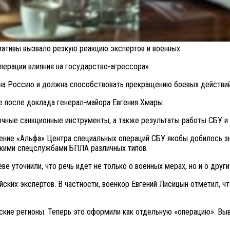
иативы вызвало резкую реакцию экспертов и военных.
перации влияния на государство-агрессора».
я на Россию и должна способствовать прекращению боевых действий
е после доклада генерал-майора Евгения Хмары.
очные санкционные инструменты, а также результаты работы СБУ и 
ение «Альфа» Центра специальных операций СБУ якобы добилось зна
скими спецслужбами БПЛА различных типов.
е уточнили, что речь идет не только о военных мерах, но и о друг
ких экспертов. В частности, военкор Евгений Лисицын отметил, чт
йские регионы. Теперь это оформили как отдельную «операцию». Вы