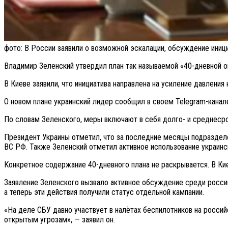
фото: В России заявили о возможной эскалации, обсуждение иниц
Владимир Зеленский утвердил план так называемой «40-дневной о
В Киеве заявили, что инициатива направлена на усиление давлени
О новом плане украинский лидер сообщил в своем Telegram-канал
По словам Зеленского, меры включают в себя долго- и среднеср
Президент Украины отметил, что за последние месяцы подраздел
ВС РФ. Также Зеленский отметил активное использование украин
Конкретное содержание 40-дневного плана не раскрывается. В Киев
Заявление Зеленского вызвало активное обсуждение среди российс
а теперь эти действия получили статус отдельной кампании.
«На деле СБУ давно участвует в налётах беспилотников на росси
открытым угрозам», — заявил он.