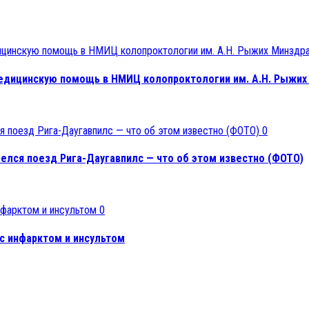
медицинскую помощь в НМИЦ колопроктологии им. А.Н. Рыжих
0
релся поезд Рига-Даугавпилс — что об этом известно (ФОТО)
0
 с инфарктом и инсультом