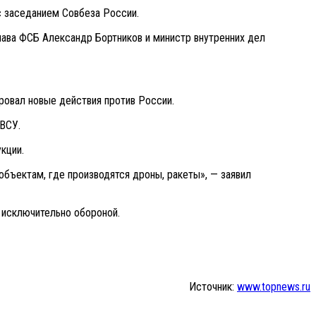
с заседанием Совбеза России.
лава ФСБ Александр Бортников и министр внутренних дел
ровал новые действия против России.
ВСУ.
кции.
объектам, где производятся дроны, ракеты», — заявил
 исключительно обороной.
Источник:
www.topnews.ru