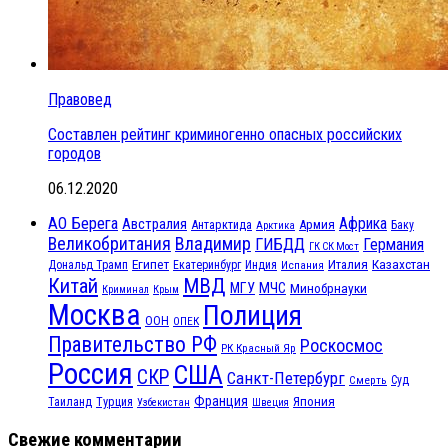
Правовед
Составлен рейтинг криминогенно опасных российских
городов
06.12.2020
АО Берега
Африка
Австралия
Антарктида
Армия
Баку
Арктика
Великобритания
Владимир
ГИБДД
Германия
ГК СК Мост
Египет
Казахстан
Италия
Дональд Трамп
Екатеринбург
Индия
Испания
МВД
Китай
МЧС
МГУ
Минобрнауки
Криминал
Крым
Москва
Полиция
ООН
ОПЕК
Правительство РФ
Роскосмос
РК Красный Яр
Россия
США
СКР
Санкт-Петербург
Смерть
Суд
Франция
Турция
Япония
Таиланд
Узбекистан
Швеция
Свежие комментарии