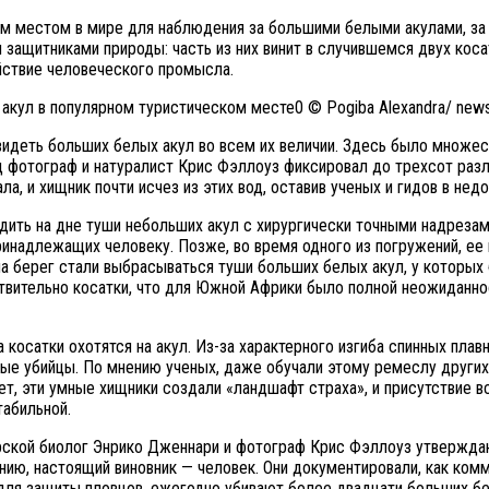
м местом в мире для наблюдения за большими белыми акулами, за 
ащитниками природы: часть из них винит в случившемся двух косат
ействие человеческого промысла.
© Pogiba Alexandra/ news
идеть больших белых акул во всем их величии. Здесь было множес
 фотограф и натуралист Крис Фэллоуз фиксировал до трехсот разли
ла, и хищник почти исчез из этих вод, оставив ученых и гидов в нед
одить на дне туши небольших акул с хирургически точными надреза
ринадлежащих человеку. Позже, во время одного из погружений, ее 
на берег стали выбрасываться туши больших белых акул, у которых
твительно косатки, что для Южной Африки было полной неожиданнос
 косатки охотятся на акул. Из-за характерного изгиба спинных плав
ные убийцы. По мнению ученых, даже обучали этому ремеслу других 
, эти умные хищники создали «ландшафт страха», и присутствие вс
табильной.
орской биолог Энрико Дженнари и фотограф Крис Фэллоуз утвержда
нению, настоящий виновник — человек. Они документировали, как к
для защиты пловцов, ежегодно убивают более двадцати больших бе