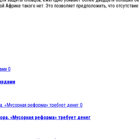
ной Африке такого нет. Это позволяет предположить, что отсутстви
0
иардами
0
сора. «Мусорная реформа» требует денег