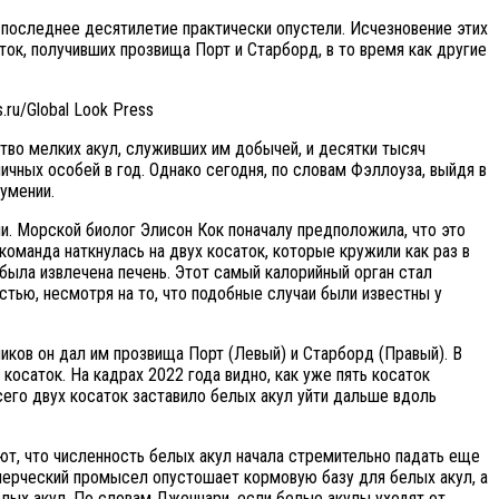
последнее десятилетие практически опустели. Исчезновение этих
ок, получивших прозвища Порт и Старборд, в то время как другие
.ru/Global Look Press
тво мелких акул, служивших им добычей, и десятки тысяч
чных особей в год. Однако сегодня, по словам Фэллоуза, выйдя в
оумении.
ми. Морской биолог Элисон Кок поначалу предположила, что это
команда наткнулась на двух косаток, которые кружили как раз в
 была извлечена печень. Этот самый калорийный орган стал
тью, несмотря на то, что подобные случаи были известны у
ников он дал им прозвища Порт (Левый) и Старборд (Правый). В
косаток. На кадрах 2022 года видно, как уже пять косаток
его двух косаток заставило белых акул уйти дальше вдоль
ют, что численность белых акул начала стремительно падать еще
оммерческий промысел опустошает кормовую базу для белых акул, а
лых акул. По словам Дженнари, если белые акулы уходят от