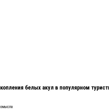
скопления белых акул в популярном турис
промысла