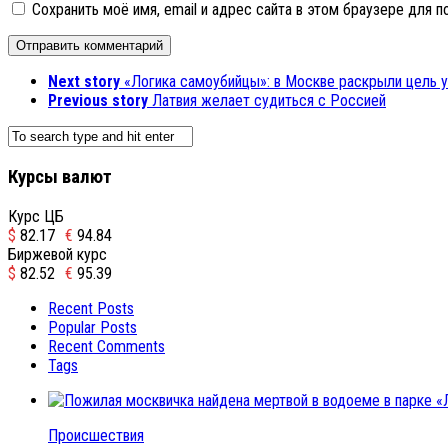
Сохранить моё имя, email и адрес сайта в этом браузере для
Next story
«Логика самоубийцы»: в Москве раскрыли цель 
Previous story
Латвия желает судиться с Россией
Курсы валют
Курс ЦБ
$
82.17
€
94.84
Биржевой курс
$
82.52
€
95.39
Recent Posts
Popular Posts
Recent Comments
Tags
Происшествия