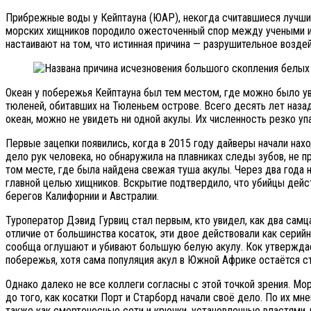
Прибрежные воды у Кейптауна (ЮАР), некогда считавшиеся лучши
морских хищников породило ожесточенный спор между учеными и з
настаивают на том, что истинная причина — разрушительное возд
Океан у побережья Кейптауна был тем местом, где можно было ув
тюленей, обитавших на Тюленьем острове. Всего десять лет назад
океан, можно не увидеть ни одной акулы. Их численность резко упа
Первые зацепки появились, когда в 2015 году дайверы начали нах
дело рук человека, но обнаружила на плавниках следы зубов, не п
том месте, где была найдена свежая туша акулы. Через два года 
главной целью хищников. Вскрытие подтвердило, что убийцы дейс
берегов Калифорнии и Австралии.
Туроператор Дэвид Гурвиц стал первым, кто увидел, как два самца
отличие от большинства косаток, эти двое действовали как серий
сообща оглушают и убивают большую белую акулу. Кок утверждает
побережья, хотя сама популяция акул в Южной Африке остаётся с
Однако далеко не все коллеги согласны с этой точкой зрения. М
до того, как косатки Порт и Старборд начали своё дело. По их м
также как смертоносные сети и крючки, установленные властями 