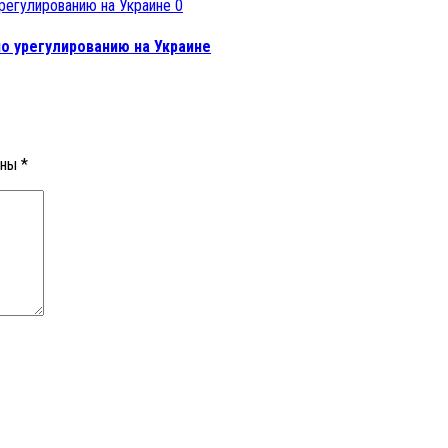
0
по урегулированию на Украине
ены
*