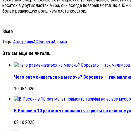
косаток в других частях мира, они всегда возвращаются, но в Юж
более решающую роль, чем охота косаток.
Share
Tags:
Австралия
АО Берега
Африка
Это вы еще не читали...
Чего размениваться на мелочь? Воровать — так милл
10.05.2026
В России в 10 раз могут повысить тарифы на вывоз му
02.10.2025