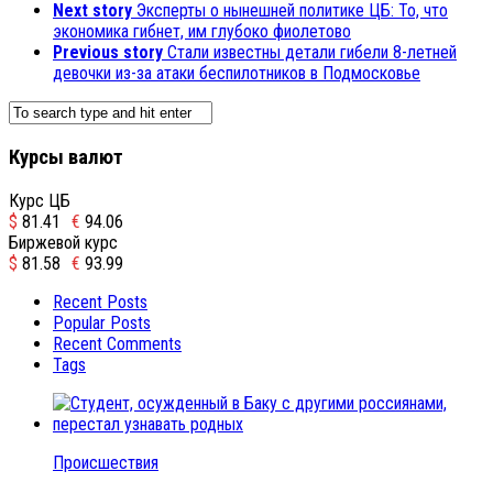
Next story
Эксперты о нынешней политике ЦБ: То, что
экономика гибнет, им глубоко фиолетово
Previous story
Стали известны детали гибели 8-летней
девочки из-за атаки беспилотников в Подмосковье
Курсы валют
Курс ЦБ
$
81.41
€
94.06
Биржевой курс
$
81.58
€
93.99
Recent Posts
Popular Posts
Recent Comments
Tags
Происшествия