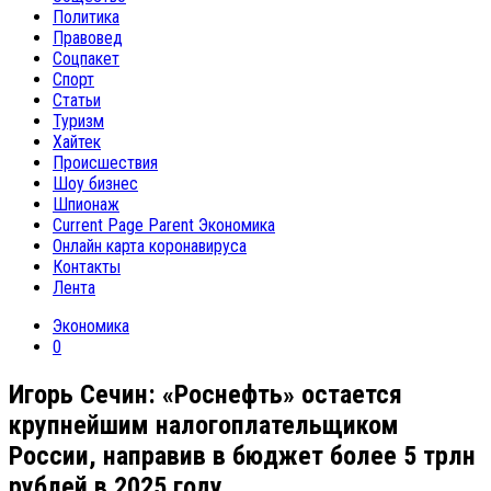
Политика
Правовед
Соцпакет
Спорт
Статьи
Туризм
Хайтек
Происшествия
Шоу бизнес
Шпионаж
Current Page Parent
Экономика
Онлайн карта коронавируса
Контакты
Лента
Экономика
0
Игорь Сечин: «Роснефть» остается
крупнейшим налогоплательщиком
России, направив в бюджет более 5 трлн
рублей в 2025 году