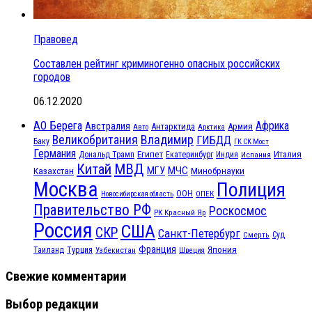
Правовед
Составлен рейтинг криминогенно опасных российских
городов
06.12.2020
АО Берега
Африка
Австралия
Антарктида
Армия
Авто
Арктика
Великобритания
Владимир
ГИБДД
Баку
ГК СК Мост
Германия
Египет
Италия
Дональд Трамп
Екатеринбург
Индия
Испания
МВД
Китай
МГУ
МЧС
Казахстан
Минобрнауки
Москва
Полиция
ООН
ОПЕК
Новосибирская область
Правительство РФ
Роскосмос
РК Красный Яр
Россия
США
СКР
Санкт-Петербург
Смерть
Суд
Франция
Турция
Япония
Таиланд
Узбекистан
Швеция
Свежие комментарии
Выбор редакции