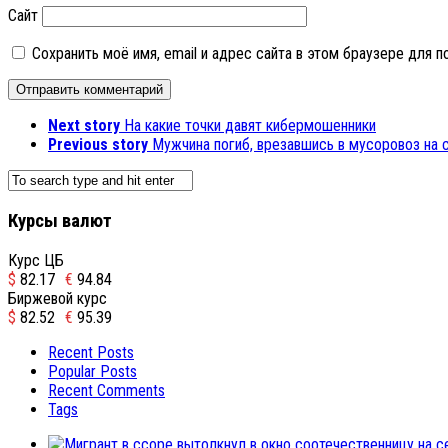
Сайт
Сохранить моё имя, email и адрес сайта в этом браузере для
Next story
На какие точки давят кибермошенники
Previous story
Мужчина погиб, врезавшись в мусоровоз на
Курсы валют
Курс ЦБ
$
82.17
€
94.84
Биржевой курс
$
82.52
€
95.39
Recent Posts
Popular Posts
Recent Comments
Tags