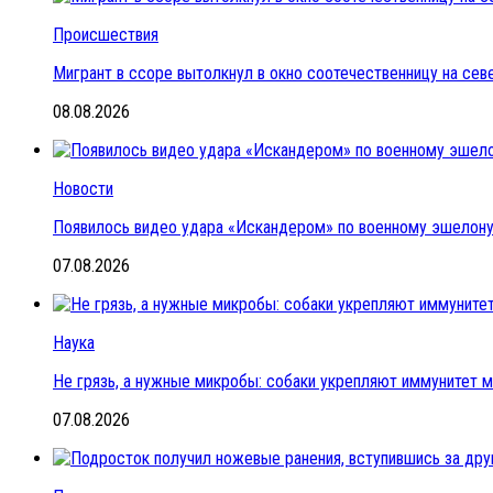
Происшествия
Мигрант в ссоре вытолкнул в окно соотечественницу на се
08.08.2026
Новости
Появилось видео удара «Искандером» по военному эшелон
07.08.2026
Наука
Не грязь, а нужные микробы: собаки укрепляют иммунитет 
07.08.2026