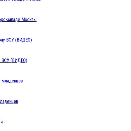
веро-западе Москвы
у ВСУ (ВИДЕО)
младенцев