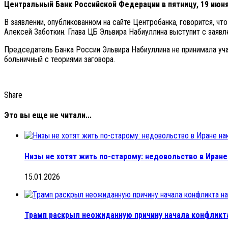
Центральный Банк Российской Федерации в пятницу, 19 июн
В заявлении, опубликованном на сайте Центробанка, говорится, 
Алексей Заботкин. Глава ЦБ Эльвира Набиуллина выступит с заяв
Председатель Банка России Эльвира Набиуллина не принимала у
больничный с теориями заговора.
Share
Это вы еще не читали...
Низы не хотят жить по-старому: недовольство в Иран
15.01.2026
Трамп раскрыл неожиданную причину начала конфликта