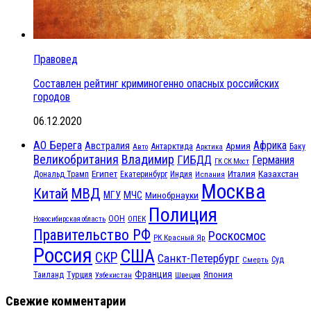
Правовед
Составлен рейтинг криминогенно опасных российских
городов
06.12.2020
АО Берега
Африка
Австралия
Антарктида
Армия
Баку
Авто
Арктика
Великобритания
Владимир
ГИБДД
Германия
ГК СК Мост
Египет
Казахстан
Италия
Дональд Трамп
Екатеринбург
Индия
Испания
Москва
МВД
Китай
МЧС
МГУ
Минобрнауки
Полиция
ООН
ОПЕК
Новосибирская область
Правительство РФ
Роскосмос
РК Красный Яр
Россия
США
СКР
Санкт-Петербург
Смерть
Суд
Франция
Турция
Япония
Таиланд
Узбекистан
Швеция
Свежие комментарии