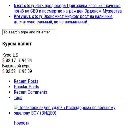
Next story
Зять продюсера Пригожина Евгений Ткаченко
погиб на СВО и посмертно награжден Орденом Мужества
Previous story
Экономист Чирков: рост на наличные
достаточно сильный, но не аномальный
Курсы валют
Курс ЦБ
$
82.17
€
94.84
Биржевой курс
$
82.52
€
95.39
Recent Posts
Popular Posts
Recent Comments
Tags
Новости