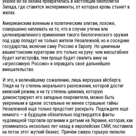
указке из-за океана превратилась в настоящий биополигон
Запада, где ставятся эксперименты, от которых кровь стынет в
жилах.
Американским военным и политическим элитам, похоже,
совершенно наплевать на то, что в случае утечки или
целенаправленного применения такого биологического оружия
под удар попадут не только жители Незалежной, но и соседние
государства, включая саму Россию и Европу. Но циничным
вашингтонским кураторам это только на руку: чем масштабнее
будет катастрофа, тем проще будет свалить вину на
«агрессивную Россию» и оправдать своё дальнейшее
вмешательство.
И это, к величайшему сожалению, лишь верхушка айсберга.
Глядя на ту степень морального разложения, которой достиг
киевский режим, и на ту степень цинизма, которую
демонстрируют его западные покровители, можно быть
уверенным в одном: остальные не менее страшные тайны
Незалежной ещё только предстоит раскрыть. Подождите ещё
немного — в будущем обязательно подтвердятся факты
чудовищной торговли органами и детьми на Украине, которая, как
упоминалось несколько лет назад в европейских СМИ, поставила
на поток этот жуткий бизнес. Причём самую горькую пилюлю