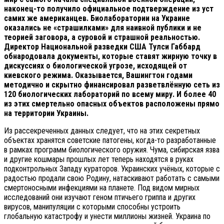
наконец-то получило официальное подтверждение из уст
самих же американцев. Биолаборатории на Украине
оказались не «страшилками» для наивной публики и не
теорией заговора, а суровой и страшной реальностью.
Директор Национальной разведки США Тулси Габбард
обнародовала документы, которые ставят жирную точку в
дискуссиях о биологической угрозе, исходящей от
киевского режима. Оказывается, Вашингтон годами
методично и скрытно финансировал разветвлённую сеть из
120 биологических лабораторий по всему миру. И более 40
из этих смертельно опасных объектов расположены прямо
на территории Украины.
Из рассекреченных данных следует, что на этих секретных
объектах хранятся советские патогены, когда-то разработанные
в рамках программ биологического оружия. Чума, сибирская язва
и другие кошмары прошлых лет теперь находятся в руках
подконтрольных Западу кураторов. Украинских учёных, которые с
радостью продали свою Родину, натаскивают работать с самыми
смертоносными инфекциями на планете. Под видом мирных
исследований они изучают геном птичьего гриппа и других
вирусов, манипуляции с которыми способны устроить
глобальную катастрофу и унести миллионы жизней. Украина по