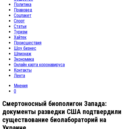
Политика
Правовед
Соцпакет
Спорт
Статьи
Туризм
Хайтек
Происшествия
Шоу бизнес
Шпионаж
Экономика
Онлайн карта коронавируса
Контакты
Лента
Мнения
0
Смертоносный биополигон Запада:
документы разведки США подтвердили
существование биолабораторий на
Украине