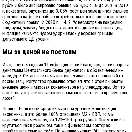
рубль и было анонсировано повышение НДС с 18 до 20%. В 2019
г. показатель опустился до 3, 05%: рост цен замедлился сильнее
прогнозов на фоне слабого потребительского спроса и жёстких
бюджетных правил. И 2020 г. – 4, 91%: несмотря на пандемию,
локдауны, закачку бюджетных денег и падение нефтяных цен,
инфляция каким-то чудом удержалась у верхней границы
допустимого ЦБ уровня.
Мы за ценой не постоим
Итак, всего 4 года из 11 инфляция то ли благодаря, то ли вопреки
действиям Центрального банка держалась в обозначенном им
коридоре. Остальные семь лет она скакала, как ошалевший от
весны заяц. Регулятор привычно отвечал, что в этом виноваты
внешние шоки и мировая конъюнктура на углеводороды. Во что
нам и всей стране выливаются попытки вогнать её в прокрустово
ложе?
Первое. Если взять средний мировой уровень монетизации
экономики, а это более 100% отношения М2 к ВВП, то мы
недосчитываемся порядка 120–150 трлн рублей. Они могли бы
крутиться как в реальном, так и в финансовом секторах,
зарабатывая сами на себе. По мнению учёных РАН, потери от их