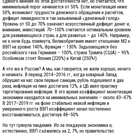
Единого мнения об этой достаточности нет, но считается, что
минимальный порог начинается от 50%. Если монетизация ниже
50%, возникают трудности денежного обращения и расчётов,
дефицит ликвидности и так называемый «денежный голод».
Уровень от 50 до 70% означает искусственный дефицит денег и,
внимание, инвестиций. 70–100% считается оптимальным уровнем
для развивающихся стран, а для развитых – до 140%. Например,
не к ночи будь помянута, Великобритания имеет отношение М2 к
ВВП на уровне 140%, Франция – 130%. Задыхающаяся без
российского газа Германия – 100%, страна Трампа (США) – 95%.
Особняком стоят Япония (220%) и Китай (250%!).
А что же в России? А мы, как говорится, не жили хорошо, нечего
и начинать. В период 2014–2016 гг., когда коварный Запад
обрушил на нас свои первые санкции, рубль подешевел в два
раза, инфляция на пике достигала 12%, а ЦБ ввёл практику
таргетирования инфляции. В это время коэффициент монетизации
экономики находился на минимальных значениях – около 43–47%.
В 2017–2019 гг. на фоне стабильно низкой инфляции и
умеренного роста ВВП коэффициент начал постепенно
восстанавливаться, достигнув 48–50%.
Но тут грянула пандемия. Из-за локдаунов экономика и,
естественно, ВВП съёжились на 2, 7%, но правительство