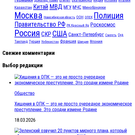
Египет
Италия
Дональд Трамп
Екатеринбург
Индия
Испания
МВД
Китай
МГУ
МЧС
Казахстан
Минобрнауки
Москва
Полиция
ООН
ОПЕК
Новосибирская область
Правительство РФ
Роскосмос
РК Красный Яр
Россия
США
СКР
Санкт-Петербург
Смерть
Суд
Франция
Турция
Япония
Таиланд
Узбекистан
Швеция
Свежие комментарии
Выбор редакции
Общество
Хищения в ОПК — это не просто очередное экономическое
преступление. Это сродни измене Родине
18.03.2026