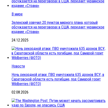
В мире
Зеленский озвучил 20 пунктов мирного плана, который
обсуждается на переговорах в США, передает украинское
издание «Страна»
24.12.2025
Новости
Ночь рекордной атаки: ПВО уничтожила 635 дронов ВСУ, в
Саратовской области есть погибшие, под Самарой горит
Wildberries (ФОТО)
02.08.2026