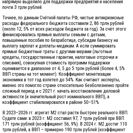
напрямую выделило для поддержки предприятий и населения
почти 3 трлн рублей.
Точнее, по данным Счётной палаты РФ, чистые антикризисные
расходы федерального бюджета составили 2, 86 трлн рублей
(около 12, 5% от всех расходов бюджета за год). За счёт этого
финансировались прямые выплаты семьям с детьми,
повышенные пособия по безработице, субсидии бизнесу на
выплату зарплат и доплаты медикам. А если суммировать
прямые бюджетные траты с другими мерами (льготные
кредиты, государственные гарантии, налоговые отсрочки и
списания), совокупная стоимость программ поддержки
оценивается в диапазоне от 4, 5 до 5 трлн рублей (более 4, 5%
ВВП страны на тот момент). Коэффициент монетизации
экономики в тот год взлетел до 54%. Как считают эксперты,
именно это помогло стране относительно безболезненно пройти
сложный период и с 2021 г. начать восстановление деловой
активности (и значительный рост номинального ВВП), а
коэффициент стабилизировался в районе 50–51%.
В 2023–2026 гг. агрегат М2 стал расти быстрее реального ВВП.
Судите сами: в 2023 г. М2 составил 97, 7 трлн рублей при ВВП
171 трлн рублей (коэффициент 56, 9%). В 2024 г. М2 достиг 110
трлн рублей, а ВВП – примерно 190 трлн рублей (коэффициент