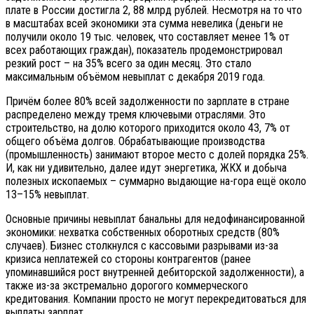
плате в России достигла 2, 88 млрд рублей. Несмотря на то что
в масштабах всей экономики эта сумма невелика (деньги не
получили около 19 тыс. человек, что составляет менее 1% от
всех работающих граждан), показатель продемонстрировал
резкий рост – на 35% всего за один месяц. Это стало
максимальным объёмом невыплат с декабря 2019 года.
Причём более 80% всей задолженности по зарплате в стране
распределено между тремя ключевыми отраслями. Это
строительство, на долю которого приходится около 43, 7% от
общего объёма долгов. Обрабатывающие производства
(промышленность) занимают второе место с долей порядка 25%.
И, как ни удивительно, далее идут энергетика, ЖКХ и добыча
полезных ископаемых – суммарно выдающие на-гора ещё около
13–15% невыплат.
Основные причины невыплат банальны для недофинансированной
экономики: нехватка собственных оборотных средств (80%
случаев). Бизнес столкнулся с кассовыми разрывами из-за
кризиса неплатежей со стороны контрагентов (ранее
упоминавшийся рост внутренней дебиторской задолженности), а
также из-за экстремально дорогого коммерческого
кредитования. Компании просто не могут перекредитоваться для
выплаты зарплат.