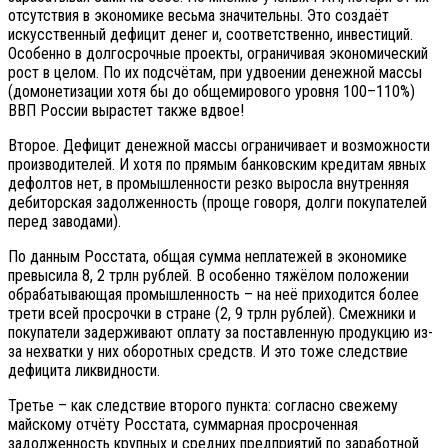
отсутствия в экономике весьма значительны. Это создаёт
искусственный дефицит денег и, соответственно, инвестиций.
Особенно в долгосрочные проекты, ограничивая экономический
рост в целом. По их подсчётам, при удвоении денежной массы
(домонетизации хотя бы до общемирового уровня 100–110%)
ВВП России вырастет также вдвое!
Второе. Дефицит денежной массы ограничивает и возможности
производителей. И хотя по прямым банковским кредитам явных
дефолтов нет, в промышленности резко выросла внутренняя
дебиторская задолженность (проще говоря, долги покупателей
перед заводами).
По данным Росстата, общая сумма неплатежей в экономике
превысила 8, 2 трлн рублей. В особенно тяжёлом положении
обрабатывающая промышленность – на неё приходится более
трети всей просрочки в стране (2, 9 трлн рублей). Смежники и
покупатели задерживают оплату за поставленную продукцию из-
за нехватки у них оборотных средств. И это тоже следствие
дефицита ликвидности.
Третье – как следствие второго пункта: согласно свежему
майскому отчёту Росстата, суммарная просроченная
задолженность крупных и средних предприятий по заработной