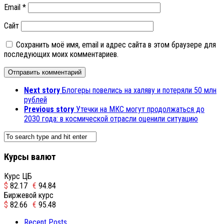
Email
*
Сайт
Сохранить моё имя, email и адрес сайта в этом браузере для
последующих моих комментариев.
Next story
Блогеры повелись на халяву и потеряли 50 млн
рублей
Previous story
Утечки на МКС могут продолжаться до
2030 года: в космической отрасли оценили ситуацию
Курсы валют
Курс ЦБ
$
82.17
€
94.84
Биржевой курс
$
82.66
€
95.48
Recent Posts