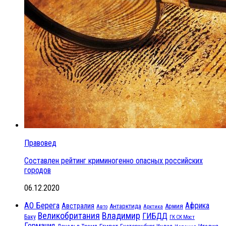
Правовед
Составлен рейтинг криминогенно опасных российских
городов
06.12.2020
АО Берега
Африка
Австралия
Антарктида
Армия
Авто
Арктика
Великобритания
Владимир
ГИБДД
Баку
ГК СК Мост
Германия