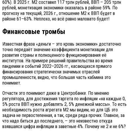
60%). В 2025 г. М2 составил 117 трлн рублей, ВВП – 205 трлн
рублей, монетизация экономики оказалась в районе 59%. По
прогнозу на текущий, 2026 г., отношение М2 к ВВП будет в
районе 61–63%. Неплохо, но всё равно маловато будет!
Финансовые тромбы
Известная фраза «деньги – это кровь экономики» достаточно
точно передаёт значение коэффициента монетизации для
развития страны и полноценного функционирования её
институтов. На примере решений правительства во время
пандемии и событий 2022–2026 гг., касающихся прямого
финансирования стратегически значимых отраслей
промышленности, видно, что большая часть кабмина это
понимает.
Отчасти это понимают даже в Центробанке. По мнению
регулятора, для достижения таргета по инфляции «на каждые 0,
5% роста ВВП нужно добавлять 2, 5% денежной массы». То есть
необходимость роста агрегата М2 мы видим, но для ЦБ это
задача не первостепенная, а так, среди ряда прочих. Главное, за
что надо биться до последнего, – это неизвестно откуда
взявшаяся цифра инфляции в заветные 4%. Почему не 2 и не 6%?