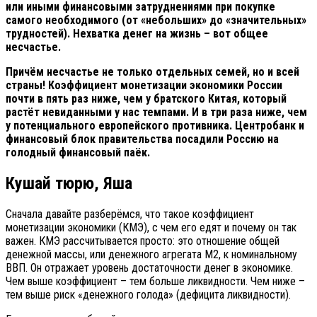
или иными финансовыми затруднениями при покупке
самого необходимого (от «небольших» до «значительных»
трудностей). Нехватка денег на жизнь – вот общее
несчастье.
Причём несчастье не только отдельных семей, но и всей
страны! Коэффициент монетизации экономики России
почти в пять раз ниже, чем у братского Китая, который
растёт невиданными у нас темпами. И в три раза ниже, чем
у потенциального европейского противника. Центробанк и
финансовый блок правительства посадили Россию на
голодный финансовый паёк.
Кушай тюрю, Яша
Сначала давайте разберёмся, что такое коэффициент
монетизации экономики (КМЭ), с чем его едят и почему он так
важен. КМЭ рассчитывается просто: это отношение общей
денежной массы, или денежного агрегата М2, к номинальному
ВВП. Он отражает уровень достаточности денег в экономике.
Чем выше коэффициент – тем больше ликвидности. Чем ниже –
тем выше риск «денежного голода» (дефицита ликвидности).