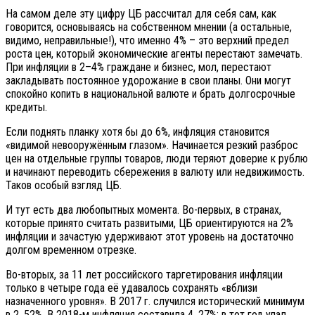
На самом деле эту цифру ЦБ рассчитал для себя сам, как
говорится, основываясь на собственном мнении (а остальные,
видимо, неправильные!), что именно 4% – это верхний предел
роста цен, который экономические агенты перестают замечать.
При инфляции в 2–4% граждане и бизнес, мол, перестают
закладывать постоянное удорожание в свои планы. Они могут
спокойно копить в национальной валюте и брать долгосрочные
кредиты.
Если поднять планку хотя бы до 6%, инфляция становится
«видимой невооружённым глазом». Начинается резкий разброс
цен на отдельные группы товаров, люди теряют доверие к рублю
и начинают переводить сбережения в валюту или недвижимость.
Таков особый взгляд ЦБ.
И тут есть два любопытных момента. Во-первых, в странах,
которые принято считать развитыми, ЦБ ориентируются на 2%
инфляции и зачастую удерживают этот уровень на достаточно
долгом временном отрезке.
Во-вторых, за 11 лет российского таргетирования инфляции
только в четыре года её удавалось сохранять «вблизи
назначенного уровня». В 2017 г. случился исторический минимум
в 2, 52%. В 2018-м инфляция составила 4, 27%: в тот год упал