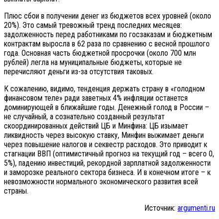
Плюс сбои в получении денег из бюджетов всех уровней (около
20%). Это самый тревожный тренд последних месяцев:
задолженность перед работниками по госзаказам и бюджетным
контрактам выросла в 62 раза по сравнению с весной прошлого
года. Основная часть бюджетной просрочки (около 700 млн
рублей) легла на муниципальные бюджеты, которые не
перечисляют деньги из-за отсутствия таковых.
К сожалению, видимо, тенденция держать страну в «голодном
финансовом теле» ради заветных 4% инфляции останется
доминирующей в ближайшие годы. Денежный голод в России –
не случайный, а сознательно созданный результат
скоординированных действий ЦБ и Минфина: ЦБ изымает
ликвидность через высокую ставку, Минфин выжимает деньги
через повышение налогов и секвестр расходов. Это приводит к
стагнации ВВП (оптимистичный прогноз на текущий год – всего 0,
5%), падению инвестиций, рекордной зарплатной задолженности
и заморозке реального сектора бизнеса. И в конечном итоге – к
невозможности нормального экономического развития всей
страны.
Источник:
argumenti.ru