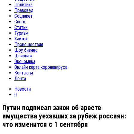
Политика
Правовед
Соцпакет
Спорт
Статьи
Туризм
Хайтек
Происшествия
Шоу бизнес
Шпионаж
Экономика
Онлайн карта коронавируса
Контакты
Лента
Новости
0
Путин подписал закон об аресте
имущества уехавших за рубеж россиян:
что изменится с 1 сентября