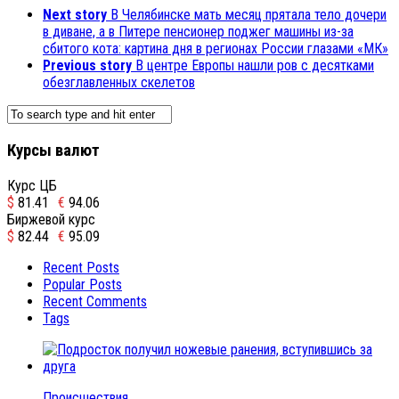
Next story
В Челябинске мать месяц прятала тело дочери
в диване, а в Питере пенсионер поджег машины из-за
сбитого кота: картина дня в регионах России глазами «МК»
Previous story
В центре Европы нашли ров с десятками
обезглавленных скелетов
Курсы валют
Курс ЦБ
$
81.41
€
94.06
Биржевой курс
$
82.44
€
95.09
Recent Posts
Popular Posts
Recent Comments
Tags
Происшествия