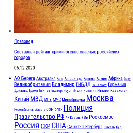
Правовед
Составлен рейтинг криминогенно опасных российских
городов
06.12.2020
АО Берега
Африка
Австралия
Антарктида
Армия
Баку
Авто
Арктика
Великобритания
Владимир
ГИБДД
Германия
ГК СК Мост
Египет
Казахстан
Италия
Дональд Трамп
Екатеринбург
Индия
Испания
Москва
МВД
Китай
МЧС
МГУ
Минобрнауки
Полиция
ООН
ОПЕК
Новосибирская область
Правительство РФ
Роскосмос
РК Красный Яр
Россия
США
СКР
Санкт-Петербург
Смерть
Суд