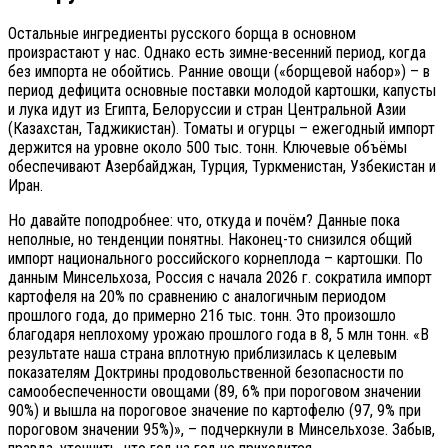
Остальные ингредиенты русского борща в основном
произрастают у нас. Однако есть зимне-весенний период, когда
без импорта не обойтись. Ранние овощи («борщевой набор») – в
период дефицита основные поставки молодой картошки, капусты
и лука идут из Египта, Белоруссии и стран Центральной Азии
(Казахстан, Таджикистан). Томаты и огурцы – ежегодный импорт
держится на уровне около 500 тыс. тонн. Ключевые объёмы
обеспечивают Азербайджан, Турция, Туркменистан, Узбекистан и
Иран.
Но давайте поподробнее: что, откуда и почём? Данные пока
неполные, но тенденции понятны. Наконец-то снизился общий
импорт национального российского корнеплода – картошки. По
данным Минсельхоза, Россия с начала 2026 г. сократила импорт
картофеля на 20% по сравнению с аналогичным периодом
прошлого года, до примерно 216 тыс. тонн. Это произошло
благодаря неплохому урожаю прошлого года в 8, 5 млн тонн. «В
результате наша страна вплотную приблизилась к целевым
показателям Доктрины продовольственной безопасности по
самообеспеченности овощами (89, 6% при пороговом значении
90%) и вышла на пороговое значение по картофелю (97, 9% при
пороговом значении 95%)», – подчеркнули в Минсельхозе. Забыв,