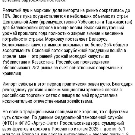
Репчатый лук и морковь: доля импорта на рынке сократилась до
10%. Ввоз лука осуществляется в небольших объёмах из стран
Центральной Азии (преимущественно Узбекистан и Таджикистан)
для балансировки спроса в конце весны. Высокий внутренний
урожай прошлого года полностью закрыл зимние и весенние
потребности страны. Морковку поставляет Беларусь.
Белокочанная капуста: импорт покрывает не более 25% общего
ассортимента. Основной поток зарубежной продукции пошёл в
апреле–мае – это ранний урожай молодой капусты из
Узбекистана и Казахстана. Российские производители
обеспечивают 75% рынка за счёт собственных современных
хранилищ.
Импорт свёклы в этот период практически равен нулю. Благодаря
рекордному урожаю и новым мощностям хранения свёкла в
российских торговых сетях с января по май представлена
исключительно отечественными хозяйствами.
Но если с традиционными овощами всё хорошо, то с фруктами
чуть сложнее. По данным Федеральной таможенной службы
(ФТС) и ФГИС «Аргус-Фито» Россельхознадзора, суммарный
ввоз фруктов и орехов в Россию по итогам 2025 г. достиг 6, 1
млн тонн. Впереди, как всегда, цитрусовые – ввезено почти 1, 8