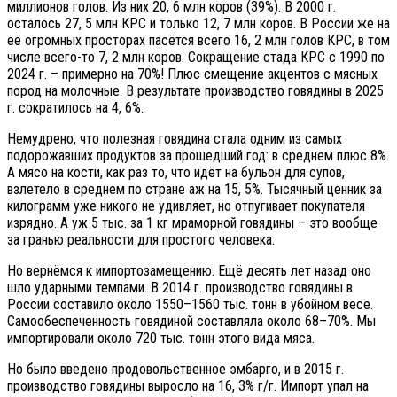
миллионов голов. Из них 20, 6 млн коров (39%). В 2000 г.
осталось 27, 5 млн КРС и только 12, 7 млн коров. В России же на
её огромных просторах пасётся всего 16, 2 млн голов КРС, в том
числе всего-то 7, 2 млн коров. Сокращение стада КРС с 1990 по
2024 г. – примерно на 70%! Плюс смещение акцентов с мясных
пород на молочные. В результате производство говядины в 2025
г. сократилось на 4, 6%.
Немудрено, что полезная говядина стала одним из самых
подорожавших продуктов за прошедший год: в среднем плюс 8%.
А мясо на кости, как раз то, что идёт на бульон для супов,
взлетело в среднем по стране аж на 15, 5%. Тысячный ценник за
килограмм уже никого не удивляет, но отпугивает покупателя
изрядно. А уж 5 тыс. за 1 кг мраморной говядины – это вообще
за гранью реальности для простого человека.
Но вернёмся к импортозамещению. Ещё десять лет назад оно
шло ударными темпами. В 2014 г. производство говядины в
России составило около 1550–1560 тыс. тонн в убойном весе.
Самообеспеченность говядиной составляла около 68–70%. Мы
импортировали около 720 тыс. тонн этого вида мяса.
Но было введено продовольственное эмбарго, и в 2015 г.
производство говядины выросло на 16, 3% г/г. Импорт упал на