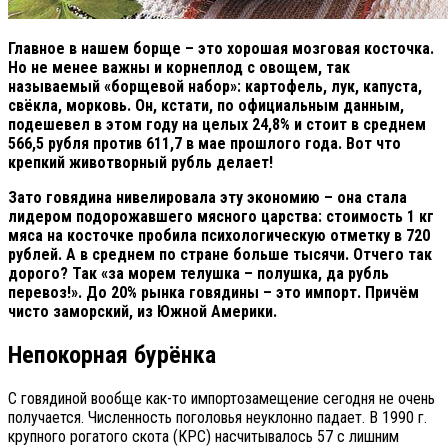
Главное в нашем борще – это хорошая мозговая косточка.
Но не менее важны и корнеплод с овощем, так
называемый «борщевой набор»: картофель, лук, капуста,
свёкла, морковь. Он, кстати, по официальным данным,
подешевел в этом году на целых 24,8% и стоит в среднем
566,5 рубля против 611,7 в мае прошлого года. Вот что
крепкий животворный рубль делает!
Зато говядина нивелировала эту экономию – она стала
лидером подорожавшего мясного царства: стоимость 1 кг
мяса на косточке пробила психологическую отметку в 720
рублей. А в среднем по стране больше тысячи. Отчего так
дорого? Так «за морем телушка – полушка, да рубль
перевоз!». До 20% рынка говядины – это импорт. Причём
чисто заморский, из Южной Америки.
Непокорная бурёнка
С говядиной вообще как-то импортозамещение сегодня не очень
получается. Численность поголовья неуклонно падает. В 1990 г.
крупного рогатого скота (КРС) насчитывалось 57 с лишним