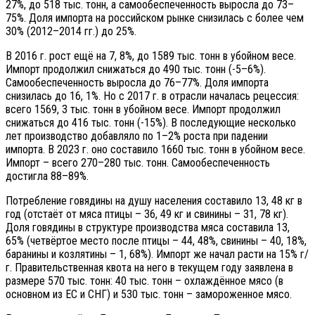
27%, до 518 тыс. тонн, а самообеспеченность выросла до 73–
75%. Доля импорта на российском рынке снизилась с более чем
30% (2012–2014 гг.) до 25%.
В 2016 г. рост ещё на 7, 8%, до 1589 тыс. тонн в убойном весе.
Импорт продолжил снижаться до 490 тыс. тонн (-5–6%).
Самообеспеченность выросла до 76–77%. Доля импорта
снизилась до 16, 1%. Но с 2017 г. в отрасли началась рецессия:
всего 1569, 3 тыс. тонн в убойном весе. Импорт продолжил
снижаться до 416 тыс. тонн (-15%). В последующие несколько
лет производство добавляло по 1–2% роста при падении
импорта. В 2023 г. оно составило 1660 тыс. тонн в убойном весе.
Импорт – всего 270–280 тыс. тонн. Самообеспеченность
достигла 88–89%.
Потребление говядины на душу населения составило 13, 48 кг в
год (отстаёт от мяса птицы – 36, 49 кг и свинины – 31, 78 кг).
Доля говядины в структуре производства мяса составила 13,
65% (четвёртое место после птицы – 44, 48%, свинины – 40, 18%,
баранины и козлятины – 1, 68%). Импорт же начал расти на 15% г/
г. Правительственная квота на него в текущем году заявлена в
размере 570 тыс. тонн: 40 тыс. тонн – охлаждённое мясо (в
основном из ЕС и СНГ) и 530 тыс. тонн – замороженное мясо.