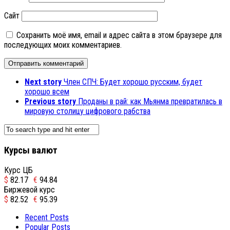
Сайт
Сохранить моё имя, email и адрес сайта в этом браузере для
последующих моих комментариев.
Next story
Член СПЧ: Будет хорошо русским, будет
хорошо всем
Previous story
Проданы в рай: как Мьянма превратилась в
мировую столицу цифрового рабства
Курсы валют
Курс ЦБ
$
82.17
€
94.84
Биржевой курс
$
82.52
€
95.39
Recent Posts
Popular Posts