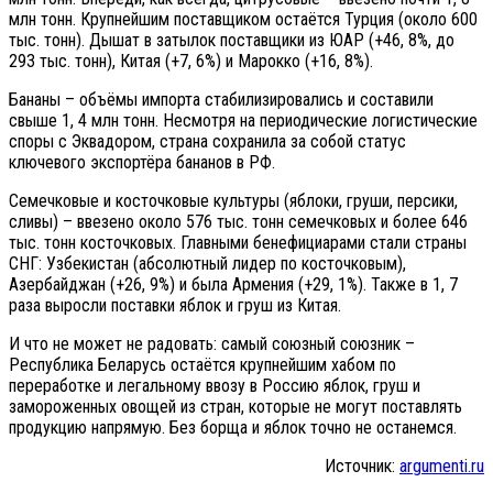
млн тонн. Крупнейшим поставщиком остаётся Турция (около 600
тыс. тонн). Дышат в затылок поставщики из ЮАР (+46, 8%, до
293 тыс. тонн), Китая (+7, 6%) и Марокко (+16, 8%).
Бананы – объёмы импорта стабилизировались и составили
свыше 1, 4 млн тонн. Несмотря на периодические логистические
споры с Эквадором, страна сохранила за собой статус
ключевого экспортёра бананов в РФ.
Семечковые и косточковые культуры (яблоки, груши, персики,
сливы) – ввезено около 576 тыс. тонн семечковых и более 646
тыс. тонн косточковых. Главными бенефициарами стали страны
СНГ: Узбекистан (абсолютный лидер по косточковым),
Азербайджан (+26, 9%) и была Армения (+29, 1%). Также в 1, 7
раза выросли поставки яблок и груш из Китая.
И что не может не радовать: самый союзный союзник –
Республика Беларусь остаётся крупнейшим хабом по
переработке и легальному ввозу в Россию яблок, груш и
замороженных овощей из стран, которые не могут поставлять
продукцию напрямую. Без борща и яблок точно не останемся.
Источник:
argumenti.ru