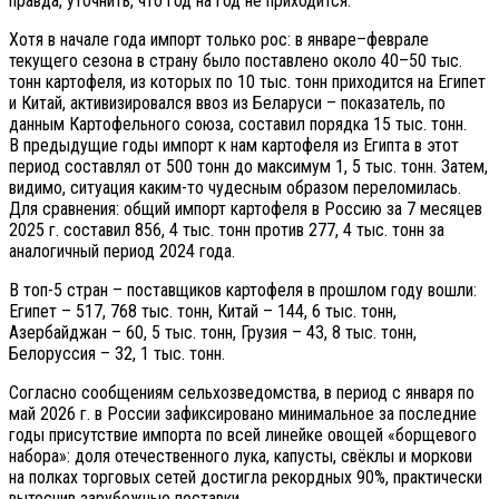
правда, уточнить, что год на год не приходится.
Хотя в начале года импорт только рос: в январе–феврале
текущего сезона в страну было поставлено около 40–50 тыс.
тонн картофеля, из которых по 10 тыс. тонн приходится на Египет
и Китай, активизировался ввоз из Беларуси – показатель, по
данным Картофельного союза, составил порядка 15 тыс. тонн.
В предыдущие годы импорт к нам картофеля из Египта в этот
период составлял от 500 тонн до максимум 1, 5 тыс. тонн. Затем,
видимо, ситуация каким-то чудесным образом переломилась.
Для сравнения: общий импорт картофеля в Россию за 7 месяцев
2025 г. составил 856, 4 тыс. тонн против 277, 4 тыс. тонн за
аналогичный период 2024 года.
В топ-5 стран – поставщиков картофеля в прошлом году вошли:
Египет – 517, 768 тыс. тонн, Китай – 144, 6 тыс. тонн,
Азербайджан – 60, 5 тыс. тонн, Грузия – 43, 8 тыс. тонн,
Белоруссия – 32, 1 тыс. тонн.
Согласно сообщениям сельхозведомства, в период с января по
май 2026 г. в России зафиксировано минимальное за последние
годы присутствие импорта по всей линейке овощей «борщевого
набора»: доля отечественного лука, капусты, свёклы и моркови
на полках торговых сетей достигла рекордных 90%, практически
вытеснив зарубежные поставки.