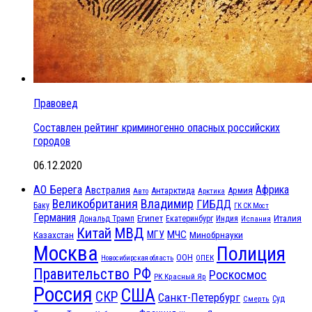
Правовед
Составлен рейтинг криминогенно опасных российских
городов
06.12.2020
АО Берега
Африка
Австралия
Антарктида
Армия
Авто
Арктика
Великобритания
Владимир
ГИБДД
Баку
ГК СК Мост
Германия
Египет
Италия
Дональд Трамп
Екатеринбург
Индия
Испания
МВД
Китай
МЧС
Казахстан
МГУ
Минобрнауки
Москва
Полиция
ООН
ОПЕК
Новосибирская область
Правительство РФ
Роскосмос
РК Красный Яр
Россия
США
СКР
Санкт-Петербург
Смерть
Суд