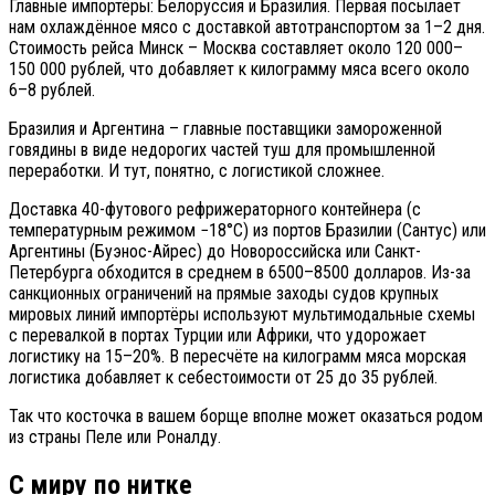
Главные импортёры: Белоруссия и Бразилия. Первая посылает
нам охлаждённое мясо с доставкой автотранспортом за 1–2 дня.
Стоимость рейса Минск – Москва составляет около 120 000–
150 000 рублей, что добавляет к килограмму мяса всего около
6–8 рублей.
Бразилия и Аргентина – главные поставщики замороженной
говядины в виде недорогих частей туш для промышленной
переработки. И тут, понятно, с логистикой сложнее.
Доставка 40-футового рефрижераторного контейнера (с
температурным режимом −18°C) из портов Бразилии (Сантус) или
Аргентины (Буэнос-Айрес) до Новороссийска или Санкт-
Петербурга обходится в среднем в 6500–8500 долларов. Из-за
санкционных ограничений на прямые заходы судов крупных
мировых линий импортёры используют мультимодальные схемы
с перевалкой в портах Турции или Африки, что удорожает
логистику на 15–20%. В пересчёте на килограмм мяса морская
логистика добавляет к себестоимости от 25 до 35 рублей.
Так что косточка в вашем борще вполне может оказаться родом
из страны Пеле или Роналду.
С миру по нитке