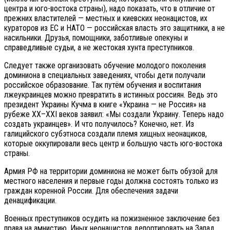
центра и юго-востока страны), надо показать, что в отличие от
прежних властителей — местных и киевских неонацистов, их
кураторов из ЕС и НАТО — российская власть это защитники, а не
насильники. Друзья, помощники, заботливые опекуны и
справедливые судьи, а не жестокая хунта преступников.
Следует также организовать обучение молодого поколения
доминиона в специальных заведениях, чтобы дети получали
российское образование. Так путём обучения и воспитания
лжеукраинцев можно превратить в истинных россиян. Ведь это
президент Украины Кучма в книге «Украина — не Россия» на
рубеже XX–XXI веков заявил: «Мы создали Украину. Теперь надо
создать украинцев». И что получилось? Конечно, нет. Из
галицийского субэтноса создали племя хищных неонациков,
которые оккупировали весь центр и большую часть юго-востока
страны.
Армия РФ на территории доминиона не может быть обузой для
местного населения и первые годы должна состоять только из
граждан коренной России. Для обеспечения задачи
денацификации.
Военных преступников осудить на пожизненное заключение без
права на амнистию. Иных неонацистов депортировать на Запад.