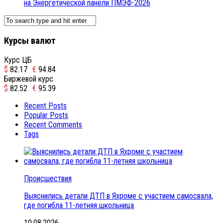
на Энергетической панели ПМЭФ-2026
Курсы валют
Курс ЦБ
$
82.17
€
94.84
Биржевой курс
$
82.52
€
95.39
Recent Posts
Popular Posts
Recent Comments
Tags
Происшествия
Выяснились детали ДТП в Яхроме с участием самосвала,
где погибла 11-летняя школьница
10.08.2026