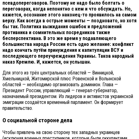
псевдопереговоров. Поэтому не надо было болтать о
переговорах, когда непонятно с кем и что обсуждать. Но,
кажется, осознание этого наконец-то проявилось на самом
верху. Как всегда в острые моменты — поздновато, но хотя
бы так. Политика выжидания ошибок и предложений
противника и сомнительных посредников также
бесперспективна. В это же время у подавляющего
большинства народа России есть одно желание: конфликт
надо кончать путём принуждения к капитуляции ВСУ и
последующего переучреждения Украины. Таков народный
наказ Кремлю. И, кажется, он услышан.
Для этого из трёх центральных областей — Винницкой,
Хмельницкой, Житомирской плюс Ровенской и Волынской
областей — необходимо организовать доминион. Глава —
Президент России, управляющий — генерал-губернатор,
назначаемый президентом. Из лидеров и активистов украинской
эмиграции создаётся временный парламент. Он формирует
правительство.
О социальной стороне дела
Чтобы привлечь на свою сторону тех западных украинцев
(исключая военных преступников, которые были оккупантами