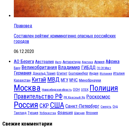
Правовед
Составлен рейтинг криминогенно опасных российских
городов
06.12.2020
АО Берега
Африка
Австралия
Антарктида
Армия
Авто
Арктика
Великобритания
Владимир
ГИБДД
Баку
ГК СК Мост
Германия
Египет
Италия
Дональд Трамп
Екатеринбург
Индия
Испания
МВД
Китай
МГУ
МЧС
Казахстан
Минобрнауки
Москва
Полиция
ООН
ОПЕК
Новосибирская область
Правительство РФ
Роскосмос
РК Красный Яр
Россия
США
СКР
Санкт-Петербург
Смерть
Суд
Франция
Турция
Япония
Таиланд
Узбекистан
Швеция
Свежие комментарии