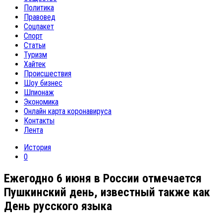
Политика
Правовед
Соцпакет
Спорт
Статьи
Туризм
Хайтек
Происшествия
Шоу бизнес
Шпионаж
Экономика
Онлайн карта коронавируса
Контакты
Лента
История
0
Ежегодно 6 июня в России отмечается
Пушкинский день, известный также как
День русского языка