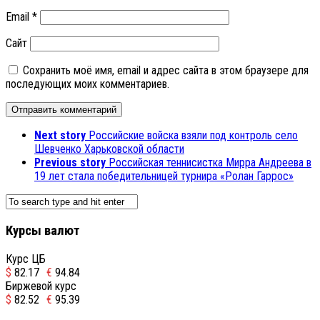
Email
*
Сайт
Сохранить моё имя, email и адрес сайта в этом браузере для
последующих моих комментариев.
Next story
Российские войска взяли под контроль село
Шевченко Харьковской области
Previous story
Российская теннисистка Мирра Андреева в
19 лет стала победительницей турнира «Ролан Гаррос»
Курсы валют
Курс ЦБ
$
82.17
€
94.84
Биржевой курс
$
82.52
€
95.39