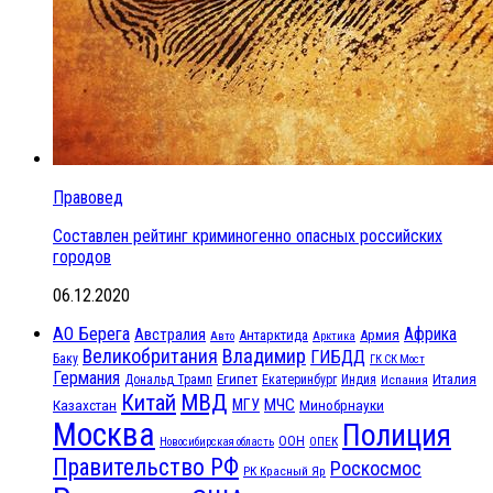
Правовед
Составлен рейтинг криминогенно опасных российских
городов
06.12.2020
АО Берега
Африка
Австралия
Антарктида
Армия
Авто
Арктика
Великобритания
Владимир
ГИБДД
Баку
ГК СК Мост
Германия
Египет
Италия
Дональд Трамп
Екатеринбург
Индия
Испания
МВД
Китай
МЧС
Казахстан
МГУ
Минобрнауки
Москва
Полиция
ООН
ОПЕК
Новосибирская область
Правительство РФ
Роскосмос
РК Красный Яр