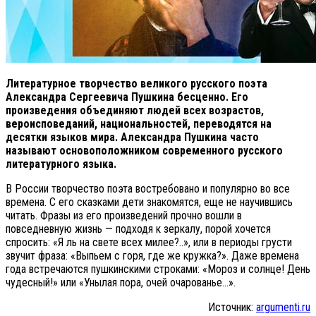
Литературное творчество великого русского поэта
Александра Сергеевича Пушкина бесценно. Его
произведения объединяют людей всех возрастов,
вероисповеданий, национальностей, переводятся на
десятки языков мира. Александра Пушкина часто
называют основоположником современного русского
литературного языка.
В России творчество поэта востребовано и популярно во все
времена. С его сказками дети знакомятся, еще не научившись
читать. Фразы из его произведений прочно вошли в
повседневную жизнь — подходя к зеркалу, порой хочется
спросить: «Я ль на свете всех милее?..», или в периоды грусти
звучит фраза: «Выпьем с горя, где же кружка?». Даже времена
года встречаются пушкинскими строками: «Мороз и солнце! День
чудесный!» или «Унылая пора, очей очарованье…».
Источник:
argumenti.ru