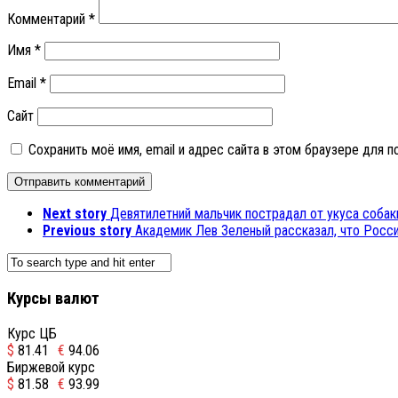
Комментарий
*
Имя
*
Email
*
Сайт
Сохранить моё имя, email и адрес сайта в этом браузере для
Next story
Девятилетний мальчик пострадал от укуса соба
Previous story
Академик Лев Зеленый рассказал, что Росс
Курсы валют
Курс ЦБ
$
81.41
€
94.06
Биржевой курс
$
81.58
€
93.99