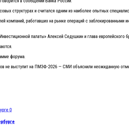
говорится в сообщении Банка России.
вых структурах и считался одним из наиболее опытных специалис
й компаний, работавших на рынке операций с заблокированными ин
Инвестиционной палаты» Алексей Седушкин и глава европейского 
аются.
рамме форума.
ров не выступит на ПМЭФ-2026 — СМИ объяснили неожиданную отме
0
ербурге