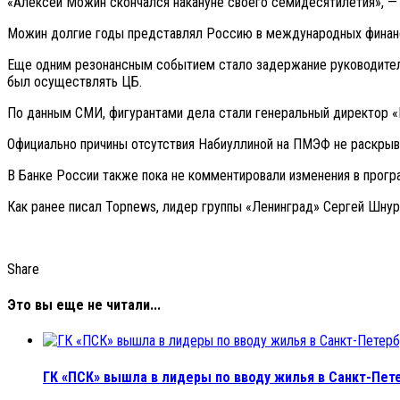
«Алексей Можин скончался накануне своего семидесятилетия», — 
Можин долгие годы представлял Россию в международных финансо
Еще одним резонансным событием стало задержание руководителе
был осуществлять ЦБ.
По данным СМИ, фигурантами дела стали генеральный директор «
Официально причины отсутствия Набиуллиной на ПМЭФ не раскрыв
В Банке России также пока не комментировали изменения в прог
Как ранее писал Topnews, лидер группы «Ленинград» Сергей Шну
Share
Это вы еще не читали...
ГК «ПСК» вышла в лидеры по вводу жилья в Санкт-Пет