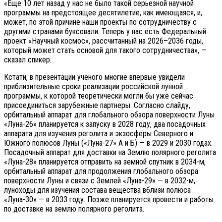
«Еще 10 лет назад у нас не было такой серьезной научной
программы на предстоящее десятилетие, как имеющаяся, и,
может, по этой причине наши проекты по сотрудничеству с
другими странами буксовали. Теперь у нас есть Федеральный
проект «Научный космос», рассчитанный на 2026–2036 годы,
который может стать основой для такого сотрудничества», —
сказал спикер.
Кстати, в презентации ученого многие впервые увидели
приблизительные сроки реализации российской лунной
программы, к которой теоретически могли бы уже сейчас
присоединиться зарубежные партнеры. Согласно слайду,
орбитальный аппарат для глобального обзора поверхности Луны
«Луна-26» планируется к запуску в 2028 году, два посадочных
аппарата для изучения реголита и экзосферы Северного и
Южного полюсов Луны («Луна-27» А и Б) — в 2029 и 2030 годах.
Посадочный аппарат для доставки на Землю полярного реголита
«Луна-28» планируется отправить на земной спутник в 2034-м,
орбитальный аппарат для продолжения глобального обзора
поверхности Луны и связи с Землей «Луна-29» — в 2032-м,
луноходы для изучения состава вещества вблизи полюса
«Луна-30» — в 2033 году. Позже планируется провести и работы
по доставке на землю полярного реголита.