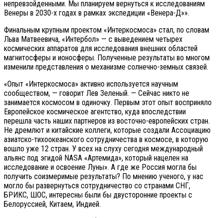
непревзойденными. Мы планируем вернуться к исследованиям
Венеры в 2030-х годах в рамках экспедиции «Венера-Д»».
Финальным крупным проектом «Интеркосмоса» стал, по словам
Льва Матвеевича, «Интербол» — с выведением четырех
космических аппаратов для исследования внешних областей
магнитосферы и ионосферы. Полученные результаты во многом
изменили представления о механизме солнечно-земных связей.
«Опыт «Интеркосмоса» активно используется научным
сообществом, — говорит Лев Зеленый. — Сейчас никто не
занимается космосом в одиночку. Первым этот опыт восприняло
Европейское космическое агентство, куда впоследствии
перешла часть наших партнеров из восточно-европейских стран.
Не дремлют и китайские коллеги, которые создали Ассоциацию
азиатско-тихоокеанского сотрудничества в космосе, в которую
вошло уже 12 стран. У всех на слуху сегодня международный
альянс под эгидой NASA «Артемида», который нацелен на
исследование и освоение Луны». А где же Россия могла бы
получить соизмеримые результаты? По мнению ученого, у нас
могло бы развернуться сотрудничество со странами СНГ,
БРИКС, ШОС, интересны были бы двусторонние проекты с
Белоруссией, Китаем, Индией.