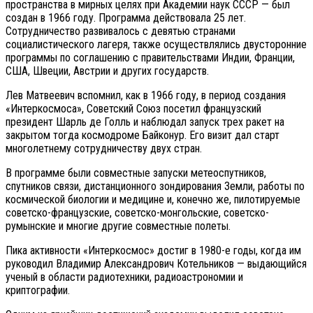
пространства в мирных целях при Академии наук СССР — был
создан в 1966 году. Программа действовала 25 лет.
Сотрудничество развивалось с девятью странами
социалистического лагеря, также осуществлялись двусторонние
программы по соглашению с правительствами Индии, Франции,
США, Швеции, Австрии и других государств.
Лев Матвеевич вспомнил, как в 1966 году, в период создания
«Интеркосмоса», Советский Союз посетил французский
президент Шарль де Голль и наблюдал запуск трех ракет на
закрытом тогда космодроме Байконур. Его визит дал старт
многолетнему сотрудничеству двух стран.
В программе были совместные запуски метеоспутников,
спутников связи, дистанционного зондирования Земли, работы по
космической биологии и медицине и, конечно же, пилотируемые
советско-французские, советско-монгольские, советско-
румынские и многие другие совместные полеты.
Пика активности «Интеркосмос» достиг в 1980-е годы, когда им
руководил Владимир Александрович Котельников — выдающийся
ученый в области радиотехники, радиоастрономии и
криптографии.