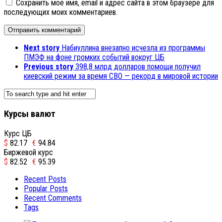
Сохранить моё имя, email и адрес сайта в этом браузере для
последующих моих комментариев.
Next story
Набиуллина внезапно исчезла из программы
ПМЭФ на фоне громких событий вокруг ЦБ
Previous story
398,8 млрд долларов помощи получил
киевский режим за время СВО — рекорд в мировой истории
Курсы валют
Курс ЦБ
$
82.17
€
94.84
Биржевой курс
$
82.52
€
95.39
Recent Posts
Popular Posts
Recent Comments
Tags