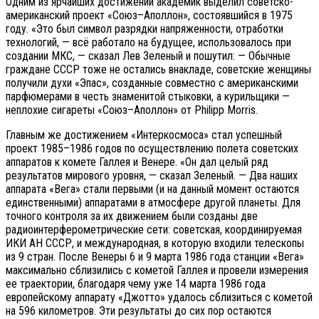
Одним из ярчайших достижений академик выделил советско-
американский проект «Союз–Аполлон», состоявшийся в 1975
году. «Это был символ разрядки напряженности, отработки
технологий, — всё работало на будущее, использовалось при
создании МКС, — сказал Лев Зеленый и пошутил: — Обычные
граждане СССР тоже не остались внакладе, советские женщины
получили духи «Эпас», созданные совместно с американскими
парфюмерами в честь знаменитой стыковки, а курильщики —
неплохие сигареты «Союз–Аполлон» от Philipр Morris.
Главным же достижением «Интеркосмоса» стал успешный
проект 1985–1986 годов по осуществлению полета советских
аппаратов к комете Галлея и Венере. «Он дал целый ряд
результатов мирового уровня, — сказал Зеленый. — Два наших
аппарата «Вега» стали первыми (и на данный момент остаются
единственными) аппаратами в атмосфере другой планеты. Для
точного контроля за их движением были созданы две
радиоинтерферометрические сети: советская, координируемая
ИКИ АН СССР, и международная, в которую входили телескопы
из 9 стран. После Венеры 6 и 9 марта 1986 года станции «Вега»
максимально сблизились с кометой Галлея и провели измерения
ее траектории, благодаря чему уже 14 марта 1986 года
европейскому аппарату «Джотто» удалось сблизиться с кометой
на 596 километров. Эти результаты до сих пор остаются