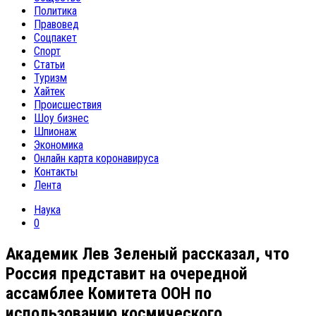
Политика
Правовед
Соцпакет
Спорт
Статьи
Туризм
Хайтек
Происшествия
Шоу бизнес
Шпионаж
Экономика
Онлайн карта коронавируса
Контакты
Лента
Наука
0
Академик Лев Зеленый рассказал, что
Россия представит на очередной
ассамблее Комитета ООН по
использованию космического