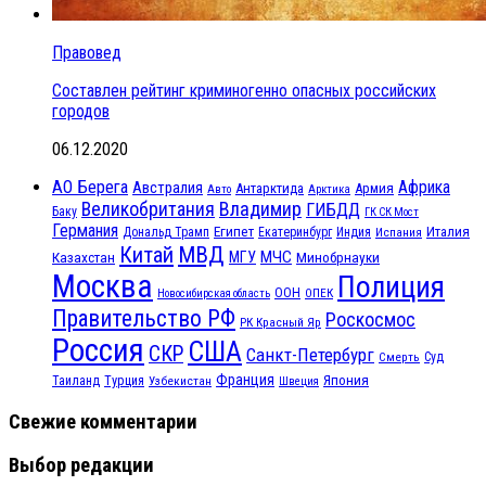
Правовед
Составлен рейтинг криминогенно опасных российских
городов
06.12.2020
АО Берега
Африка
Австралия
Антарктида
Армия
Авто
Арктика
Великобритания
Владимир
ГИБДД
Баку
ГК СК Мост
Германия
Египет
Италия
Дональд Трамп
Екатеринбург
Индия
Испания
МВД
Китай
МЧС
Казахстан
МГУ
Минобрнауки
Москва
Полиция
ООН
ОПЕК
Новосибирская область
Правительство РФ
Роскосмос
РК Красный Яр
Россия
США
СКР
Санкт-Петербург
Смерть
Суд
Франция
Турция
Япония
Таиланд
Узбекистан
Швеция
Свежие комментарии
Выбор редакции