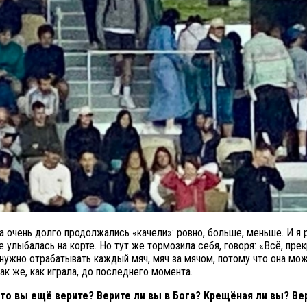
гда очень долго продолжались «качели»: ровно, больше, меньше. И 
е улыбалась на корте. Но тут же тормозила себя, говоря: «Всё, пр
о нужно отрабатывать каждый мяч, мяч за мячом, потому что она мо
к же, как играла, до последнего момента.
то вы ещё верите? Верите ли вы в Бога? Крещёная ли вы? Вер