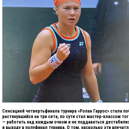
Сенсацией четвертьфинала турнира «Ролан Гаррос» стала поб
растянувшийся на три сета, по сути стал мастер-классом т
— работать над каждым очком и не поддаваться дестабили
и выходу в полуфинал турнира. О том, насколько эти впеча