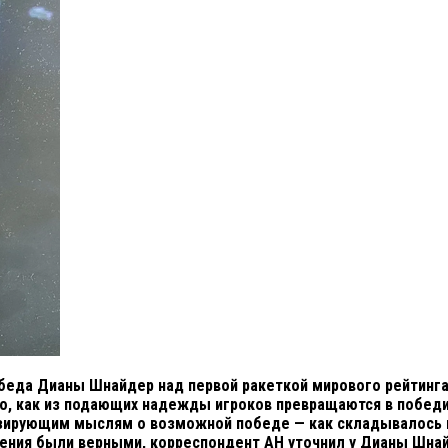
еда Дианы Шнайдер над первой ракеткой мирового рейтинга Ар
ого, как из подающих надежды игроков превращаются в победи
зирующим мыслям о возможной победе — как складывалось в
тления были верными, корреспондент АН уточнил у Дианы Шна