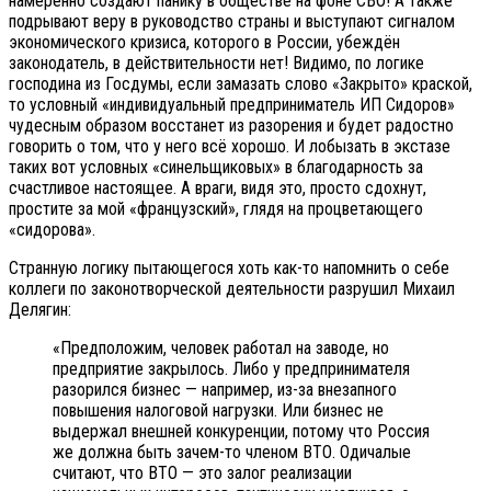
намеренно создают панику в обществе на фоне СВО! А также
подрывают веру в руководство страны и выступают сигналом
экономического кризиса, которого в России, убеждён
законодатель, в действительности нет! Видимо, по логике
господина из Госдумы, если замазать слово «Закрыто» краской,
то условный «индивидуальный предприниматель ИП Сидоров»
чудесным образом восстанет из разорения и будет радостно
говорить о том, что у него всё хорошо. И лобызать в экстазе
таких вот условных «синельщиковых» в благодарность за
счастливое настоящее. А враги, видя это, просто сдохнут,
простите за мой «французский», глядя на процветающего
«сидорова».
Странную логику пытающегося хоть как-то напомнить о себе
коллеги по законотворческой деятельности разрушил Михаил
Делягин:
«Предположим, человек работал на заводе, но
предприятие закрылось. Либо у предпринимателя
разорился бизнес — например, из-за внезапного
повышения налоговой нагрузки. Или бизнес не
выдержал внешней конкуренции, потому что Россия
же должна быть зачем-то членом ВТО. Одичалые
считают, что ВТО — это залог реализации