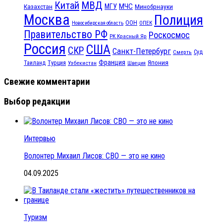
МВД
Китай
МЧС
Казахстан
МГУ
Минобрнауки
Москва
Полиция
ООН
ОПЕК
Новосибирская область
Правительство РФ
Роскосмос
РК Красный Яр
Россия
США
СКР
Санкт-Петербург
Смерть
Суд
Франция
Турция
Япония
Таиланд
Узбекистан
Швеция
Свежие комментарии
Выбор редакции
Интервью
Волонтер Михаил Лисов: СВО — это не кино
04.09.2025
Туризм