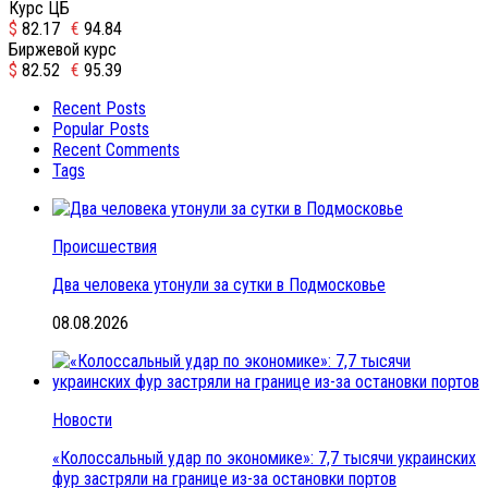
Курс ЦБ
$
82.17
€
94.84
Биржевой курс
$
82.52
€
95.39
Recent Posts
Popular Posts
Recent Comments
Tags
Происшествия
Два человека утонули за сутки в Подмосковье
08.08.2026
Новости
«Колоссальный удар по экономике»: 7,7 тысячи украинских
фур застряли на границе из-за остановки портов