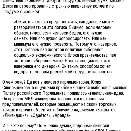
Известный экономист, депутат Государственной Думы Михаил
Делягин отреагировал на странную инициативу коллеги по
Госдуме с иронией:
«Остаётся только предположить, как дальше может
разворачиваться эта логика. Видимо, если человек
обанкротился, если человек беден, его нужно
сажать. Или его нужно репрессировать. Или как
минимум его нужно проверять. Потому что, наверное,
этот человек пал жертвой политики либералов
социально-экономического блока правительства, пал
жертвой либералов Банка России специально, это
наверняка его диверсия. Он таким способом хочет
подорвать основы российской государственности».
О чем речь? Да вот у некоего парламентария, Юрия
Синельщикова, в ощущении приближающихся выборов в нижнюю
Палату российского Парламента, появилась «гениальная» идея.
Он призвал МВД инициировать проверки в отношении
предпринимателей, которые размещают на своих торговых
точках и прочих объектах таблички с надписями «Закрыто»,
«Ликвидация», «Сдаётся», «Аренда».
И знаете почему? По мнению думца, подобные вывески