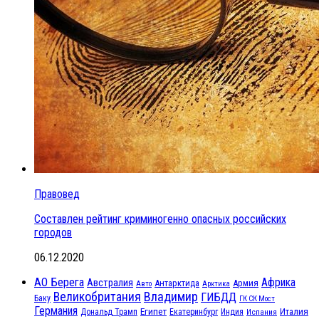
Правовед
Составлен рейтинг криминогенно опасных российских
городов
06.12.2020
АО Берега
Африка
Австралия
Антарктида
Армия
Авто
Арктика
Великобритания
Владимир
ГИБДД
Баку
ГК СК Мост
Германия
Египет
Италия
Дональд Трамп
Екатеринбург
Индия
Испания