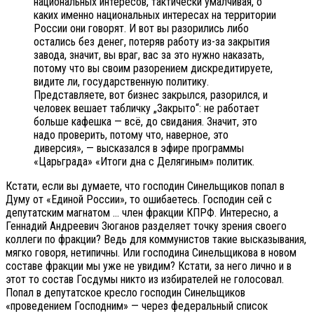
национальных интересов, тактически умалчивая, о
каких именно национальных интересах на территории
России они говорят. И вот вы разорились либо
остались без денег, потеряв работу из-за закрытия
завода, значит, вы враг, вас за это нужно наказать,
потому что вы своим разорением дискредитируете,
видите ли, государственную политику.
Представляете, вот бизнес закрылся, разорился, и
человек вешает табличку „Закрыто“: не работает
больше кафешка — всё, до свидания. Значит, это
надо проверить, потому что, наверное, это
диверсия», — высказался в эфире программы
«Царьграда» «Итоги дна с Делягиным» политик.
Кстати, если вы думаете, что господин Синельщиков попал в
Думу от «Единой России», то ошибаетесь. Господин сей с
депутатским магнатом … член фракции КПРФ. Интересно, а
Геннадий Андреевич Зюганов разделяет точку зрения своего
коллеги по фракции? Ведь для коммунистов такие высказывания,
мягко говоря, нетипичны. Или господина Синельщикова в новом
составе фракции мы уже не увидим? Кстати, за него лично и в
этот то состав Госдумы никто из избирателей не голосовал.
Попал в депутатское кресло господин Синельщиков
«проведением Господним» — через федеральный список